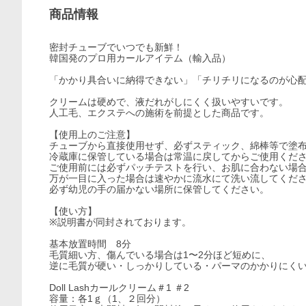
商品情報
密封チューブでいつでも新鮮！
韓国発のプロ用カールアイテム（輸入品）
「かかり具合いに納得できない」「チリチリになるのが心
クリームは硬めで、液だれがしにくく扱いやすいです。
人工毛、エクステへの施術を前提とした商品です。
【使用上のご注意】
チューブから直接使用せず、必ずスティック、綿棒等で塗
冷蔵庫に保管している場合は常温に戻してからご使用くだ
ご使用前には必ずパッチテストを行い、お肌に合わない場
万が一目に入った場合は速やかに流水にて洗い流してくだ
必ず幼児の手の届かない場所に保管してください。
【使い方】
※説明書が同封されております。
基本放置時間 8分
毛質細い方、傷んでいる場合は1〜2分ほど短めに、
逆に毛質が硬い・しっかりしている・パーマのかかりにくい
Doll Lashカールクリーム＃1 ＃2
容量：各1ｇ（1、２回分）