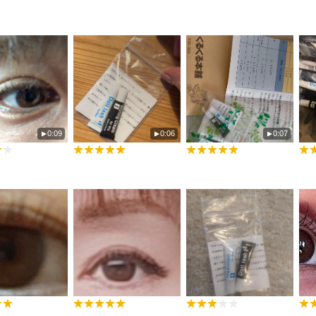
0:09
0:06
0:07