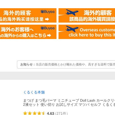
お知らせ：
当店の販売価格とかけ離れた価格や、高すぎる送料で販
です。 正規の仕入れではなく品質の保障は出来かねますので、その
んようお願いいたします。
くるくる本舗
まつげ まつ毛パーマ ミニチューブ Doll Lash カールクリー
2液セット 使い切り お試しサイズ マツパ セルフ くるく
4.63
（
271
件
）