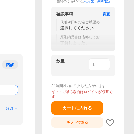
獲得のうち4.5%は
利用先・期間限定
確認事項
変更
代引や日時指定ご希望の場
合は宅急便をお選びくださ
選択してください
い。
原則納品書は省略しており
ます。
了解しました。
数量
内訳
24時間以内に注文した方がいます
ギフトで贈る場合はログインが必要で
す
付
カートに入れる
詳細
ギフトで
贈る