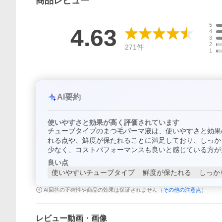
商品
レビュー
5
4.63
4
3
2
271
件
1
AI要約
使いやすさと効果が高く評価されています
チューブタイプのまつ毛パーマ液は、使いやすさと効果
れる点や、鮮度が保たれることに満足しており、しっか
少なく、コストパフォーマンスも良いと感じている方が
良い点
使いやすいチューブタイプ
鮮度が保たれる
しっか
AI回答の正確性や商品の効果は保証されません（
その他の注意点
）
レビュー動画・画像