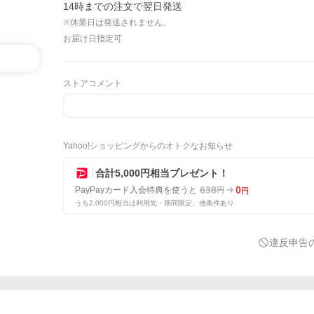
14時までの注文で翌日発送
※休業日は発送されません。
お届け日指定可
ストアコメント
Yahoo!ショッピングからのオトクなお知らせ
合計5,000円相当プレゼント！
638
0
PayPayカード入会特典を使うと
円
円
うち2,000円相当は利用先・期間限定。他条件あり
違反申告