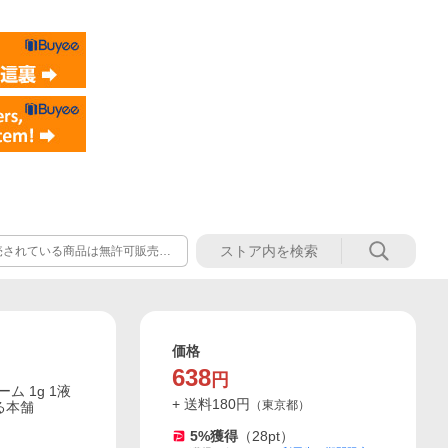
売されている商品は無許可販売品
ような商品は購入・使用されませ
価格
638
円
ム 1g 1液
+ 送料
180
円
（
東京都
）
る本舗
5
%獲得
（
28
pt）