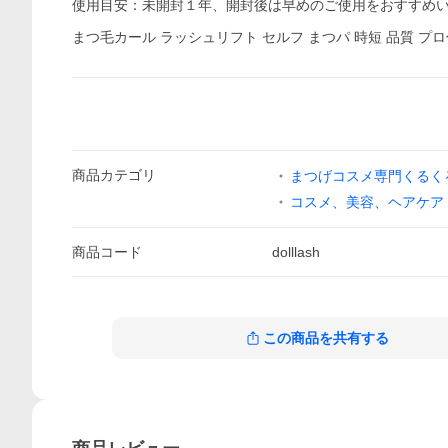
使用目安：未開封１年、開封後は早めのご使用をおすすめ
まつ毛カール ラッシュリフト セルフ まつパ 時短 品質 プロ仕
商品
カテゴリ
まつげコスメ専門くるく
コスメ、美容、ヘアケア
商品
コード
dolllash
この商品を共有する