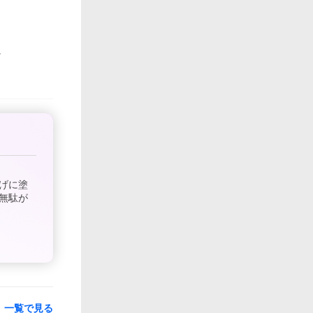
げに塗
無駄が
一覧で見る