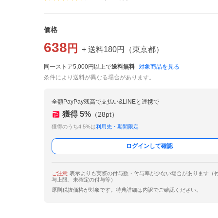
価格
638
円
+ 送料
180
円
（
東京都
）
同一ストア5,000円以上で
送料無料
対象商品を見る
条件により送料が異なる場合があります。
全額PayPay残高で支払い&LINEと連携で
獲得
5
%
（
28
pt）
獲得のうち4.5%は
利用先・期間限定
ログインして確認
ご注意
表示よりも実際の付与数・付与率が少ない場合があります（
与上限、未確定の付与等）
原則税抜価格が対象です。特典詳細は内訳でご確認ください。