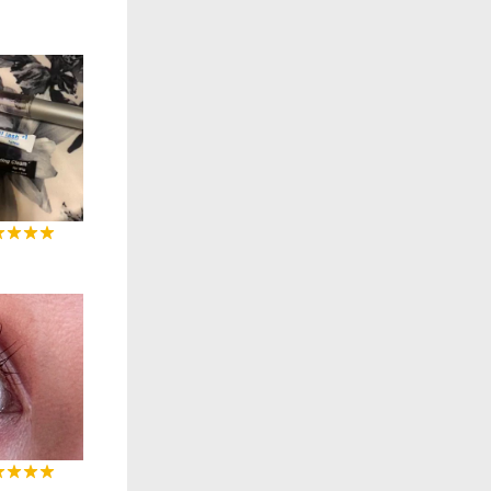
0:14
0:07
0:06