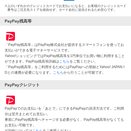
※
上のいずれかのクレジットカードでお支払いになると、お客様のクレジットカード
番号はご注文先ストアを経由せず、カード会社に送信されるため安心です。
PayPay残高等
「PayPay残高等」はPayPay株式会社が提供するスマートフォンを使ってお
支払いができる電子マネーサービスです。
Yahoo!ショッピングではPayPay残高等を1円単位でお買い物に利用すること
ができます。PayPay残高等詳細は
こちら
をご覧ください。
「PayPay残高等」をご利用するためにはPayPayへの登録とYahoo! JAPAN I
Dとの連携が必要になります。
こちら
から行うことが可能です。
PayPayクレジット
PayPayでのお支払いを「あとで」にできるPayPayの決済方法です。ご利用
分は翌月まとめてお支払い。
事前にPayPay残高等へチャージする必要がなく、PayPay残高等がなくても
お支払い可能です。
※詳細については
こちら
をご参照ください。