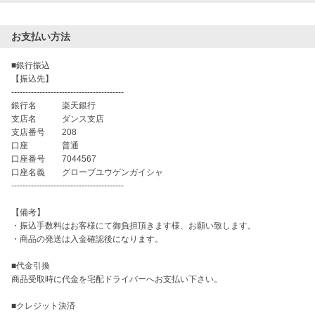
お支払い方法
■銀行振込

【振込先】

----------------------------------------

銀行名　　　楽天銀行

支店名　　　ダンス支店

支店番号　　208　

口座　　　　普通

口座番号　　7044567

口座名義　　グローブユウゲンガイシャ

----------------------------------------

【備考】

・振込手数料はお客様にて御負担頂きます様、お願い致します。

・商品の発送は入金確認後になります。

■代金引換

商品受取時に代金を宅配ドライバーへお支払い下さい。

■クレジット決済
