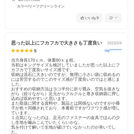
カラー/リーフグリーンライン
いいね
9
思った以上にフカフカで大きさも丁度良い
2023/2/4
5
ray********
当方身長170ｃｍ、体重80ｋｇ程。

当初はキングサイズも検討していましたが思った以上にフ
カフカで丁度良いサイズ感です。

収納は流石に大きいのですが、無理に小さい袋に収めるの
には苦労するのでこのサイズ感が丁度良いのではと感じま
した。

おすすめの収納方法はヨコ半分に折り畳み、空気を抜きな
がら（絞りながら）足元からクルクルと巻き収納袋に押し
込めば収めやすいと思います。

また取扱に関する資料や、製品とは関係ないのですが小冊
子が色々同梱されており、本番前ですがワクワク感が増し
ています。

１点気になったのは、足元のファスナーの金具でほんの少
し生地を噛みこんでいたくらいかな。

気を付けて解いて生地が破けていなかったのが幸いでし
た。