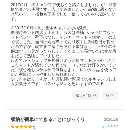
2017/2月　冬キャンプで使おうと購入しました。が、諸事
情でまだ未使用です。広げてみましたが、品物は悪くない
と思います、梱包も丁寧でした。使ってないので星4つで
す。

※2017/10月中旬、栃木キャンプでの感想。

就寝時テント内温度１６℃、服装は長袖Tシャツにスウェ
ットパンツ、靴下はなし。インナーマット＋銀マットの上
で寝ました。当日は雨も降っており夜中に2回程目が覚め
たのですが、朝方まで寒さを感じる事はなく、小学生の子
供はむしろ暑かったらしく、くるまって寝付いたはずが肩
をだして熟睡していました。

起きてからシュラフを片付けようと銀マットから外したと
ころマットが濡れていた程です。（それだけ汗をかいてい
た）寝心地もふかふかで気持ちよく、レンタル品を使って
いた家族にうらやましがられました。

少しかさばりますが、11月以降の関東での冬キャンプにも
大丈夫そうです。コスパは良いと思いますので星５。
いいね
39
収納が簡単にできることにびっくり
2026/1/8
5
shi********