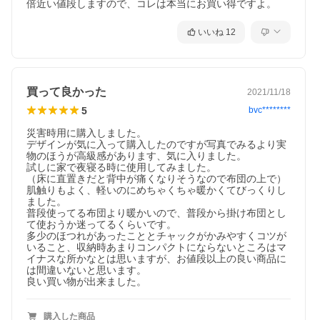
倍近い値段しますので、コレは本当にお買い得ですよ。
いいね
12
買って良かった
2021/11/18
5
bvc********
災害時用に購入しました。

デザインが気に入って購入したのですが写真でみるより実
物のほうが高級感があります、気に入りました。

試しに家で夜寝る時に使用してみました。

（床に直置きだと背中が痛くなりそうなので布団の上で）

肌触りもよく、軽いのにめちゃくちゃ暖かくてびっくりし
ました。

普段使ってる布団より暖かいので、普段から掛け布団とし
て使おうか迷ってるくらいです。

多少のほつれがあったこととチャックがかみやすくコツが
いること、収納時あまりコンパクトにならないところはマ
イナスな所かなとは思いますが、お値段以上の良い商品に
は間違いないと思います。

良い買い物が出来ました。
購入した商品