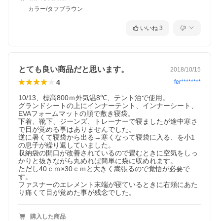
カラー/タフブラウン
いいね
3
とても良い商品だと思います。
2018/10/15
4
fer********
10/13、標高800ｍ外気温8℃、テント泊で使用。

グランドシートの上にインナーテント、インナーシート、
EVAフォームマットの順で敷き寝袋。

下着、靴下、ジーンズ、トレーナーで寝ましたが途中寒さ
で目が覚める事はありませんでした。

逆に暑くて寝袋から出る→寒くなって寝袋に入る、を小1
の息子が繰り返していました。

収納袋の開口が改善されているので畳むときに空気をしっ
かりと抜きながら丸めれば簡単に袋に収めれます。

ただし40ｃｍ×30ｃｍと大きく嵩張るので覚悟が必要で
す。

ファスナーのエレメント末端が寝ているときに右頬にあた
り痛くて目が覚めた事が残念でした。
購入した商品