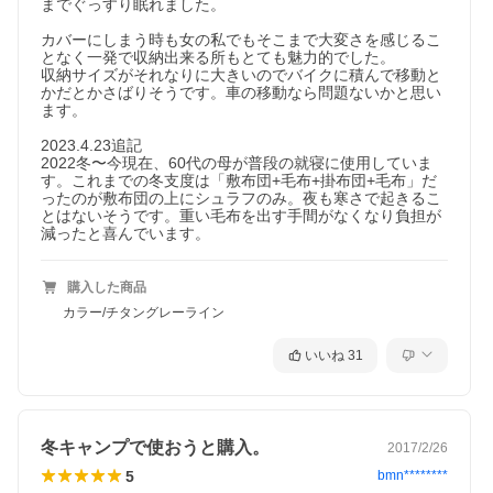
までぐっすり眠れました。

カバーにしまう時も女の私でもそこまで大変さを感じるこ
となく一発で収納出来る所もとても魅力的でした。

収納サイズがそれなりに大きいのでバイクに積んで移動と
かだとかさばりそうです。車の移動なら問題ないかと思い
ます。

2023.4.23追記

2022冬〜今現在、60代の母が普段の就寝に使用していま
す。これまでの冬支度は「敷布団+毛布+掛布団+毛布」だ
ったのが敷布団の上にシュラフのみ。夜も寒さで起きるこ
とはないそうです。重い毛布を出す手間がなくなり負担が
減ったと喜んでいます。
購入した商品
カラー/チタングレーライン
いいね
31
冬キャンプで使おうと購入。
2017/2/26
5
bmn********