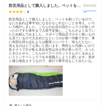
防災用品として購入しました。ペットを飼…
2021/3/10
4
hir********
防災用品として購入しました。ペットを飼っているので、
なにかあれば車中泊になるかもしれないことを考え、いろ
いろ検討しました。こちらのお店の別のシュラフが欲しか
ったのですが来年まで入荷予定無し。こちらがよく出てい
たため頼んでみました。スポーツ用品店で小さく軽いもの
も見ているので大きめだなというのが第一印象ですが、車
に布団を持ち込むよりは断然コンパクト。埃もたたない、
洗えるのはとても良いと思います。男性なら代謝いいので
良さそうですが私も含め女性は冷え性が多いので、入った
ときひんやり。こちらのベアーズロックさんのくるみんと
いうインナーシュラフを今度購入しようと思います。意外
と寝心地良さそうなので、旅行で車中泊もしてみたいな。
購入した商品