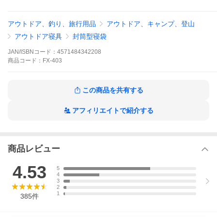
※快適睡眠温度域：薄着で寝袋に入っても快適に眠れる温度域で
す。
アウトドア、釣り、旅行用品
アウトドア、キャンプ、登山
※使用可能温度域：ダウンジャケットなど厚手の服を着込んで使
用することはできますが、長時間の睡眠には適応しない温度域で
アウトドア寝具
封筒型寝袋
す。
JAN/ISBNコード：
4571484342208
型番：FX-403
商品
コード：
FX-403
【担当者の所見】
この温度帯ならではのふわふわ感！
布団のようなボリューム感が嬉しくなる寝袋です。
この商品を共有する
軽くてふんわり、中に入ってすぐ温かいなど、レビューにもたく
さんのご記入をいただきありがとうございます。
封筒型ならではのフルオープン仕様なので、夏は敷布団にした
アフィリエイトで紹介する
り、ブランケットとして使ったりと、様々な場面で活躍できま
す。
四季を通して使いやすい当店人気の封筒型寝袋。この機会に是非
どうぞ。
商品レビュー
4.53
5
4
3
2
1
385
件