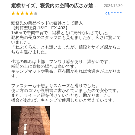
縦横サイズ、寝袋内の空間の広さが嬉しい！
2024/12/30
5
dai********
勤務先の簡易ベッドの寝具として購入

【封筒型寝袋-15℃　FX-403】

156㎝で中肉中背で、縦横ともに充分な広さでした。

勤務先の長身のスタッフにも見せましたが、広さに驚いて
いました。

「ねぶくろん」とも迷いましたが、値段とサイズ感からこ
ちらを選びました。

生地の厚みは上部、フンワリ感があり、温かいです。

板間の上に直接の場合は痛いです。

キャンプマットや毛布、座布団があれば快適さが上がりま
す。

ファスナーも予想よりスムーズな滑りでした。

使い方のコツが説明書に書かれていましたので安心です。
また、ライトと紐を付けていただき、助かりました。

機会があれば、キャンプで使用したいと考えています。