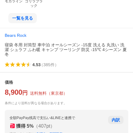
モカライン
ゴリラブラ
ック
一覧を見る
Bears Rock
寝袋 冬用 封筒型 車中泊 オールシーズン -15度 洗える 丸洗い 洗
濯 シュラフ ふわ暖 キャンプ ツーリング 防災 -15℃ 4シーズン 夏
冬
4.53
（
385
件
）
価格
8,900
円
送料無料
（
東京都
）
条件により送料が異なる場合があります。
全額PayPay残高で支払い&LINEと連携で
内訳
獲得
5
%
（
407
pt）