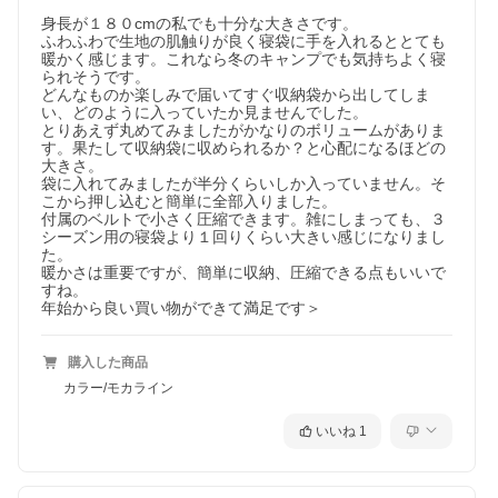
身長が１８０cmの私でも十分な大きさです。

ふわふわで生地の肌触りが良く寝袋に手を入れるととても
暖かく感じます。これなら冬のキャンプでも気持ちよく寝
られそうです。

どんなものか楽しみで届いてすぐ収納袋から出してしま
い、どのように入っていたか見ませんでした。

とりあえず丸めてみましたがかなりのボリュームがありま
す。果たして収納袋に収められるか？と心配になるほどの
大きさ。

袋に入れてみましたが半分くらいしか入っていません。そ
こから押し込むと簡単に全部入りました。

付属のベルトで小さく圧縮できます。雑にしまっても、３
シーズン用の寝袋より１回りくらい大きい感じになりまし
た。

暖かさは重要ですが、簡単に収納、圧縮できる点もいいで
すね。

年始から良い買い物ができて満足です＞
購入した商品
カラー/モカライン
いいね
1