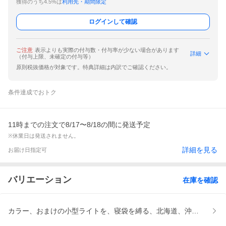
獲得のうち4.5%は
利用先・期間限定
ログインして確認
ご注意
表示よりも実際の付与数・付与率が少ない場合があります
詳細
（付与上限、未確定の付与等）
原則税抜価格が対象です。特典詳細は内訳でご確認ください。
条件達成でおトク
11時までの注文で8/17〜8/18の間に発送予定
※休業日は発送されません。
詳細を見る
お届け日指定可
バリエーション
在庫を確認
カラー、おまけの小型ライトを、寝袋を縛る、北海道、沖縄・離島