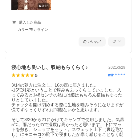
0:15
購入した商品
カラー/モカライン
いいね
4
寝心地も良いし、収納もらくらく♪
2021/3/29
5
mil********
3/14の朝方に注文し、16の夜に届きました。

-15℃対応ということで厚みもふっくらしていました。入
ってみると148センチの私には縦はもちろん横幅もゆった
りとしていました。

チャックを開け閉めする際に生地を噛みそうになりますが
慌てずゆっくりすれば問題ないかと思います。

そして3/20から21にかけてキャンプで使用しました。気温
5℃。雨だったので湿度は高かったと思います。下にマッ
トを敷き、シュラフをセット。スウェット上下（裏起毛な
し）にモコモコの靴下で寝ましたが寒く感じることなく朝