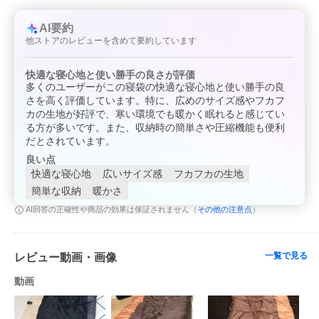
AI要約
他ストアのレビューを含めて要約しています
快適な寝心地と使い勝手の良さが評価
多くのユーザーがこの寝袋の快適な寝心地と使い勝手の良
さを高く評価しています。特に、広めのサイズ感やフカフ
カの生地が好評で、寒い環境でも暖かく眠れると感じてい
る方が多いです。また、収納時の簡単さや圧縮機能も便利
だとされています。
良い点
快適な寝心地
広いサイズ感
フカフカの生地
簡単な収納
暖かさ
その他の注意点
AI回答の正確性や商品の効果は保証されません（
）
一覧で見る
レビュー動画・画像
動画