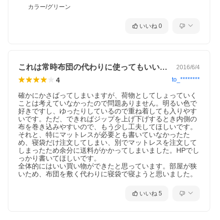
カラー/グリーン
いいね
0
これは常時布団の代わりに使ってもいいな！
2016/6/4
4
to_********
確かにかさばってしまいますが、荷物としてしょっていく
ことは考えていなかったので問題ありません。明るい色で
好きですし、ゆったりしているので重ね着しても入りやす
いです。ただ、できればジップを上げ下げするとき内側の
布を巻き込みやすいので、もう少し工夫してほしいです。
それと、特にマットレスが必要とも書いていなかったた
め、寝袋だけ注文してしまい、別でマットレスを注文して
しまったため余分に送料がかかってしまいました。HPでし
っかり書いてほしいです。

全体的にはいい買い物ができたと思っています。部屋が狭
いため、布団を敷く代わりに寝袋で寝ようと思いました。
いいね
5