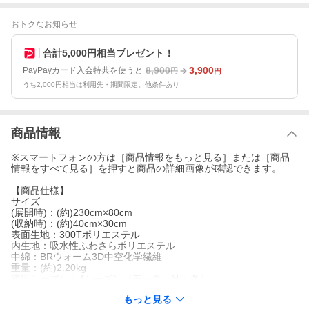
おトクなお知らせ
合計5,000円相当プレゼント！
8,900
3,900
PayPayカード入会特典を使うと
円
円
うち2,000円相当は利用先・期間限定。他条件あり
商品情報
※スマートフォンの方は［商品情報をもっと見る］または［商品
情報をすべて見る］を押すと商品の詳細画像が確認できます。
【商品仕様】
サイズ
(展開時)：(約)230cm×80cm
(収納時)：(約)40cm×30cm
表面生地：300Tポリエステル
内生地：吸水性ふわさらポリエステル
中綿：BRウォーム3D中空化学繊維
重量：(約)2.20kg
適応シーズン：4シーズン（春・夏・秋・冬）
適応温度：28℃〜0℃〜-15℃
もっと見る
(快適睡眠温度域：28℃〜0℃ 使用可能温度域：0℃〜-15℃)