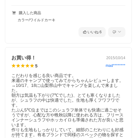
購入した商品
カラー/ワイルドカーキ
いいね
6
お買い得！
2015/10/14
5
mad********
こだわりを感じる良い商品です。

来週のキャンプで使ってみてからちゃんレビューします。

→10/17、18に山梨県山中でキャンプを楽しんで来まし
た。

朝方は気温も下がり(7℃でした)、とても寒くなりました
が、シュラフの中は快適でした。生地も厚くフワフワで
す。

たぶん5℃位まではこのシュラフ単体でも快適に過ごせそ
うですが、心配な方や晩秋以降に使われる方は、フリース
インナーシュラフやホッカイロも準備された方が良いと思
います。

作りも生地もしっかりしていて、細部のこだわりにも好感
が持てます。有名ブランドで同様のスペックの物を探すと