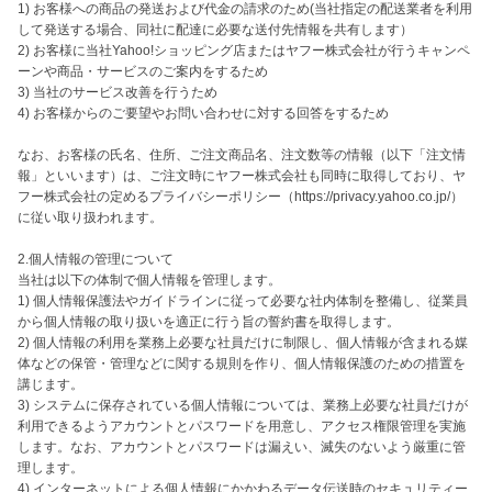
1) お客様への商品の発送および代金の請求のため(当社指定の配送業者を利用
して発送する場合、同社に配達に必要な送付先情報を共有します）

2) お客様に当社Yahoo!ショッピング店またはヤフー株式会社が行うキャンペ
ーンや商品・サービスのご案内をするため

3) 当社のサービス改善を行うため

4) お客様からのご要望やお問い合わせに対する回答をするため

なお、お客様の氏名、住所、ご注文商品名、注文数等の情報（以下「注文情
報」といいます）は、ご注文時にヤフー株式会社も同時に取得しており、ヤ
フー株式会社の定めるプライバシーポリシー（https://privacy.yahoo.co.jp/）
に従い取り扱われます。

2.個人情報の管理について

当社は以下の体制で個人情報を管理します。

1) 個人情報保護法やガイドラインに従って必要な社内体制を整備し、従業員
から個人情報の取り扱いを適正に行う旨の誓約書を取得します。

2) 個人情報の利用を業務上必要な社員だけに制限し、個人情報が含まれる媒
体などの保管・管理などに関する規則を作り、個人情報保護のための措置を
講じます。

3) システムに保存されている個人情報については、業務上必要な社員だけが
利用できるようアカウントとパスワードを用意し、アクセス権限管理を実施
します。なお、アカウントとパスワードは漏えい、滅失のないよう厳重に管
理します。

4) インターネットによる個人情報にかかわるデータ伝送時のセキュリティー