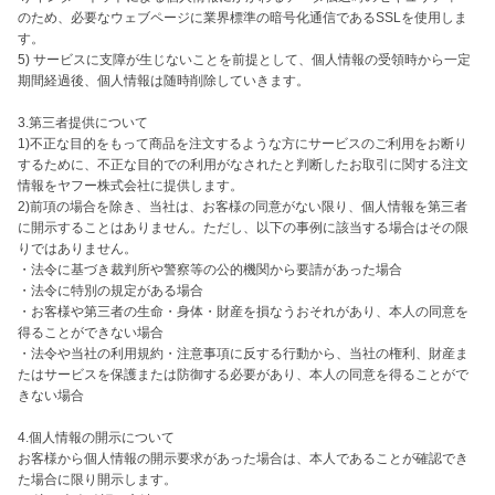
のため、必要なウェブページに業界標準の暗号化通信であるSSLを使用しま
す。

5) サービスに支障が生じないことを前提として、個人情報の受領時から一定
期間経過後、個人情報は随時削除していきます。

3.第三者提供について

1)不正な目的をもって商品を注文するような方にサービスのご利用をお断り
するために、不正な目的での利用がなされたと判断したお取引に関する注文
情報をヤフー株式会社に提供します。

2)前項の場合を除き、当社は、お客様の同意がない限り、個人情報を第三者
に開示することはありません。ただし、以下の事例に該当する場合はその限
りではありません。

・法令に基づき裁判所や警察等の公的機関から要請があった場合

・法令に特別の規定がある場合

・お客様や第三者の生命・身体・財産を損なうおそれがあり、本人の同意を
得ることができない場合

・法令や当社の利用規約・注意事項に反する行動から、当社の権利、財産ま
たはサービスを保護または防御する必要があり、本人の同意を得ることがで
きない場合

4.個人情報の開示について

お客様から個人情報の開示要求があった場合は、本人であることが確認でき
た場合に限り開示します。
