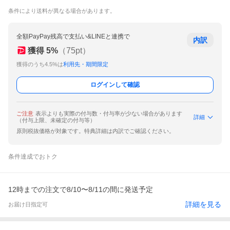
条件により送料が異なる場合があります。
全額PayPay残高で支払い&LINEと連携で
内訳
獲得
5
%
（
75
pt）
獲得のうち4.5%は
利用先・期間限定
ログインして確認
ご注意
表示よりも実際の付与数・付与率が少ない場合があります
詳細
（付与上限、未確定の付与等）
原則税抜価格が対象です。特典詳細は内訳でご確認ください。
条件達成でおトク
12時までの注文で8/10〜8/11の間に発送予定
詳細を見る
お届け日指定可