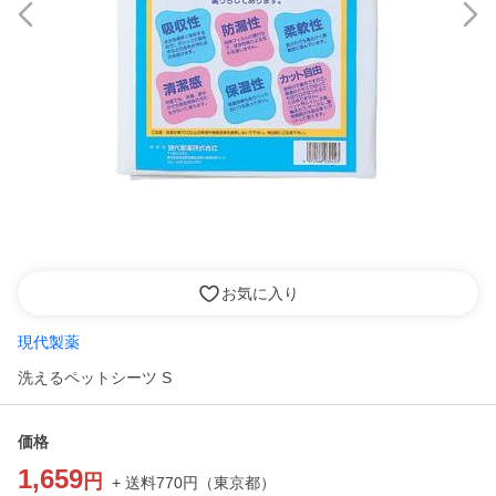
お気に入り
現代製薬
洗えるペットシーツ S
価格
1,659
円
+ 送料
770
円
（
東京都
）