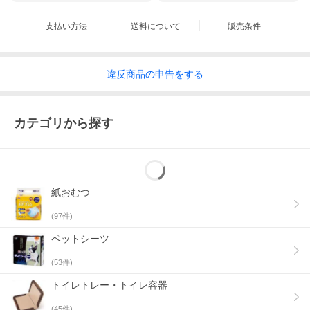
支払い方法
送料について
販売条件
違反
商品の
申告をする
カテゴリから探す
紙おむつ
(
97
件)
ペットシーツ
(
53
件)
トイレトレー・トイレ容器
(
45
件)