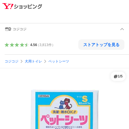
コジコジ
ストアトップを見る
4.56
（
3,813
件
）
コジコジ
犬用トイレ
ペットシーツ
1
/
5