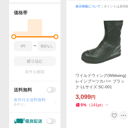
表示情報について
｜ポイントは原則
価格帯
〜
絞り込む
条件を解除
ワイルドウィング(Wildwing)
レインブーツカバー ブラッ
ク LLサイズ SC-001
送料無料
3,099
円
条件付き送料無料
条件なし
5
%
（
141
pt
）