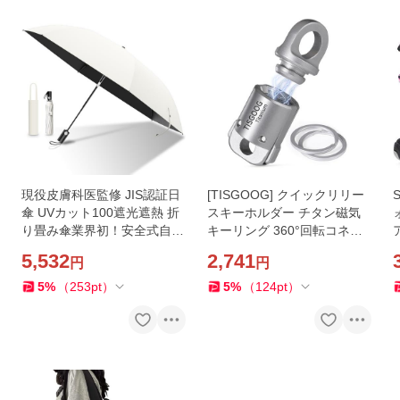
現役皮膚科医監修 JIS認証日
[TISGOOG] クイックリリー
傘 UVカット100遮光遮熱 折
スキーホルダー チタン磁気
り畳み傘業界初！安全式自動
キーリング 360°回転コネク
開閉ALwgreen折りたたみ傘
ター 耐荷重40kg クイックリ
5,532
2,741
円
円
大きい超軽量 熱中症対
リースカーキーチェーン
5
%
（
253
pt
）
5
%
（
124
pt
）