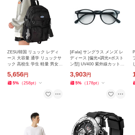
ZESU韓国 リュック レディ
[iFala] サングラス メンズ レ
ース 大容量 通学 リュックサ
ディース [偏光×調光×ボスト
ック 高校生 学生 軽量 男女
ン型] UV400 紫外線カット
女子 防水 バックパック 旅行
運転用 釣り ドライブ ゴルフ
5,656
3,903
円
円
スクール タウンリュ
スポーツ
5
%
（
258
pt
）
5
%
（
178
pt
）