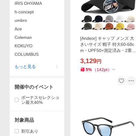
IRIS OHYAMA
h-concept
umbro
Ace
Coleman
[Andeor] キャップ メンズ 大
きいサイズ 帽子 特大60-68c
KOKUYO
m・UPF50+測定済み・2重型
COLUMBUS
崩れにくい キャップメンズ
3,129
円
深め 紫外線
もっと見る
5
%
（
142
pt
）
開催中のイベント
ボーナスセレクショ
ン最大40%
対象商品
割引あり