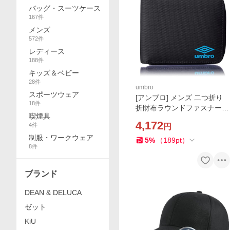
バッグ・スーツケース
167
件
メンズ
572
件
レディース
188
件
キッズ＆ベビー
28
件
umbro
スポーツウェア
[アンブロ] メンズ 二つ折り
18
件
折財布ラウンドファスナー
喫煙具
(Black/Blue)
4,172
4
件
円
制服・ワークウェア
5
%
（
189
pt
）
8
件
ブランド
DEAN & DELUCA
ゼット
KiU