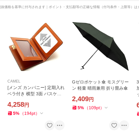
税抜価格を基準に付与されます｜ポイント・支払額等の正確な情報（付与条件・上限等）は
CAMEL
Gゼロポケット傘 モスグリー
[メンズ カンパニー] 定期入れ
ン 軽量 晴雨兼用 折り畳み傘
ベラ付き 横型 3面 パスケー
2,409
円
ス カードケース カード入れ
4,258
円
日本製 本革 (キャメル)
5
%
（
109
pt
）
5
%
（
194
pt
）