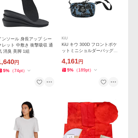
KiU
インソール 身長アップ シー
KiU キウ 300D フロントポケ
クレット 中敷き 衝撃吸収 通
ットミニショルダーバッグ 3
気 消臭 美脚 1組
00D FRONT POCKET MINI
4,161
1,640
円
円
SHOULDER BAG ショルダー
5
%
（
189
pt
）
5
%
（
74
pt
）