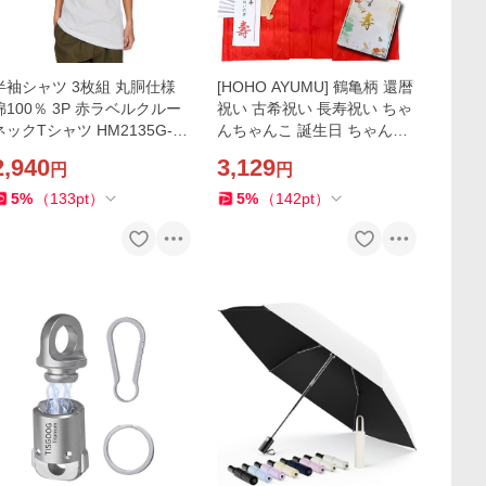
半袖シャツ 3枚組 丸胴仕様
[HOHO AYUMU] 鶴亀柄 還暦
綿100％ 3P 赤ラベルクルー
祝い 古希祝い 長寿祝い ちゃ
ネックTシャツ HM2135G-01
んちゃんこ 誕生日 ちゃんち
0-M
ゃんこ 扇子 栞 セット (還暦
2,940
3,129
円
円
祝い（赤）)
5
%
（
133
pt
）
5
%
（
142
pt
）