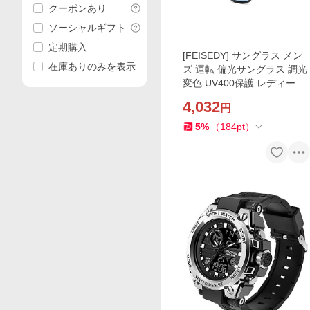
クーポンあり
ソーシャルギフト
定期購入
[FEISEDY] サングラス メン
在庫ありのみを表示
ズ 運転 偏光サングラス 調光
変色 UV400保護 レディース
サングラス自転車／釣り／野
4,032
円
球／ランニング 超
5
%
（
184
pt
）