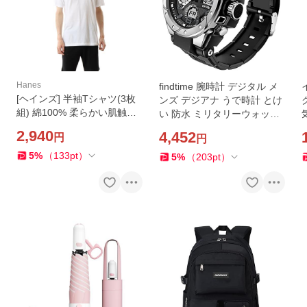
Hanes
findtime 腕時計 デジタル メ
[ヘインズ] 半袖Tシャツ(3枚
ンズ デジアナ うで時計 とけ
組) 綿100% 柔らかい肌触り
い 防水 ミリタリーウォッチ
クルーネック 赤ラベル メン
ストップウォッチ スポーツ
2,940
4,452
円
円
ズ ホワイト(クルーネック) S
デュアルタイム お
5
%
（
133
pt
）
5
%
（
203
pt
）