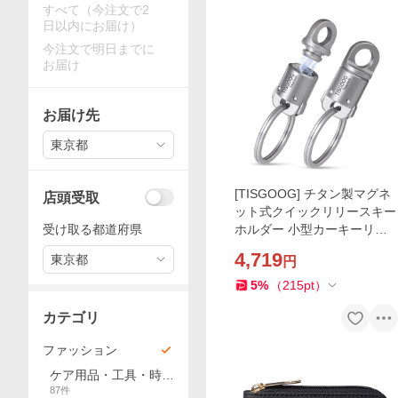
すべて（今注文で2
日以内にお届け）
今注文で明日までに
お届け
お届け先
東京都
[TISGOOG] チタン製マグネ
店頭受取
ット式クイックリリースキー
受け取る都道府県
ホルダー 小型カーキーリン
グ 両面ボタン式 耐荷重40kg
4,719
東京都
円
男性への贈り物
5
%
（
215
pt
）
カテゴリ
ファッション
ケア用品・工具・時計
87
件
バンド