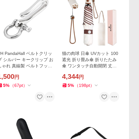
PH PandaHall ベルトクリッ
猫の肉球 日傘 UVカット 100
プ シルバー キークリップ お
遮光 折り畳み傘 折りたたみ
しゃれ 真鍮製 ベルトフック
傘 ワンタッチ自動開閉 丈夫
バイク 車 自転車 キーホルダ
軽量 コンパクト 紫外線遮断
1,500
4,344
円
円
ー 釣り針型 家
耐風撥水 晴雨兼用
5
%
（
67
pt
）
5
%
（
198
pt
）