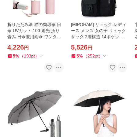
折りたたみ傘 猫の肉球傘 日
[MIPOHAM] リュック レディ
傘 UVカット 100 遮光 折り
ース メンズ 女の子 リュック
畳み 日傘兼用雨傘 ワンタッ
サック 2層構造 14ポケット
チ自動開閉 軽量 コンパクト
バックパック 大容量 学生 高
4,226
5,526
円
円
紫外線遮断 耐強風 晴雨
校生 男女兼用
5
%
（
193
pt
）
5
%
（
252
pt
）