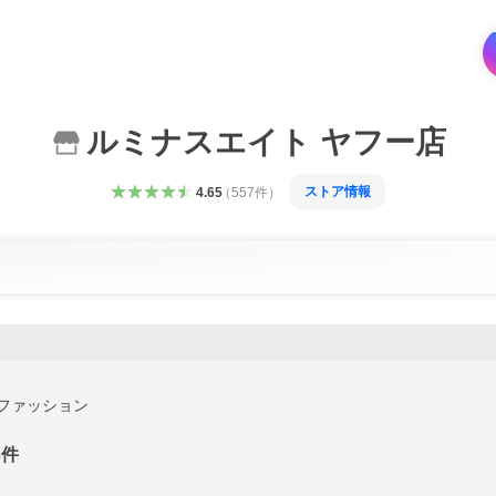
ルミナスエイト ヤフー店
ストア情報
4.65
（
557
件
）
ファッション
3
件