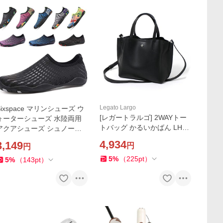
Legato Largo
Sixspace マリンシューズ ウ
[レガートラルゴ] 2WAYトー
ォーターシューズ 水陸両用
トバッグ かるいかばん LH-P
アクアシューズ シュノーケ
0002Z レディース BKB
リング ビーチシューズ 軽量
4,934
3,149
円
円
通気 ヨガ サーフィン
5
%
（
225
pt
）
5
%
（
143
pt
）