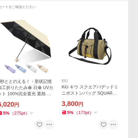
カートをご確認ください
KiU
3秒ととのえる！・形状記憶
KiU キウ スクエアパデッドミ
加工折りたたみ傘 日傘 UVカ
ニボストンバッグ SQUARE
ット 100%完全遮光 遮熱 高
PADDED MINI BOSTON BA
撥水 超軽量 コンパクト ワン
3,800
6,020
円
円
G 防水 撥水 キルティング バ
タッチ 自動開閉 折り畳み
ッグ
5
%
（
173
pt
）
5
%
（
275
pt
）