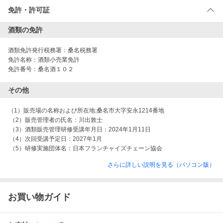
免許・許可証
酒類の免許
酒類免許発行税務署：
桑名税務署
免許名称：
酒類小売業免許
免許番号：
桑名酒１０２
その他
（1）販売場の名称および所在地:桑名市大字安永1214番地

 （2）販売管理者の氏名：川出敦士

 （3）酒類販売管理研修受講年月日：2024年1月11日

 （4）次回受講予定日：2027年1月

 （5）研修実施団体名：日本フランチャイズチェーン協会
さらに詳しい説明を見る（パソコン版）
お買い物ガイド