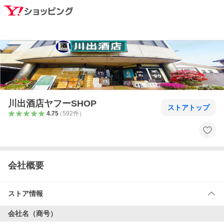
川出酒店ヤフーSHOP
ストアトップ
4.75
（
592
件
）
会社概要
ストア情報
会社名（商号）