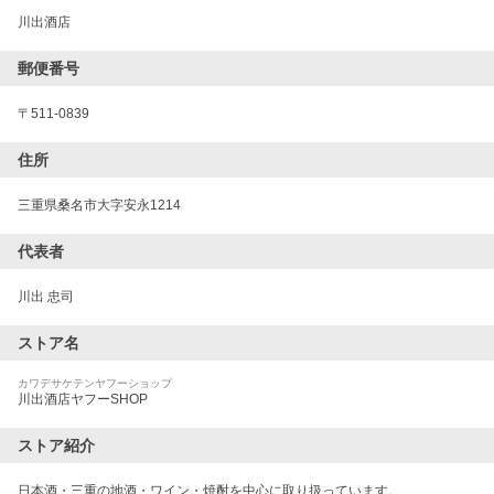
川出酒店
郵便番号
〒
511-0839
住所
三重県桑名市大字安永1214
代表者
川出 忠司
ストア名
カワデサケテンヤフーショップ
川出酒店ヤフーSHOP
ストア紹介
日本酒・三重の地酒・ワイン・焼酎を中心に取り扱っています。
