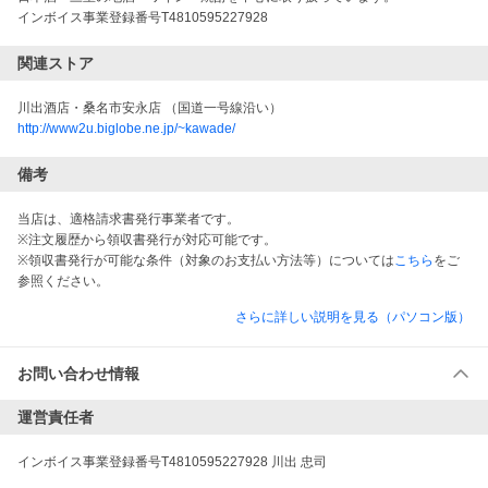
インボイス事業登録番号T4810595227928
関連ストア
川出酒店・桑名市安永店 （国道一号線沿い）
http://www2u.biglobe.ne.jp/~kawade/
備考
当店は、適格請求書発行事業者です。
※注文履歴から領収書発行が対応可能です。
※領収書発行が可能な条件（対象のお支払い方法等）については
こちら
をご
参照ください。
さらに詳しい説明を見る（パソコン版）
お問い合わせ情報
運営責任者
インボイス事業登録番号T4810595227928 川出 忠司