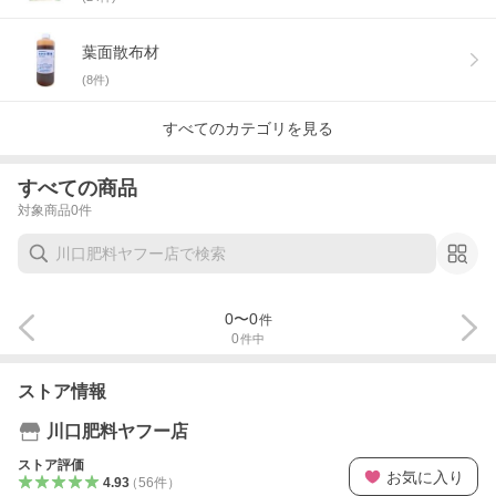
葉面散布材
(
8
件)
すべてのカテゴリを見る
すべての商品
対象商品
0
件
0
〜
0
件
0
件中
ストア情報
川口肥料ヤフー店
ストア評価
お気に入り
4.93
（
56
件
）