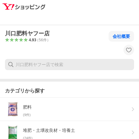
川口肥料ヤフー店
会社概要
4.93
（
56
件
）
カテゴリから探す
肥料
(
9
件)
堆肥・土壌改良材・培養土
(
24
件)