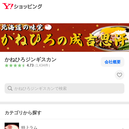
かねひろジンギスカン
会社概要
4.73
（
1,434
件
）
カテゴリから探す
特上ラム