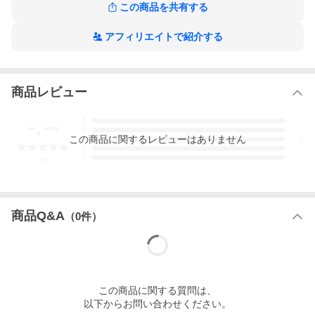
すすめ表札
この商品を共有する
PRODUCT
アフィリエイトで紹介する
商品説明
◆画像クリックすると拡大縮小が可能になります。◆
商品レビュー
-.--
5
4
この
商品
に関するレビューはありません
3
2
1
-
件
商品Q&A
（
0
件）
この
商品
に関する質問は、
以下からお問い合わせください。