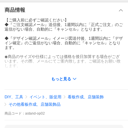
商品情報
【ご購入前に必ずご確認ください】
◆『ご注文確認メール』送信後、1週間以内に「正式ご注文」のご
返信がない場合、自動的に『キャンセル』となります。
◆『デザイン確認メール』イメージ図送付後、1週間以内に『デザ
イン確定』のご返信がない場合、自動的に『キャンセル』となり
ます。
◆商品のサイズや仕様によっては価格を後日加算する場合がござ
います。その際、メールにてご案内致します。ご確認をお願い致
します。
上記については、予めご了承ください。
もっと見る
＜キーワード＞
エクステリア 表札 看板 ミニ看板 店舗用 会社 企業 表札シール ポ
スト 外壁 門柱
DIY、工具
イベント、販促用
看板作成、店舗装飾
オリジナル 表札 取り付け 屋外対応 シールプレート 長方形 正方形
ネームプレート表札 ネームプレート おしゃれ オーダー プレート
その他看板作成、店舗装飾品
ネーム
会社 表札 プレート カフェ テナント 店舗 看板 人気 表札 シンプル
商品
コード：
astand-op02
モダン オーダーメイド
おしゃれ 表札 アクリル 表札 文字 デザイン アルファベット 漢字
オフィス表札 シール タイル パネル マグネット 表札 貼るだけ お