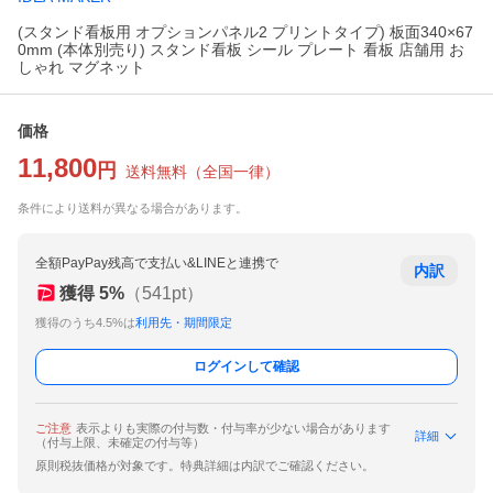
(スタンド看板用 オプションパネル2 プリントタイプ) 板面340×67
0mm (本体別売り) スタンド看板 シール プレート 看板 店舗用 お
しゃれ マグネット
価格
11,800
円
送料無料
（
全国一律
）
条件により送料が異なる場合があります。
全額PayPay残高で支払い&LINEと連携で
内訳
獲得
5
%
（
541
pt）
獲得のうち4.5%は
利用先・期間限定
ログインして確認
ご注意
表示よりも実際の付与数・付与率が少ない場合があります
詳細
（付与上限、未確定の付与等）
原則税抜価格が対象です。特典詳細は内訳でご確認ください。