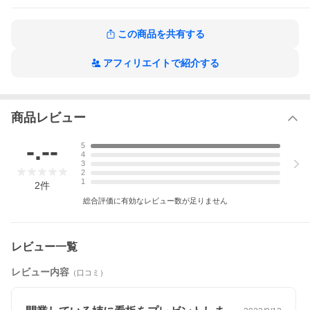
おしゃれ 表札 アクリル 表札 文字 デザイン アルファベット 漢字
オフィス表札 シール タイル パネル マグネット 表札 貼るだけ お
すすめ表札
この商品を共有する
PRODUCT
アフィリエイトで紹介する
商品説明
商品レビュー
-.--
5
4
3
2
1
2
件
総合評価に有効なレビュー数が足りません
レビュー一覧
レビュー内容
（口コミ）