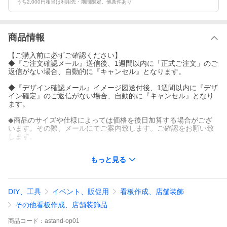
うち2,000円相当は利用先・期間限定。他条件あり
商品情報
【ご購入前に必ずご確認ください】
◆『ご注文確認メール』送信後、1週間以内に「正式ご注文」のご
返信がない場合、自動的に『キャンセル』となります。
◆『デザイン確認メール』イメージ図送付後、1週間以内に『デザ
イン確定』のご返信がない場合、自動的に『キャンセル』となり
ます。
◆商品のサイズや仕様によっては価格を後日加算する場合がござ
います。その際、メールにてご案内致します。ご確認をお願い致
します。
上記については、予めご了承ください。
もっと見る
＜キーワード＞
エクステリア 表札 看板 ミニ看板 店舗用 会社 企業 表札シール ポ
スト 外壁 門柱
DIY、工具
イベント、販促用
看板作成、店舗装飾
オリジナル 表札 取り付け 屋外対応 シールプレート 長方形
ネームプレート表札 ネームプレート おしゃれ オーダー プレート
その他看板作成、店舗装飾品
ネーム
会社 表札 プレート カフェ テナント 店舗 看板 人気 表札 シンプル
商品
コード：
astand-op01
モダン オーダーメイド