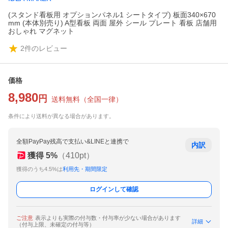
(スタンド看板用 オプションパネル1 シートタイプ) 板面340×670
mm (本体別売り) A型看板 両面 屋外 シール プレート 看板 店舗用
おしゃれ マグネット
2
件のレビュー
価格
8,980
円
送料無料
（
全国一律
）
条件により送料が異なる場合があります。
全額PayPay残高で支払い&LINEと連携で
内訳
獲得
5
%
（
410
pt）
獲得のうち4.5%は
利用先・期間限定
ログインして確認
ご注意
表示よりも実際の付与数・付与率が少ない場合があります
詳細
（付与上限、未確定の付与等）