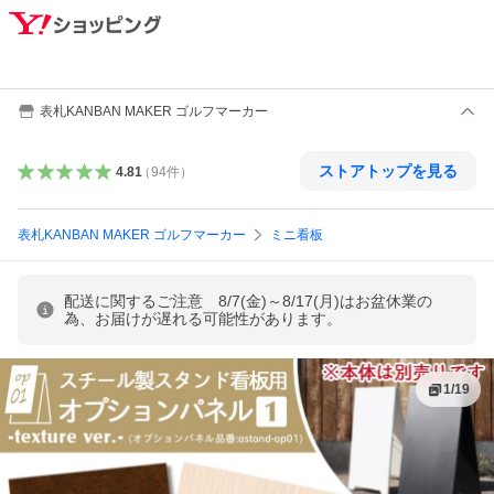
表札KANBAN MAKER ゴルフマーカー
ストアトップを見る
4.81
（
94
件
）
表札KANBAN MAKER ゴルフマーカー
ミニ看板
配送に関するご注意 8/7(金)～8/17(月)はお盆休業の
為、お届けが遅れる可能性があります。
1
/
19