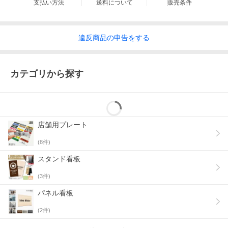
支払い方法
送料について
販売条件
違反
商品の
申告をする
カテゴリから探す
店舗用プレート
(
8
件)
スタンド看板
(
3
件)
パネル看板
(
2
件)