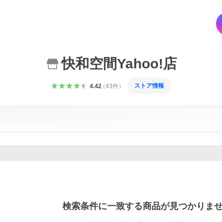
快和空間Yahoo!店
ストア情報
4.42
（
43
件
）
検索条件に一致する商品が見つかりま