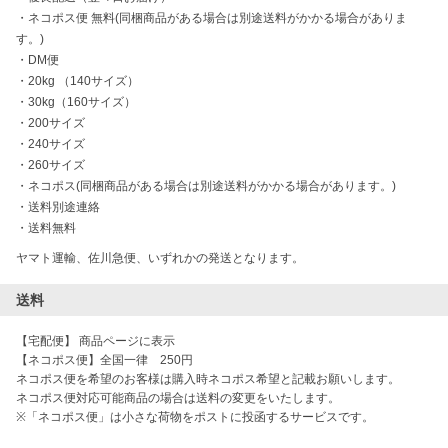
・
ネコポス便 無料(同梱商品がある場合は別途送料がかかる場合がありま
す。)
・
DM便
・
20kg （140サイズ）
・
30kg（160サイズ）
・
200サイズ
・
240サイズ
・
260サイズ
・
ネコポス(同梱商品がある場合は別途送料がかかる場合があります。)
・
送料別途連絡
・
送料無料
ヤマト運輸、佐川急便、いずれかの発送となります。
送料
【宅配便】 商品ページに表示

【ネコポス便】全国一律　250円

ネコポス便を希望のお客様は購入時ネコポス希望と記載お願いします。

ネコポス便対応可能商品の場合は送料の変更をいたします。

※「ネコポス便」は小さな荷物をポストに投函するサービスです。
