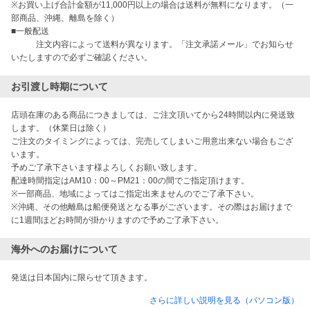
※お買い上げ合計金額が11,000円以上の場合は送料が無料になります。（一
部商品、沖縄、離島を除く）

■一般配送

　　　注文内容によって送料が異なります。「注文承諾メール」でお知らせ
お引渡し時期について
店頭在庫のある商品につきましては、ご注文頂いてから24時間以内に発送致
します。（休業日は除く）

ご注文のタイミングによっては、完売してしまいご用意出来ない場合もござ
います。

予めご了承下さいます様よろしくお願い致します。

配達時間指定はAM10：00～PM21：00の間でご指定頂けます。

※一部商品、地域によってはご指定出来ませんのでご了承下さい。

※沖縄、その他離島は船便発送となる事がございます。その際はお届けまで
に1週間ほどお時間が掛かりますので予めご了承下さい。
海外へのお届けについて
発送は日本国内に限らせて頂きます。
さらに詳しい説明を見る（パソコン版）