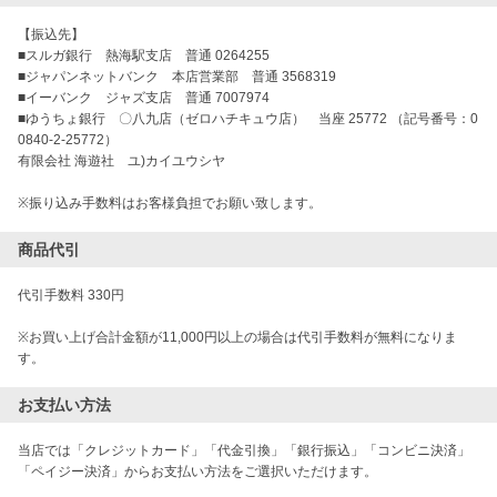
【振込先】
■スルガ銀行 熱海駅支店 普通 0264255
■ジャパンネットバンク 本店営業部 普通 3568319
■イーバンク ジャズ支店 普通 7007974
■ゆうちょ銀行 〇八九店（ゼロハチキュウ店） 当座 25772 （記号番号：0
0840-2-25772）
有限会社 海遊社 ユ)カイユウシヤ
※振り込み手数料はお客様負担でお願い致します。
商品代引
代引手数料 330円
※お買い上げ合計金額が11,000円以上の場合は代引手数料が無料になりま
す。
お支払い方法
当店では「クレジットカード」「代金引換」「銀行振込」「コンビニ決済」
「ペイジー決済」からお支払い方法をご選択いただけます。