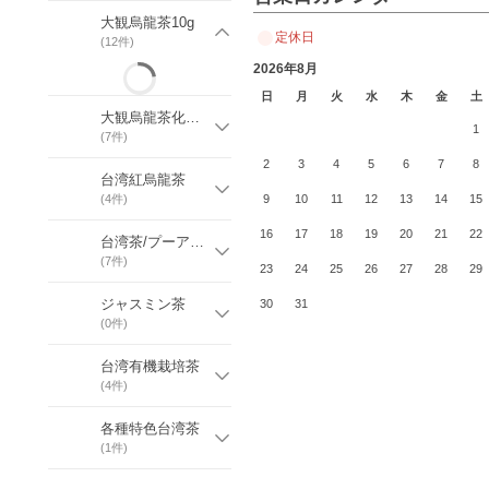
大観烏龍茶10g
定休日
(
12
件)
2026年8月
日
月
火
水
木
金
土
大観烏龍茶化粧缶
1
(
7
件)
2
3
4
5
6
7
8
台湾紅烏龍茶
(
4
件)
9
10
11
12
13
14
15
16
17
18
19
20
21
22
台湾茶/プーアル茶
(
7
件)
23
24
25
26
27
28
29
ジャスミン茶
30
31
(
0
件)
台湾有機栽培茶
(
4
件)
各種特色台湾茶
(
1
件)