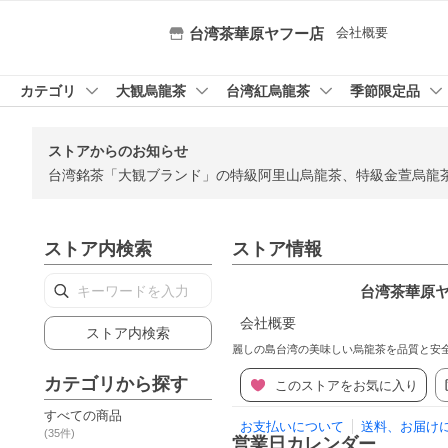
会社概要
台湾茶華原ヤフー店
カテゴリ
大観烏龍茶
台湾紅烏龍茶
季節限定品
ストアからのお知らせ
台湾銘茶「大観ブランド」の特級阿里山烏龍茶、特級金萱烏龍
ストア内検索
ストア情報
台湾茶華原
会社概要
ストア内検索
麗しの島台湾の美味しい烏龍茶を品質と安
カテゴリから探す
このストアをお気に入り
すべての商品
お支払いについて
送料、お届け
(
35
件)
営業日カレンダー