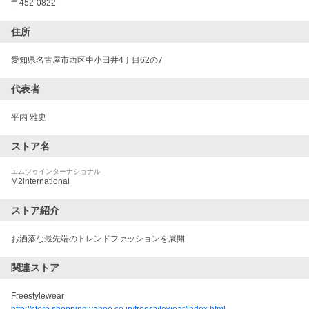
〒
452-0822
住所
愛知県名古屋市西区中小田井4丁目62の7
代表者
平内 雅史
ストア名
エムツゥインターナショナル
M2international
ストア紹介
お洒落な最先端のトレンドファッションを展開
関連ストア
Freestylewear