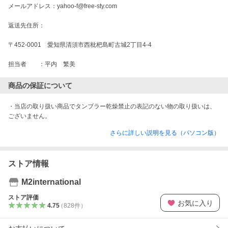
メールアドレス：yahoo-f@free-sty.com

返送先住所：

〒452-0001　愛知県清須市西枇杷島町古城2丁目4-4

担当者　　：平内　繁美
商品の保証について
・当店の取り扱い商品でタンブラー乾燥禁止の表記のない物の取り扱いは、
ございません。
さらに詳しい説明を見る（パソコン版）
ストア情報
M2international
ストア評価
お気に入り
4.75
（
828
件
）