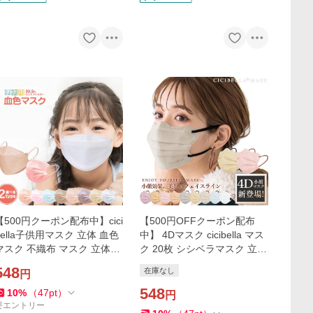
【500円クーポン配布中】cici
【500円OFFクーポン配布
bella子供用マスク 立体 血色
中】 4Dマスク cicibella マス
マスク 不織布 マスク 立体マ
ク 20枚 シシベラマスク 立体
スク 20枚 シシベラ マスク
立体マスク 不織布マスク 小
548
在庫なし
円
バイカラーマスク くちばし
顔マスク バイカラーマスク
マスク 小顔マスク
548
10
%
（
47
pt
）
円
要エントリー