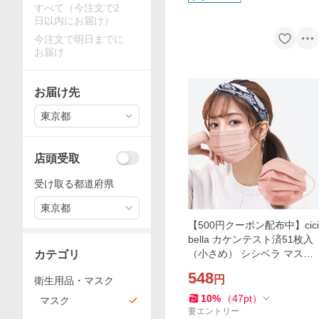
すべて（今注文で2
日以内にお届け）
今注文で明日までに
お届け
お届け先
東京都
店頭受取
受け取る都道府県
東京都
【500円クーポン配布中】cici
bella カケンテスト済51枚入
（小さめ） シシベラ マスク
カテゴリ
不織布 血色マスク カラー く
548
円
衛生用品・マスク
ちばし 使い捨て 小顔 耳が痛
くならない
10
%
（
47
pt
）
マスク
要エントリー