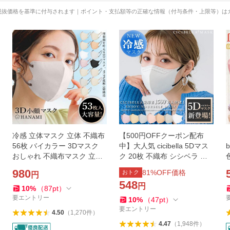
税抜価格を基準に付与されます｜ポイント・支払額等の正確な情報（付与条件・上限等）は
冷感 立体マスク 立体 不織布
【500円OFFクーポン配布
56枚 バイカラー 3Dマスク
中】大人気 cicibella 5Dマス
b
おしゃれ 不織布マスク 立体
ク 20枚 不織布 シシベラ マ
マスク バイカラーマスク 小
スク 立体マスク 不織布マス
980
81
%OFF価格
おトク
円
顔 丸顔 面長 柔らかい 通気性
ク 小顔マスク ハイカラーマ
548
円
HANAMI
スク 冷感マスク
10
%
（
87
pt
）
要エントリー
10
%
（
47
pt
）
要エントリー
4.50
（
1,270
件
）
4.47
（
1,948
件
）