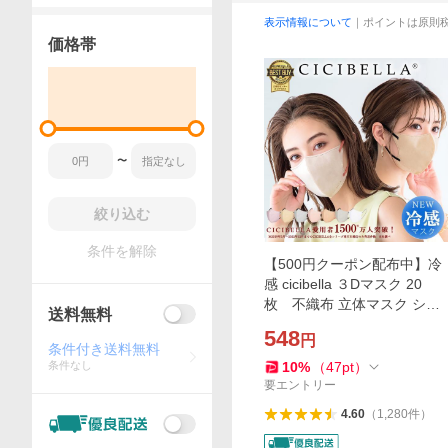
表示情報について
｜ポイントは原則
価格帯
〜
絞り込む
条件を解除
【500円クーポン配布中】冷
感 cicibella ３Dマスク 20
枚 不織布 立体マスク シシ
送料無料
ベラ マスク 人気マスク 小顔
548
円
マスク バイカラーマスク 不
条件付き送料無料
織布マスク くちばし
条件なし
10
%
（
47
pt
）
要エントリー
4.60
（
1,280
件
）