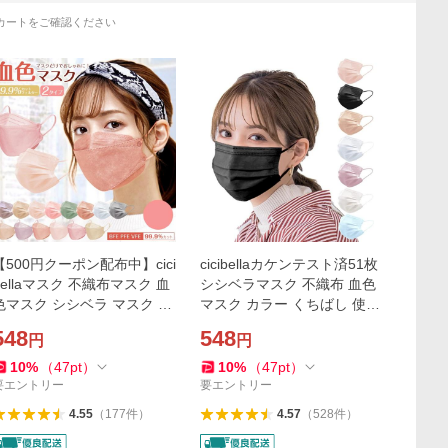
カートをご確認ください
【500円クーポン配布中】cici
cicibellaカケンテスト済51枚
ellaマスク 不織布マスク 血
シシベラマスク 不織布 血色
色マスク シシベラ マスク ３
マスク カラー くちばし 使い
Dマスク カラーマスク くち
捨て 小顔 チークマスク 耳が
548
548
円
円
ばし 立体マスク 大人用 小顔
痛くならない
マスク
10
%
（
47
pt
）
10
%
（
47
pt
）
要エントリー
要エントリー
4.55
（
177
件
）
4.57
（
528
件
）