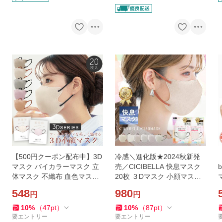
【500円クーポン配布中】3D
冷感＼進化版★2024秋新発
マスク バイカラーマスク 立
売／CICIBELLA 快息マスク
体マスク 不織布 血色マスク
20枚 ３Dマスク 小顔マスク
不織布マスク バイカラー マ
立体マスク バイカラーマス
548
980
円
円
スク カラー E型 マスク 不織
ク シシベラ 不織布マスク 小
布 立体
顔 10枚*2
10
%
（
47
pt
）
10
%
（
87
pt
）
要エントリー
要エントリー