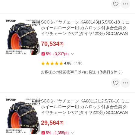
SCCタイヤチェーン KA68143|15.5/60-18 ミニ
ホイールローダー用 カムロック付き合金鋼タ
イヤチェーン 2ペア(タイヤ4本分) SCCJAPAN
70,534
円
5
%
（
3,237
pt
）
4.86
（
7
件
）
お客様との確認後30日以内に発送（休業日を除く）
SCCタイヤチェーン KA68112|12.5/70-16 ミニ
ホイールローダー用 カムロック付き合金鋼タ
イヤチェーン 1ペア(タイヤ2本分) SCCJAPAN
29,564
円
5
%
（
1,355
pt
）