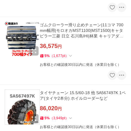
ゴムクローラー滑り止めチェーン|11コマ 700
mm幅用|モロオカMST1100|MST1500|キャタ
ピラー三菱 日立 石川島IHI|林業 キャリアダン
プ フォワーダ
36,575
円
5
%
（
1,677
pt
）
お客様との確認後30日以内に発送（休業日を除く）
タイヤチェーン 15.5/60-18 他 SA567497K 1ペ
ア(タイヤ2本分) ホイルローダーなど
86,020
円
5
%
（
3,949
pt
）
お客様との確認後30日以内に発送（休業日を除く）