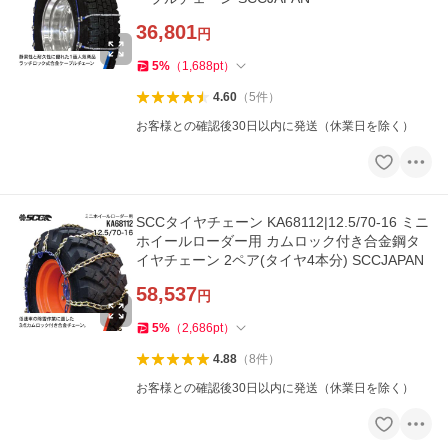
36,801
円
5
%
（
1,688
pt
）
4.60
（
5
件
）
お客様との確認後30日以内に発送（休業日を除く）
SCCタイヤチェーン KA68112|12.5/70-16 ミニ
ホイールローダー用 カムロック付き合金鋼タ
イヤチェーン 2ペア(タイヤ4本分) SCCJAPAN
58,537
円
5
%
（
2,686
pt
）
4.88
（
8
件
）
お客様との確認後30日以内に発送（休業日を除く）