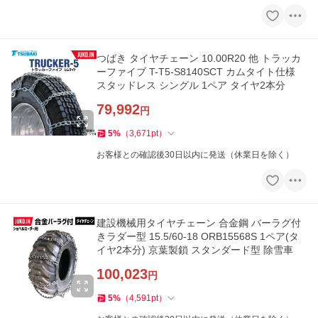
つばき タイヤチェーン 10.00R20 他 トラッカ
ーファイブ T-T5-S8140SCT カムタイト仕様
スタッドレス シングル 1ペア タイヤ2本分
79,992
円
5
%
（
3,671
pt
）
お客様との確認後30日以内に発送（休業日を除く）
建設機械用タイヤチェーン 合金鋼 バーラグ付
きラダー型 15.5/60-18 ORB15568S 1ペア(タ
イヤ2本分) 京葉製鎖 スタンダード型 除雪車
100,023
円
5
%
（
4,591
pt
）