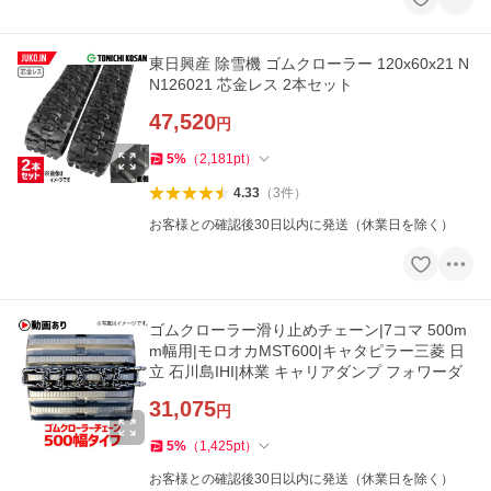
東日興産 除雪機 ゴムクローラー 120x60x21 N
N126021 芯金レス 2本セット
47,520
円
5
%
（
2,181
pt
）
4.33
（
3
件
）
お客様との確認後30日以内に発送（休業日を除く）
ゴムクローラー滑り止めチェーン|7コマ 500m
m幅用|モロオカMST600|キャタピラー三菱 日
立 石川島IHI|林業 キャリアダンプ フォワーダ
31,075
円
5
%
（
1,425
pt
）
お客様との確認後30日以内に発送（休業日を除く）