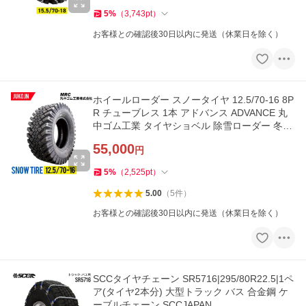
5
%
（
3,743
pt
）
お客様との確認後30日以内に発送（休業日を除く）
ホイールローダー スノータイヤ 12.5/70-16 8P
R チューブレス 1本 アドバンス ADVANCE 丸
中ゴム工業 タイヤショベル 除雪ローダー 冬タ
イヤ 建設機械用タイヤ
55,000
円
5
%
（
2,525
pt
）
5.00
（
5
件
）
お客様との確認後30日以内に発送（休業日を除く）
SCCタイヤチェーン SR5716|295/80R22.5|1ペ
ア(タイヤ2本分) 大型トラック バス 合金鋼 ケ
ーブルチェーン SCCJAPAN