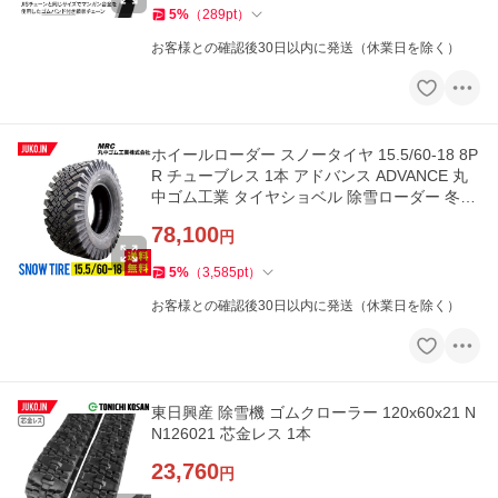
5
%
（
289
pt
）
お客様との確認後30日以内に発送（休業日を除く）
ホイールローダー スノータイヤ 15.5/60-18 8P
R チューブレス 1本 アドバンス ADVANCE 丸
中ゴム工業 タイヤショベル 除雪ローダー 冬タ
イヤ 建設機械用タイヤ
78,100
円
5
%
（
3,585
pt
）
お客様との確認後30日以内に発送（休業日を除く）
東日興産 除雪機 ゴムクローラー 120x60x21 N
N126021 芯金レス 1本
23,760
円