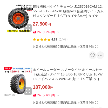
建設機械用タイヤチェーン J1257016CAM 12.
5/70-16 12.5/65-18 線径6×8 合金鋼サイドカム
付スタンダード 1ペア(タイヤ2本分) タイヤシ
ョベル ホイールローダー
27,500
円
5
%
（
1,262
pt
）
4.93
（
14
件
）
お客様との確認後30日以内に発送（休業日を除く）
ホイールローダー スノータイヤ ホイールセッ
ト(組込済) タイヤ 15.5/60-18 8PR リム 18×W
13 アドバンス ADVANCE 丸中ゴム工業 タイヤ
ショベル 冬タイヤ
187,000
円
5
%
（
7,635
pt
）
お客様との確認後30日以内に発送（休業日を除く）