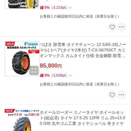
5
%
（
3,153
pt
）
お客様との確認後30日以内に発送（休業日を除く）
つばき 除雪車 タイヤチェーン 12.5/65-18(ノー
マル) 1ペア(タイヤ2本分) T-CX-S6793CT カミ
オンマックス カムタイト仕様 合金鋼製 除雪ロ
ーダ 除雪ドーザー
85,800
円
5
%
（
3,939
pt
）
お客様との確認後30日以内に発送（休業日を除く）
ホイールローダー スノータイヤ ホイールセッ
ト(組込済) タイヤ 17.5-25 12PR リム 25×13.0
0 GRI 丸中ゴム工業 タイヤショベル 冬タイヤ