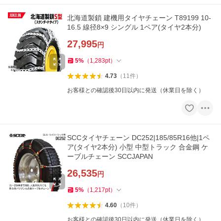
北海道製鎖 建機用タイヤチェーン T89199 10-
16.5 線径8×9 シングル 1ペア(タイヤ2本分)
27,995
円
5
%
（
1,283
pt
）
4.73
（
11
件
）
お客様との確認後30日以内に発送（休業日を除く）
SCCタイヤチェーン DC252|185/85R16他|1ペ
ア(タイヤ2本分) 小型 中型トラック 合金鋼 ケ
ーブルチェーン SCCJAPAN
26,535
円
5
%
（
1,217
pt
）
4.60
（
10
件
）
お客様との確認後30日以内に発送（休業日を除く）