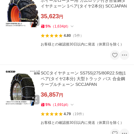
ホイールローダー用 カムロック付き合金鋼タ
イヤチェーン 1ペア(タイヤ2本分) SCCJAPAN
35,623
円
5
%
（
1,634
pt
）
4.80
（
5
件
）
お客様との確認後30日以内に発送（休業日を除く）
SCCタイヤチェーン SS755|275/80R22.5他|1
ペア(タイヤ2本分) 大型トラック バス 合金鋼
ケーブルチェーン SCCJAPAN
36,857
円
5
%
（
1,691
pt
）
4.79
（
19
件
）
お客様との確認後30日以内に発送（休業日を除く）