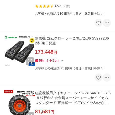
4.57
（
7
件
）
お客様との確認後30日以内に発送（休業日を除く）
除雪機 ゴムクローラー 270x72x36 SV277236
2本 東日興産
173,448
円
5
%
（
7,443
pt
）
お客様との確認後30日以内に発送（休業日を除く）
建設機械用タイヤチェーン SA68154K 15.5/70-
18 線径6×8 合金鋼スーパーエースサイドカム
スタンダード 東洋富士1ペア(タイヤ2本分) ホ
イールローダー
81,581
円