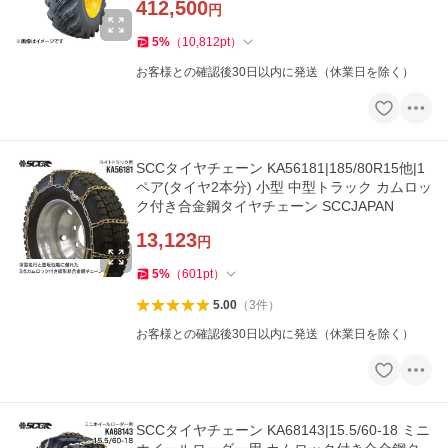
412,500
円
5
%
（
10,812
pt
）
お客様との確認後30日以内に発送（休業日を除く）
SCCタイヤチェーン KA56181|185/80R15他|1
ペア(タイヤ2本分) 小型 中型トラック カムロッ
ク付き合金鋼タイヤチェーン SCCJAPAN
13,123
円
5
%
（
601
pt
）
5.00
（
3
件
）
お客様との確認後30日以内に発送（休業日を除く）
SCCタイヤチェーン KA68143|15.5/60-18 ミニ