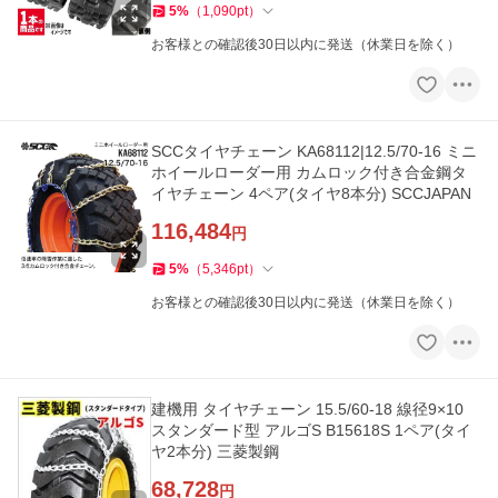
5
%
（
1,090
pt
）
お客様との確認後30日以内に発送（休業日を除く）
SCCタイヤチェーン KA68112|12.5/70-16 ミニ
ホイールローダー用 カムロック付き合金鋼タ
イヤチェーン 4ペア(タイヤ8本分) SCCJAPAN
116,484
円
5
%
（
5,346
pt
）
お客様との確認後30日以内に発送（休業日を除く）
建機用 タイヤチェーン 15.5/60-18 線径9×10
スタンダード型 アルゴS B15618S 1ペア(タイ
ヤ2本分) 三菱製鋼
68,728
円