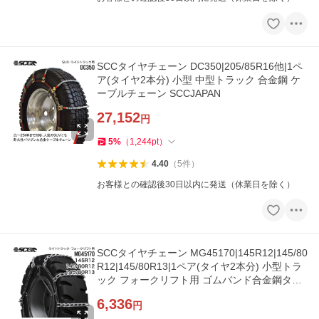
SCCタイヤチェーン DC350|205/85R16他|1ペ
ア(タイヤ2本分) 小型 中型トラック 合金鋼 ケ
ーブルチェーン SCCJAPAN
27,152
円
5
%
（
1,244
pt
）
4.40
（
5
件
）
お客様との確認後30日以内に発送（休業日を除く）
SCCタイヤチェーン MG45170|145R12|145/80
R12|145/80R13|1ペア(タイヤ2本分) 小型トラ
ック フォークリフト用 ゴムバンド合金鋼タイ
ヤチェーン SCCJAPAN
6,336
円