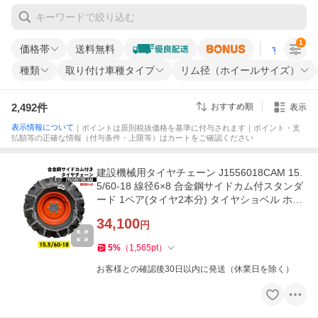
1
価格帯
送料無料
すべての条
種類
取り付け車種タイプ
リム径（ホイールサイズ）
2,492
件
おすすめ順
表示
表示情報について
｜ポイントは原則税抜価格を基準に付与されます｜ポイント・支
払額等の正確な情報（付与条件・上限等）はカートをご確認ください
建設機械用タイヤチェーン J1556018CAM 15.
5/60-18 線径6×8 合金鋼サイドカム付スタンダ
ード 1ペア(タイヤ2本分) タイヤショベル ホイ
ールローダー
34,100
円
5
%
（
1,565
pt
）
お客様との確認後30日以内に発送（休業日を除く）