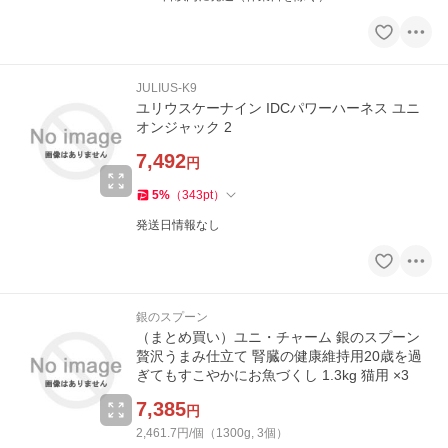
JULIUS-K9
ユリウスケーナイン IDCパワーハーネス ユニ
オンジャック 2
7,492
円
5
%
（
343
pt
）
発送日情報なし
銀のスプーン
（まとめ買い）ユニ・チャーム 銀のスプーン
贅沢うまみ仕立て 腎臓の健康維持用20歳を過
ぎてもすこやかにお魚づくし 1.3kg 猫用 ×3
7,385
円
2,461.7円/個（1300g, 3個）