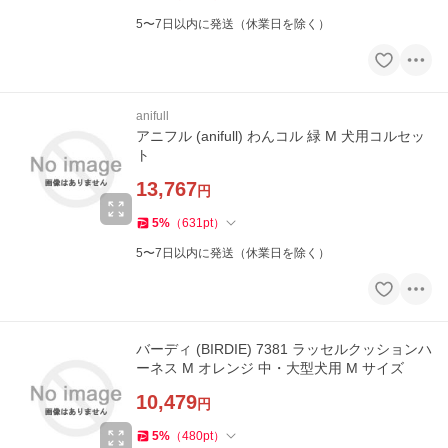
5〜7日以内に発送（休業日を除く）
anifull
アニフル (anifull) わんコル 緑 M 犬用コルセッ
ト
13,767
円
5
%
（
631
pt
）
5〜7日以内に発送（休業日を除く）
バーディ (BIRDIE) 7381 ラッセルクッションハ
ーネス M オレンジ 中・大型犬用 M サイズ
10,479
円
5
%
（
480
pt
）