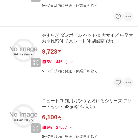
5〜7日以内に発送（休業日を除く）
やすらぎ ダンボール ペット棺 大サイズ 中型犬
お別れ窓付 防水シート付 胡蝶蘭 (大)
9,723
円
5
%
（
445
pt
）
5〜7日以内に発送（休業日を除く）
ニュートロ 猫用おやつ とろけるシリーズ アソ
ートセット 48g(各1個入り)
6,100
円
5
%
（
279
pt
）
5〜7日以内に発送（休業日を除く）