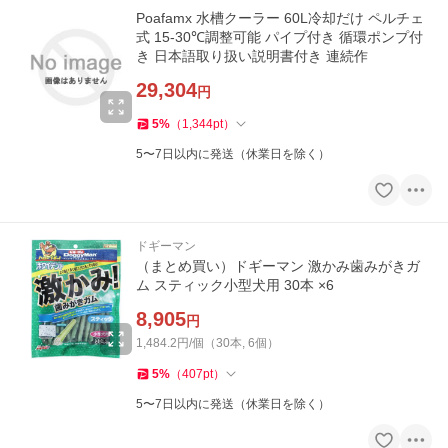
Poafamx 水槽クーラー 60L冷却だけ ペルチェ
式 15-30℃調整可能 パイプ付き 循環ポンプ付
き 日本語取り扱い説明書付き 連続作
29,304
円
5
%
（
1,344
pt
）
5〜7日以内に発送（休業日を除く）
ドギーマン
（まとめ買い）ドギーマン 激かみ歯みがきガ
ム スティック小型犬用 30本 ×6
8,905
円
1,484.2円/個（30本, 6個）
5
%
（
407
pt
）
5〜7日以内に発送（休業日を除く）