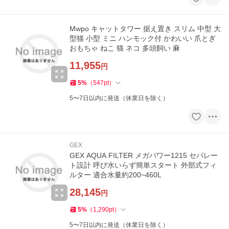
Mwpo キャットタワー 据え置き スリム 中型 大
型猫 小型 ミニ ハンモック付 かわいい 爪とぎ
おもちゃ ねこ 猫 ネコ 多頭飼い 麻
11,955
円
5
%
（
547
pt
）
5〜7日以内に発送（休業日を除く）
GEX
GEX AQUA FILTER メガパワー1215 セパレー
ト設計 呼び水いらず簡単スタート 外部式フィ
ルター 適合水量約200~460L
28,145
円
5
%
（
1,290
pt
）
5〜7日以内に発送（休業日を除く）