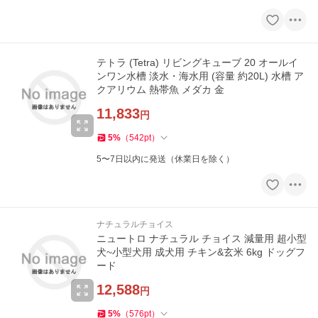
テトラ (Tetra) リビングキューブ 20 オールイ
ンワン水槽 淡水・海水用 (容量 約20L) 水槽 ア
クアリウム 熱帯魚 メダカ 金
11,833
円
5
%
（
542
pt
）
5〜7日以内に発送（休業日を除く）
ナチュラルチョイス
ニュートロ ナチュラル チョイス 減量用 超小型
犬~小型犬用 成犬用 チキン&玄米 6kg ドッグフ
ード
12,588
円
5
%
（
576
pt
）