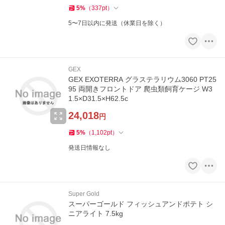
5
%
（
337
pt
）
5〜7日以内に発送（休業日を除く）
GEX
GEX EXOTERRA グラステラリウム3060 PT25
95 両開きフロントドア 爬虫類飼育ケージ W3
1.5×D31.5×H62.5c
24,018
円
5
%
（
1,102
pt
）
発送日情報なし
Super Gold
スーパーゴールド フィッシュアンドポテト シ
ニアライト 7.5kg