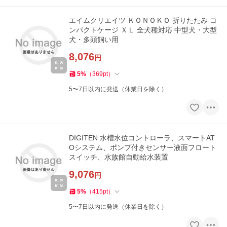
エイムクリエイツ ＫＯＮＯＫＯ 折りたたみ コ
ンパクトケージ ＸＬ 全犬種対応 中型犬・大型
犬・多頭飼い用
8,076
円
5
%
（
369
pt
）
5〜7日以内に発送（休業日を除く）
DIGITEN 水槽水位コントローラ、スマートAT
Oシステム、ポンプ付きセンサー液面フロート
スイッチ、水族館自動給水装置
9,076
円
5
%
（
415
pt
）
5〜7日以内に発送（休業日を除く）