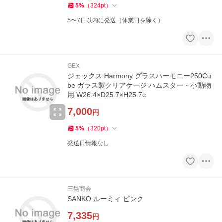
5
%
（
324
pt
）
5〜7日以内に発送（休業日を除く）
GEX
ジェックス Harmony グラスハーモニー250Cu
be ガラス製クリアケージ ハムスター・小動物
用 W26.4×D25.7×H25.7c
7,000
円
5
%
（
320
pt
）
発送日情報なし
三晃商会
SANKO ルーミィ ピンク
7,335
円