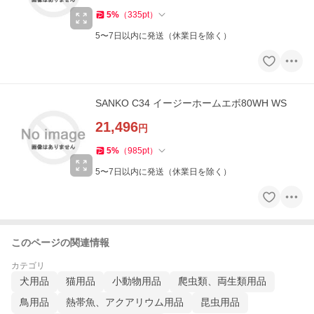
5
%
（
335
pt
）
5〜7日以内に発送（休業日を除く）
SANKO C34 イージーホームエボ80WH WS
21,496
円
5
%
（
985
pt
）
5〜7日以内に発送（休業日を除く）
このページの関連情報
カテゴリ
犬用品
猫用品
小動物用品
爬虫類、両生類用品
鳥用品
熱帯魚、アクアリウム用品
昆虫用品