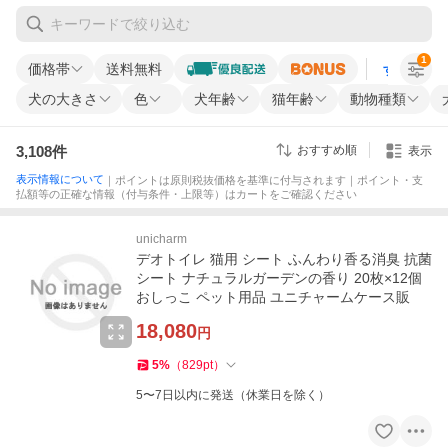
1
価格帯
送料無料
すべての条
犬の大きさ
色
犬年齢
猫年齢
動物種類
3,108
件
おすすめ順
表示
表示情報について
｜ポイントは原則税抜価格を基準に付与されます｜ポイント・支
払額等の正確な情報（付与条件・上限等）はカートをご確認ください
unicharm
デオトイレ 猫用 シート ふんわり香る消臭 抗菌
シート ナチュラルガーデンの香り 20枚×12個
おしっこ ペット用品 ユニチャームケース販
18,080
円
5
%
（
829
pt
）
5〜7日以内に発送（休業日を除く）