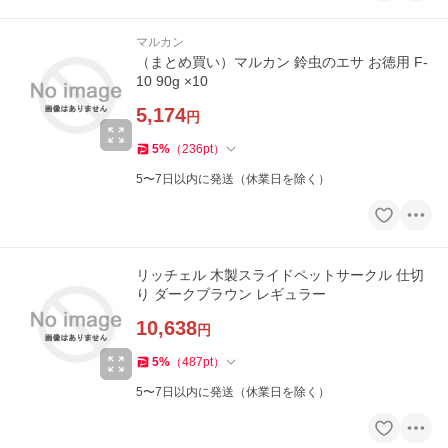
マルカン
（まとめ買い）マルカン 鈴虫のエサ お徳用 F-
10 90g ×10
5,174
円
5
%
（
236
pt
）
5〜7日以内に発送（休業日を除く）
リッチェル 木製スライドペットサークル 仕切
り ダークブラウン レギュラー
10,638
円
5
%
（
487
pt
）
5〜7日以内に発送（休業日を除く）