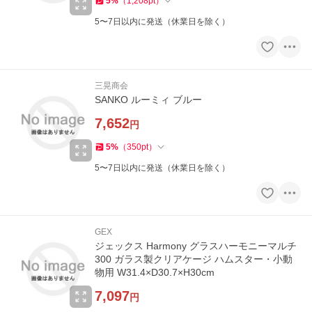
5
%
（
1,208
pt
）
5〜7日以内に発送（休業日を除く）
三晃商会
SANKO ルーミィ ブルー
7,652
円
5
%
（
350
pt
）
5〜7日以内に発送（休業日を除く）
GEX
ジェックス Harmony グラスハーモニーマルチ
300 ガラス製クリアケージ ハムスター・小動
物用 W31.4×D30.7×H30cm
7,097
円