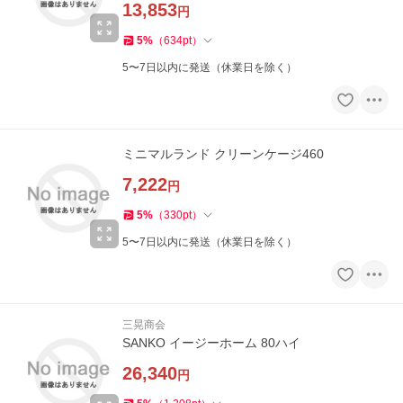
13,853
円
5
%
（
634
pt
）
5〜7日以内に発送（休業日を除く）
ミニマルランド クリーンケージ460
7,222
円
5
%
（
330
pt
）
5〜7日以内に発送（休業日を除く）
三晃商会
SANKO イージーホーム 80ハイ
26,340
円