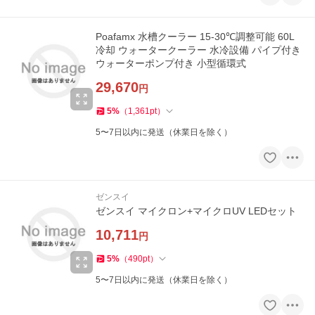
Poafamx 水槽クーラー 15-30℃調整可能 60L
冷却 ウォータークーラー 水冷設備 パイプ付き
ウォーターポンプ付き 小型循環式
29,670
円
5
%
（
1,361
pt
）
5〜7日以内に発送（休業日を除く）
ゼンスイ
ゼンスイ マイクロン+マイクロUV LEDセット
10,711
円
5
%
（
490
pt
）
5〜7日以内に発送（休業日を除く）