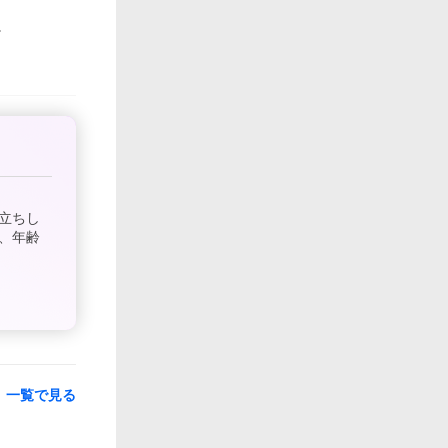
立ちし
、年齢
一覧で見る