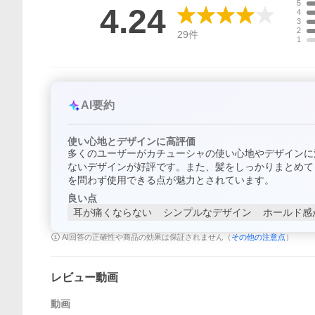
5
4.24
4
3
2
29
件
1
AI要約
使い心地とデザインに高評価
多くのユーザーがカチューシャの使い心地やデザインに
ないデザインが好評です。また、髪をしっかりまとめて
を問わず使用できる点が魅力とされています。
良い点
耳が痛くならない
シンプルなデザイン
ホールド感
AI回答の正確性や商品の効果は保証されません（
その他の注意点
）
レビュー動画
動画