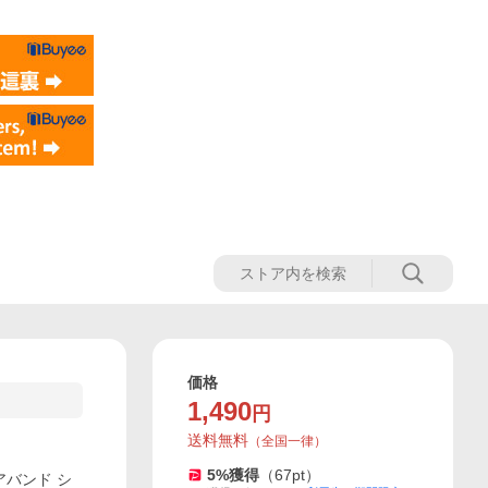
価格
1,490
円
送料無料
（
全国一律
）
5
%獲得
（
67
pt）
アバンド シ