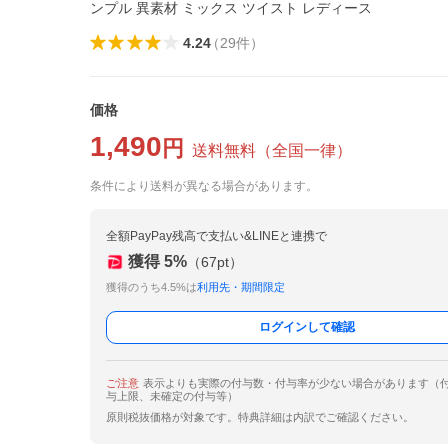
ンプル 異素材 ミックス ツイスト レディース
4.24
（
29
件
）
価格
1,490
円
送料無料
（
全国一律
）
条件により送料が異なる場合があります。
全額PayPay残高で支払い&LINEと連携で
獲得
5
%
（
67
pt）
獲得のうち4.5%は
利用先・期間限定
ログインして確認
ご注意
表示よりも実際の付与数・付与率が少ない場合があります（
与上限、未確定の付与等）
原則税抜価格が対象です。特典詳細は内訳でご確認ください。