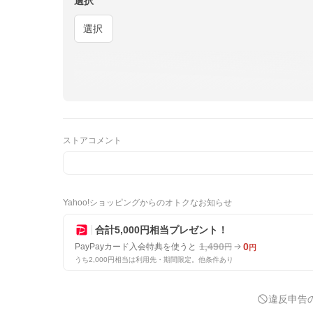
選択
選択
ストアコメント
Yahoo!ショッピングからのオトクなお知らせ
合計5,000円相当プレゼント！
1,490
0
PayPayカード入会特典を使うと
円
円
うち2,000円相当は利用先・期間限定。他条件あり
違反申告