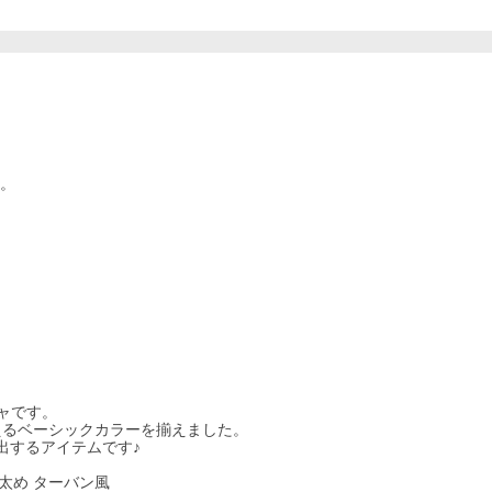
す。
ャです。
えるベーシックカラーを揃えました。
出するアイテムです♪
 太め ターバン風