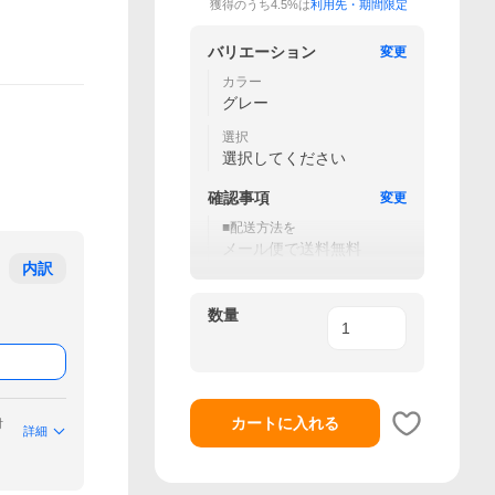
獲得のうち4.5%は
利用先・期間限定
バリエーション
変更
カラー
グレー
選択
選択してください
確認事項
変更
■配送方法を
メール便で送料無料
内訳
数量
カートに入れる
付
詳細