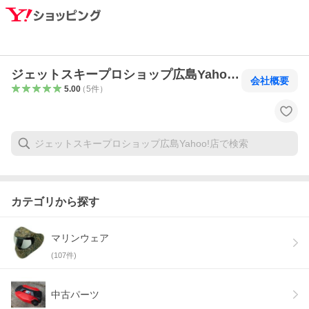
ジェットスキープロショップ広島Yahoo!
会社概要
店
5.00
（
5
件
）
カテゴリから探す
マリンウェア
(
107
件)
中古パーツ