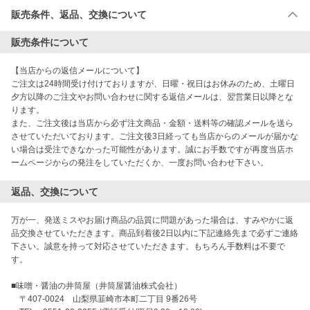
販売条件、返品、交換について
販売条件について
【当店からの返信メールについて】 

ご注文は24時間受け付けておりますが、日曜・祝日はお休みのため、土曜日
夕方以降のご注文やお問い合わせに関する返信メールは、翌営業日以降とな
ります。 

また、ご注文後は当店から必ず注文商品・金額・送料等の確認メールを送ら
させていただいております。ご注文後3日経っても当店からのメールが届かな
い場合は受注できなかった可能性があります。誠にお手数ですが再度当店ホ
ームページからの発注をしていただくか、一度お問い合わせ下さい。
返品、交換について
万が一、発送ミスやお届け商品の品質に問題があった場合は、すみやかに返
品交換させていただきます。商品到着後2日以内に下記連絡先まで必ずご連絡
下さい。誠意を持って対応させていただきます。もちろん手数料は不要で
す。

■味噌・醤油の井筒屋（井筒屋醤油株式会社）

　〒407-0024　山梨県韮崎市本町二丁目 9番26号
