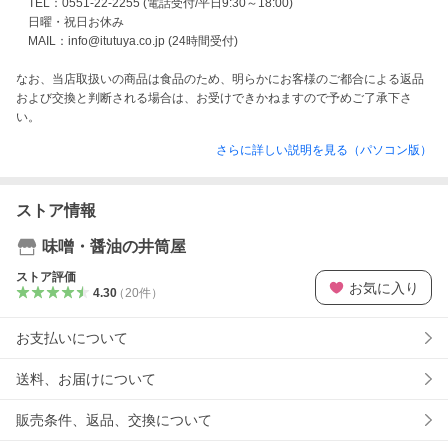
　TEL：0551-22-2255 (電話受付/平日9:30～18:00)

　日曜・祝日お休み

　MAIL：info@itutuya.co.jp (24時間受付)

なお、当店取扱いの商品は食品のため、明らかにお客様のご都合による返品
および交換と判断される場合は、お受けできかねますので予めご了承下さ
い。
さらに詳しい説明を見る（パソコン版）
ストア情報
味噌・醤油の井筒屋
ストア評価
お気に入り
4.30
（
20
件
）
お支払いについて
送料、お届けについて
販売条件、返品、交換について