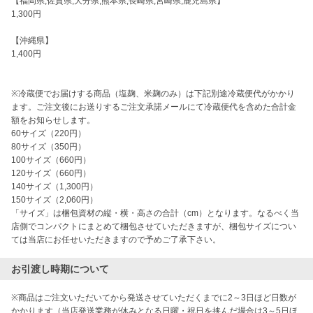
【福岡県,佐賀県,大分県,熊本県,長崎県,宮崎県,鹿児島県】

1,300円

【沖縄県】

1,400円

※冷蔵便でお届けする商品（塩麹、米麹のみ）は下記別途冷蔵便代がかかり
ます。ご注文後にお送りするご注文承諾メールにて冷蔵便代を含めた合計金
額をお知らせします。

60サイズ（220円）

80サイズ（350円）

100サイズ（660円）

120サイズ（660円）

140サイズ（1,300円）

150サイズ（2,060円）

「サイズ」は梱包資材の縦・横・高さの合計（cm）となります。なるべく当
店側でコンパクトにまとめて梱包させていただきますが、梱包サイズについ
ては当店にお任せいただきますので予めご了承下さい。
お引渡し時期について
※商品はご注文いただいてから発送させていただくまでに2～3日ほど日数が
かかります（当店発送業務が休みとなる日曜・祝日を挟んだ場合は3～5日ほ