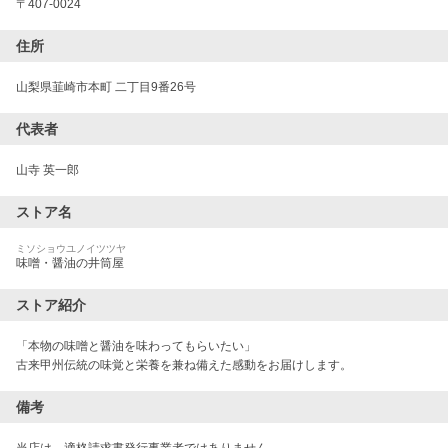
〒
407-0024
住所
山梨県韮崎市本町 二丁目9番26号
代表者
山寺 英一郎
ストア名
ミソショウユノイツツヤ
味噌・醤油の井筒屋
ストア紹介
「本物の味噌と醤油を味わってもらいたい」

古来甲州伝統の味覚と栄養を兼ね備えた感動をお届けします。
備考