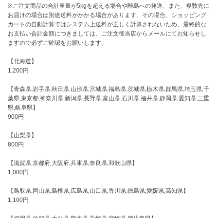
※ご注文商品の合計重量が5kgを超える場合や離島への発送、また、複数先に
お届けの場合は別途送料がかかる場合があります。その場合、ショッピング
カートの自動計算ではシステム上送料が正しく計算されないため、最終的な
お支払い合計金額につきましては、ご注文後当店からメールにてお知らせし
ますので必ずご確認をお願いします。

【北海道】

1,200円

【青森県,岩手県,秋田県,山形県,宮城県,福島県,茨城県,栃木県,群馬県,埼玉県,千
葉県,東京都,神奈川県,新潟県,長野県,富山県,石川県,福井県,静岡県,愛知県,三重
県,岐阜県】

900円

【山梨県】

800円

【滋賀県,京都府,大阪府,兵庫県,奈良県,和歌山県】

1,000円

【鳥取県,岡山県,島根県,広島県,山口県,香川県,徳島県,愛媛県,高知県】

1,100円
