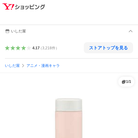
いしだ屋
ストアトップを見る
4.17
（
3,218
件
）
いしだ屋
アニメ・漫画キャラ
1
/
1