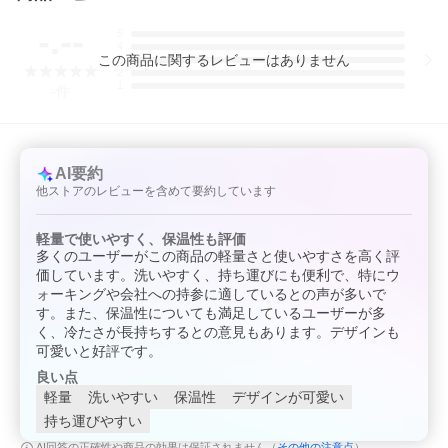
-.--
5
4
この
商品
に関するレビューはありません
3
2
1
-
件
AI要約
他ストアのレビューを含めて要約しています
軽量で使いやすく、保温性も評価
多くのユーザーがこの商品の軽量さと使いやすさを高く評
価しています。洗いやすく、持ち運びにも便利で、特にウ
ォーキングや会社への持参に適しているとの声が多いで
す。また、保温性についても満足しているユーザーが多
く、冷たさが長持ちするとの意見もあります。デザインも
可愛いと好評です。
良い点
軽量
洗いやすい
保温性
デザインが可愛い
持ち運びやすい
その他の注意点
AI回答の正確性や商品の効果は保証されません（
）