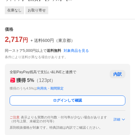
在庫なし
お取り寄せ
価格
2,717
円
+ 送料
600
円
（
東京都
）
同一ストア5,000円以上で
送料無料
対象商品を見る
条件により送料が異なる場合があります。
全額PayPay残高で支払い&LINEと連携で
内訳
獲得
5
%
（
123
pt）
獲得のうち4.5%は
利用先・期間限定
ログインして確認
ご注意
表示よりも実際の付与数・付与率が少ない場合があります
詳細
（付与上限、未確定の付与等）
原則税抜価格が対象です。特典詳細は内訳でご確認ください。