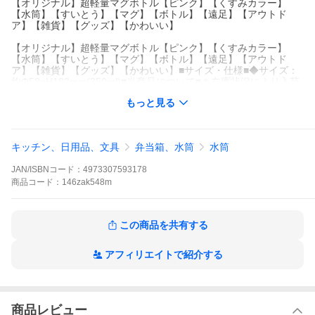
【オリジナル】超軽量マグボトル【ピンク】【くすみカラー】
【水筒】【すいとう】【マグ】【ボトル】【遠足】【アウトド
ア】【雑貨】【グッズ】【かわいい】
【オリジナル】超軽量マグボトル【ピンク】【くすみカラー】
【水筒】【すいとう】【マグ】【ボトル】【遠足】【アウトド
ア】【雑貨】【グッズ】【かわいい】■サイズ・仕様■◆サイズ：
約Φ58×H182mm(350ml)■当商品について■＊在庫状況により入荷
待ち・欠品になる場合がございます。予めご了承下さいますよう
もっと見る
お願いいたします。
【オリジナル】超軽量マグボトル【ピンク】【くすみカラー】
【水筒】【すいとう】【マグ】【ボトル】【遠足】【アウトド
キッチン、日用品、文具
弁当箱、水筒
水筒
ア】【雑貨】【グッズ】【かわいい】■サイズ・仕様■◆サイズ：
約Φ58×H182mm(350ml)■当商品について■＊在庫状況により入荷
JAN/ISBNコード：
4973307593178
待ち・欠品になる場合がございます。予めご了承下さいますよう
お願いいたします。
商品
コード：
146zak548m
【オリジナル】超軽量マグボトル【ピンク】【くすみカラー】
【水筒】【すいとう】【マグ】【ボトル】【遠足】【アウトド
ア】【雑貨】【グッズ】【かわいい】■サイズ・仕様■◆サイズ：
この商品を共有する
約Φ58×H182mm(350ml)■当商品について■＊在庫状況により入荷
待ち・欠品になる場合がございます。予めご了承下さいますよう
お願いいたします。
アフィリエイトで紹介する
商品レビュー