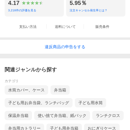
4.17
5.95％
3,218
件の評価を見る
注文キャンセル発生率とは？
支払い方法
送料について
販売条件
違反
商品の
申告をする
関連ジャンルから探す
カテゴリ
水筒カバー、ケース
弁当箱
子ども用お弁当袋、ランチバッグ
子ども用水筒
保温弁当箱
使い捨て弁当箱、紙バック
ランチクロス
弁当用カトラリー
子ども用弁当箱
おにぎりケース