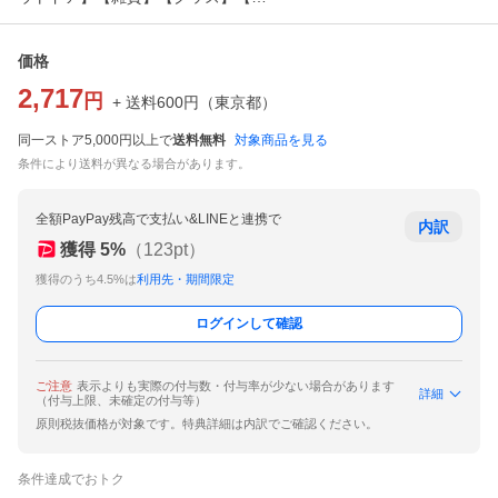
価格
2,717
円
+ 送料
600
円
（
東京都
）
同一ストア5,000円以上で
送料無料
対象商品を見る
条件により送料が異なる場合があります。
全額PayPay残高で支払い&LINEと連携で
内訳
獲得
5
%
（
123
pt）
獲得のうち4.5%は
利用先・期間限定
ログインして確認
ご注意
表示よりも実際の付与数・付与率が少ない場合があります
詳細
（付与上限、未確定の付与等）
原則税抜価格が対象です。特典詳細は内訳でご確認ください。
条件達成でおトク