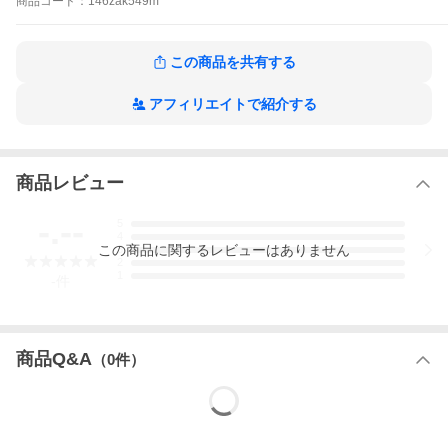
お願いいたします。
商品
コード：
146zak549m
【オリジナル】超軽量マグボトル【グレー】【くすみカラー】
【水筒】【すいとう】【マグ】【ボトル】【遠足】【アウトド
ア】【雑貨】【グッズ】【かわいい】■サイズ・仕様■◆サイズ：
この商品を共有する
約Φ58×H182mm(350ml)■当商品について■＊在庫状況により入荷
待ち・欠品になる場合がございます。予めご了承下さいますよう
お願いいたします。
アフィリエイトで紹介する
商品レビュー
-.--
5
4
この
商品
に関するレビューはありません
3
2
1
-
件
商品Q&A
（
0
件）