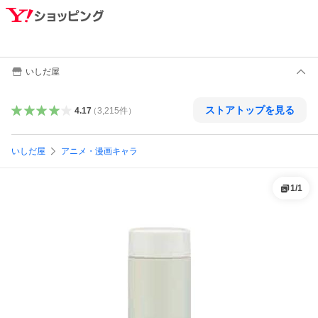
いしだ屋
ストアトップを見る
4.17
（
3,215
件
）
いしだ屋
アニメ・漫画キャラ
1
/
1