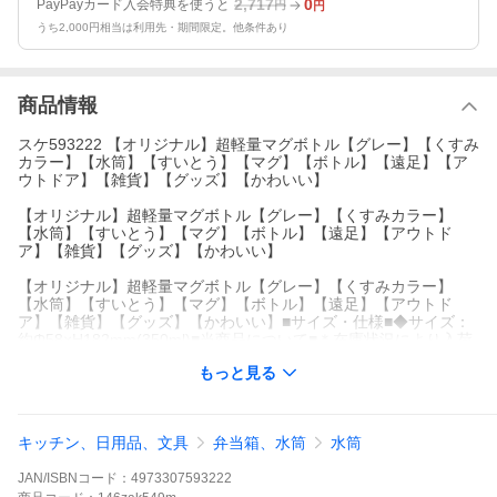
2,717
0
PayPayカード入会特典を使うと
円
円
うち2,000円相当は利用先・期間限定。他条件あり
商品情報
スケ593222 【オリジナル】超軽量マグボトル【グレー】【くすみ
カラー】【水筒】【すいとう】【マグ】【ボトル】【遠足】【ア
ウトドア】【雑貨】【グッズ】【かわいい】
【オリジナル】超軽量マグボトル【グレー】【くすみカラー】
【水筒】【すいとう】【マグ】【ボトル】【遠足】【アウトド
ア】【雑貨】【グッズ】【かわいい】
【オリジナル】超軽量マグボトル【グレー】【くすみカラー】
【水筒】【すいとう】【マグ】【ボトル】【遠足】【アウトド
ア】【雑貨】【グッズ】【かわいい】■サイズ・仕様■◆サイズ：
約Φ58×H182mm(350ml)■当商品について■＊在庫状況により入荷
待ち・欠品になる場合がございます。予めご了承下さいますよう
もっと見る
お願いいたします。
【オリジナル】超軽量マグボトル【グレー】【くすみカラー】
【水筒】【すいとう】【マグ】【ボトル】【遠足】【アウトド
キッチン、日用品、文具
弁当箱、水筒
水筒
ア】【雑貨】【グッズ】【かわいい】■サイズ・仕様■◆サイズ：
約Φ58×H182mm(350ml)■当商品について■＊在庫状況により入荷
JAN/ISBNコード：
4973307593222
待ち・欠品になる場合がございます。予めご了承下さいますよう