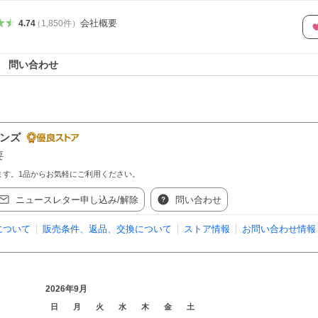
会社概要
4.74
（
1,850
件
）
問い合わせ
メンズ
要
ます。1品からお気軽にご利用ください。
ニュースレター申し込み/解除
問い合わせ
について
販売条件、返品、交換について
ストア情報
お問い合わせ情報
2026年9月
日
月
火
水
木
金
土