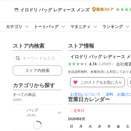
イロドリ バッグ レディース メンズ
カテゴリ
トートバッグ
マタニティ
ランキング
ストア内検索
ストア情報
イロドリ バッグ レディース 
会社概
4.74
（
1,850
件
）
ストア内検索
全品送料無料。各種決済にも対応しており
このストアをお気に入り
カテゴリから探す
お支払いについて
送料、お届け
すべての商品
営業日カレンダー
(
89
件)
バッグ
定休日
(
81
件)
2026年8月
日
月
火
水
木
金
土