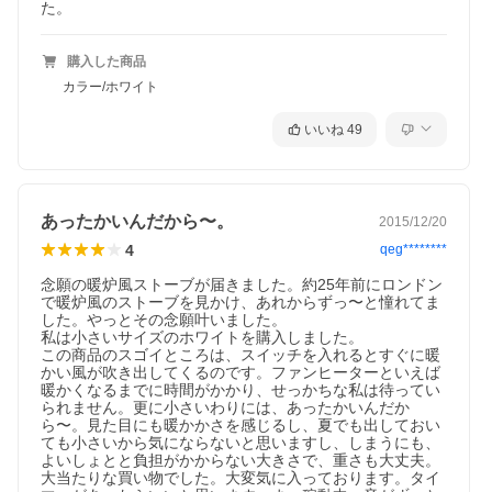
た。
購入した商品
カラー/ホワイト
いいね
49
あったかいんだから〜。
2015/12/20
4
qeg********
念願の暖炉風ストーブが届きました。約25年前にロンドン
で暖炉風のストーブを見かけ、あれからずっ〜と憧れてま
した。やっとその念願叶いました。

私は小さいサイズのホワイトを購入しました。

この商品のスゴイところは、スイッチを入れるとすぐに暖
かい風が吹き出してくるのです。ファンヒーターといえば
暖かくなるまでに時間がかかり、せっかちな私は待ってい
られません。更に小さいわりには、あったかいんだか
ら〜。見た目にも暖かかさを感じるし、夏でも出しておい
ても小さいから気にならないと思いますし、しまうにも、
よいしょとと負担がかからない大きさで、重さも大丈夫。

大当たりな買い物でした。大変気に入っております。タイ