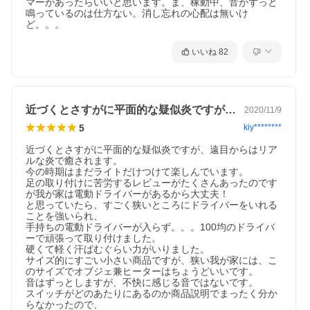
マーがあったらいいと思います。ま、稼動中、音がずっと
鳴っているのは仕方ない。消し忘れの心配は無いけ
ど。。。
いいね
82
近づくとさすがに平面的な疑似炎ですが、…
2020/11/9
5
kiy********
近づくとさすがに平面的な疑似炎ですが、遠目からはリア
ルな炎で癒されます。

今の時期はまだライトだけつけて楽しんでいます。

足の取り付けに苦労するレビューがたくさんあったのです
が我が家は電動ドライバーがあるから大丈夫！

と思っていたら、すごく狭いところにドライバーをいれる
ことを強いられ、

手持ちの電動ドライバーが入らず。。。100均のドライバ
ーで頑張って取り付けました。

硬くて軽く汗ばむぐらい力がいりました。

サイズ的にすごい小さい商品ですが、狭い我が家には、こ
のサイズでオブジェ兼ヒーターはちょうどいいです。

音はずっとしますが、不快に感じる音ではないです。

スイッチがどのあたりにあるのか商品説明でまったく分か
らなかったので、
