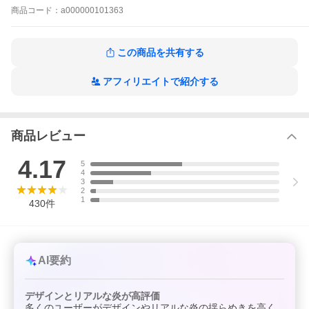
安全装置：過昇防止機能、転倒時自動電源OFF機能
商品
コード：
a000000101363
セット内容：本体、脚部×4、ネジ×12、取扱説明書（保証書）
関連ワード 暖房機器 速暖 セラミックファンヒーター 擬似炎 安
この商品を共有する
全装置 転倒OFF機能 保護装置 北欧風 おしゃれ アンティーク調
コンパクト 電気ストーブ 電気ファンヒーター ヒーター ストーブ
アフィリエイトで紹介する
省エネ エコ eco あったか 暖か ぽかぽか ポカポカ 冬物家電 新生
活 応援 一人暮らし 人気 通販 おすすめ アイテム ギフト プレゼン
ト 25冬物 暖房 暖炉型 クリスマス アンティーク 暖炉型ヒーター
暖房器具
商品レビュー
4.17
5
4
3
2
1
430
件
AI要約
デザインとリアルな炎が高評価
多くのユーザーがデザインやリアルな炎の揺らめきを高く