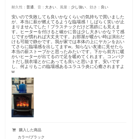
耐久性
：
普通
、
音
：
大きい
、
風量
：
少し強い
、
効き
：
良い
安いので失敗しても良いかなくらいの気持ちで買いました
が、本当に薪が燃えてるような臨場感！しばらく笑いが止
まりませんでした！プラスチックだけど黒鉄にも見えま
す。ヒーターを付けると確かに音は少し大きいかな？て感
じですが慣れれば大丈夫です。お部屋が暖かい時は演出だ
けも可能で静かです。我が家では本体の上にヤカンをおい
てさらに臨場感を出してますw。知らない友達に見せたら
本当の薪ストーブかと思ったみたいです。下から前方に暖
かいヒーターが出てるので足を暖めてくれます。コンパク
トだし脱衣場とかにあっても良いと思います。安いです
し、何よりもこの臨場感あるユラユラ炎に心癒されますよ
w
購入した商品
カラー/ブラック