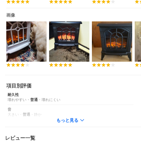
画像
項目別評価
耐久性
壊れやすい
・
普通
・
壊れにくい
音
大きい
・
普通
・
静か
もっと見る
レビュー一覧