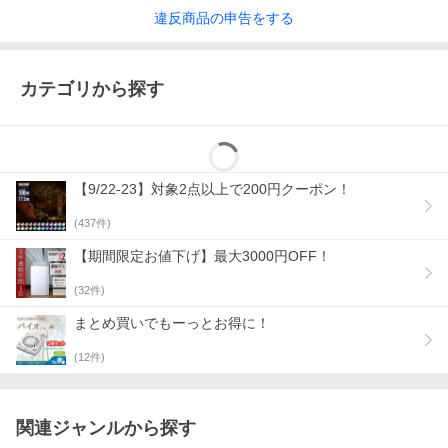
違反
商品の
申告をする
カテゴリから探す
【9/22-23】対象2点以上で200円クーポン！
(
437
件)
【期間限定お値下げ】最大3000円OFF！
(
32
件)
まとめ買いでもーっとお得に！
(
12
件)
関連ジャンルから探す