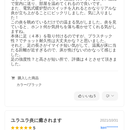
【商品詳細】
で室内に送り、部屋を温めてくれるので良いです。

サイズ(約)：36.5×23.5×42cm
また、電気式暖炉型のスイッチを入れるとかなりリアルな
重量(約)：4.3kg
炎が立ち上がることにビックリしました。気に入りまし
適応畳数：約3〜9畳
た！

電源：AC100V 50/60Hz
この炎を眺めているだけでの温まる気がしました。炎を見
コード長：約1.5m
ていると、ホント何か気持ちを落ち着かせてくれる気がし
消費電力：弱/600W 強/1200W
ますね。

安全装置：過昇防止機能、転倒時自動電源OFF機能
本体に足（４本）を取り付けるのですが、プラスチック
セット内容：本体、脚部×4、ネジ×12、取扱説明書（保証書）
性？でチョット耐久性は大丈夫かな？と思いました。

それと、足の長さがイマイチ短い気がして、温風が床に当
たる距離が近すぎるので、床が焦げないのかなって感じま
した。

足の強度性？と高さが短い所で、評価は 4 とさせて頂きま
した。
購入した商品
カラー/ブラック
いいね
5
ユラユラ炎に癒されます
2021/10/31
5
ken********