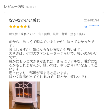
レビュー内容
（口コミ）
なかなかいい感じ
2024/11/24
5
tam********
耐久性
：
壊れにくい
、
音
：
普通
、
風量
：
普通
、
効き
：
良い
視聴ページへ(外部サイト)
前から、欲しくて悩んでいましたが、買ってよかったで
す。

音はしますが、気にならない程度かと思います。

大きさは、小型のファンヒーターぐらいで、軽いのがいい
です。

確かにもっと大きさがあれば、さらにリアルな、暖炉にな
るかもしれませんが、軽いのは、やっぱりいいなぁって思
います。

思ったより、部屋が温まると思います。

はやく温風が出てくれるので、朝とか、嬉しいです。