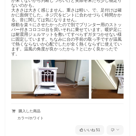
が来てないから判断しづらいけど実際冬来たら少し物足り
ないのかも。

大きさは大きく感じません。重さは軽い。で、足付けは確
かに面倒でした。ネジ穴をピントに合わせづらく時間かか
る。音に関しては気になりません。

移動を楽々にさせたかったので別でプリンター用のストッ
パー付きコロコロ台を買いそれに乗せています。暖炉足に
は耐震用ジェルマットを敷いてすべらずガタつかせない様
に固定しています。ちなみに台の手前の取っ手ですが温風
で熱くならないか心配でしたが全く熱くならずに使えてい
ます。温風の角度が良かったから？とにかく良かったで
す。
購入した商品
カラー/ホワイト
いいね
51