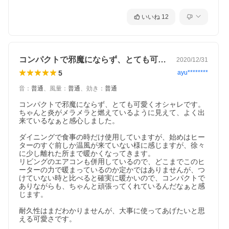
いいね
12
コンパクトで邪魔にならず、とても可愛く…
2020/12/31
5
ayu********
音
：
普通
、
風量
：
普通
、
効き
：
普通
コンパクトで邪魔にならず、とても可愛くオシャレです。

ちゃんと炎がメラメラと燃えているように見えて、よく出
来ているなぁと感心しました。

ダイニングで食事の時だけ使用していますが、始めはヒー
ターのすぐ前しか温風が来ていない様に感じますが、徐々
に少し離れた所まで暖かくなってきます。

リビングのエアコンも併用しているので、どこまでこのヒ
ーターの力で暖まっているのか定かではありませんが、つ
けていない時と比べると確実に暖かいので、コンパクトで
ありながらも、ちゃんと頑張ってくれているんだなぁと感
じます。

耐久性はまだわかりませんが、大事に使ってあげたいと思
える可愛さです。