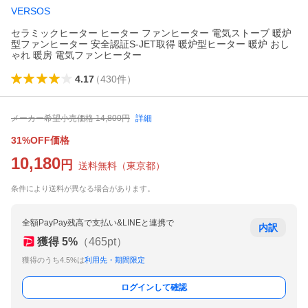
VERSOS
セラミックヒーター ヒーター ファンヒーター 電気ストーブ 暖炉
型ファンヒーター 安全認証S-JET取得 暖炉型ヒーター 暖炉 おし
ゃれ 暖房 電気ファンヒーター
4.17
（
430
件
）
メーカー希望小売価格
14,800
円
詳細
31%OFF価格
10,180
円
送料無料
（
東京都
）
条件により送料が異なる場合があります。
全額PayPay残高で支払い&LINEと連携で
内訳
獲得
5
%
（
465
pt）
獲得のうち4.5%は
利用先・期間限定
ログインして確認