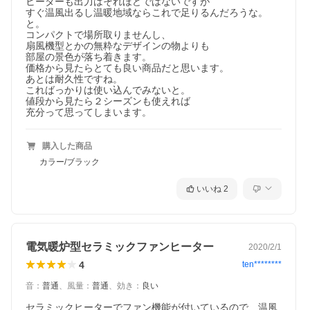
ヒーターも出力はそれほどではないですが

すぐ温風出るし温暖地域ならこれで足りるんだろうな。
と。

コンパクトで場所取りませんし、

扇風機型とかの無粋なデザインの物よりも

部屋の景色が落ち着きます。

価格から見たらとても良い商品だと思います。

暖炉型 セラミックファンヒーター
あとは耐久性ですね。

こればっかりは使い込んでみないと。

落ち着きのあるアンティークなデザインのインテリア暖房機器
値段から見たら２シーズンも使えれば

充分って思ってしまいます。
燃焼を行わないクリーンな暖房で空気を汚さず、
本物のようにゆらめく擬似炎が暖炉の雰囲気を演出します。
暖炉が必要ない時は照明のみで使うこともできます。
購入した商品
スイッチだけの簡単操作。
カラー/ブラック
強 1200W、弱 600Wの2段階で温度を調節できます。
本体下部にある電気ヒーターが、心地よい温風で足元から温めま
いいね
2
す。
コンパクトサイズで置き場所も様々。
安全装置も搭載しているので、転倒時・温度過上昇時に自動停止
するので安心です。
電気暖炉型セラミックファンヒーター
2020/2/1
ご自宅用としてだけじゃなく、美容室やネイルサロン等のお店の
4
ten********
インテリアとしても
充分に雰囲気を演出することができます。
音
：
普通
、
風量
：
普通
、
効き
：
良い
セラミックヒーターでファン機能が付いているので、温風