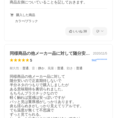
商品左側についていることを記しておきます。
購入した商品
カラー/ブラック
いいね
38
同様商品の他メーカー品に対して随分安い…
2020/11/5
5
suz********
耐久性
：
普通
、
音
：
静か
、
風量
：
普通
、
効き
：
普通
同様商品の他メーカー品に対して

随分安いので正直期待しないで

半分ネタのつもりで購入しましたが

ある意味期待を裏切られました。

もちろんプラスチックなので

軽く触れば質感は安っぽいですが

パッと見は重厚感がしっかりあります。

炎も揺らめきがしっかり見えてリアルです。

でも温度が無くて不思議で

ずっと見てられる。
