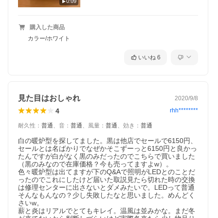
0:09
購入した商品
カラー/ホワイト
いいね
6
見た目はおしゃれ
2020/9/8
4
rhh********
耐久性
：
普通
、
音
：
普通
、
風量
：
普通
、
効き
：
普通
白の暖炉型を探してました。黒は他店でセールで6150円、
セールとは名ばかりでなぜかそこずーっと6150円と良かっ
たんですが白がなく黒のみだったのでこちらで買いました
（黒のみなので在庫価格？今も売ってますよw）。

色々暖炉型は出てますが下のQ&Aで照明がLEDとのことだ
ったのでこれにしたけど届いた取説見たら切れた時の交換
は修理センターに出さないとダメみたいで。LEDって普通
そんなもんなの？少し失敗したなと思いました。めんどく
さいw。

薪と炎はリアルでとてもキレイ。温風は並みかな。まだ冬