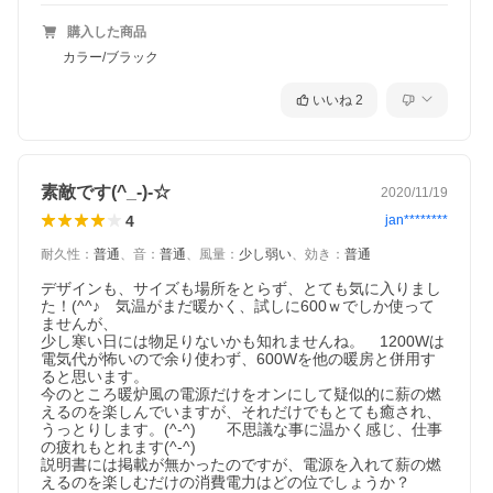
購入した商品
カラー/ブラック
いいね
2
素敵です(^_-)-☆
2020/11/19
4
jan********
耐久性
：
普通
、
音
：
普通
、
風量
：
少し弱い
、
効き
：
普通
デザインも、サイズも場所をとらず、とても気に入りまし
た！(^^♪　気温がまだ暖かく、試しに600ｗでしか使って
ませんが、

少し寒い日には物足りないかも知れませんね。　1200Wは
電気代が怖いので余り使わず、600Wを他の暖房と併用す
ると思います。

今のところ暖炉風の電源だけをオンにして疑似的に薪の燃
えるのを楽しんでいますが、それだけでもとても癒され、
うっとりします。(^-^)　　不思議な事に温かく感じ、仕事
の疲れもとれます(^-^)

説明書には掲載が無かったのですが、電源を入れて薪の燃
えるのを楽しむだけの消費電力はどの位でしょうか？