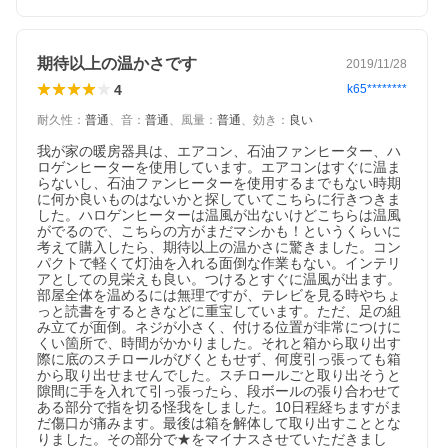
期待以上の温かさです
2019/11/28
4
k65********
耐久性
：
普通
、
音
：
普通
、
風量
：
普通
、
効き
：
良い
我が家の暖房器具は、エアコン、石油ファンヒーター、ハ
ロゲンヒーターを使用しています。エアコンはすぐに温ま
らないし、石油ファンヒーターを使用するまでもない時期
に何か良いものはないかと探していてこちらに行きつきま
した。ハロゲンヒーターは温風が出ないけどこちらは温風
がでるので、こちらの方がまだマシかも！というくらいに
考えて購入したら、期待以上の温かさに驚きました。コン
パクトで軽くて灯油を入れる面倒な作業もない。インテリ
アとしての見栄えも良い。つけるとすぐに温風が出ます。
部屋全体を温めるには無理ですが、テレビを見る時やちょ
っと読書をするときなどに重宝しています。ただ、足の組
み立てが面倒。ネジが小さく、付ける位置が非常につけに
くい箇所で、時間がかかりました。それと箱から取り出す
際に底のスチロールがびくともせず、何度引っ張っても箱
から取り出せませんでした。スチロールごと取り出そうと
隙間に手を入れて引っ張ったら、段ボールの張り合わせて
ある部分で指を切る怪我をしました。10日程経ちますがま
だ傷口が痛みます。最後は箱を解体して取り出すこととな
りました。その部分で★をマイナスさせていただきまし