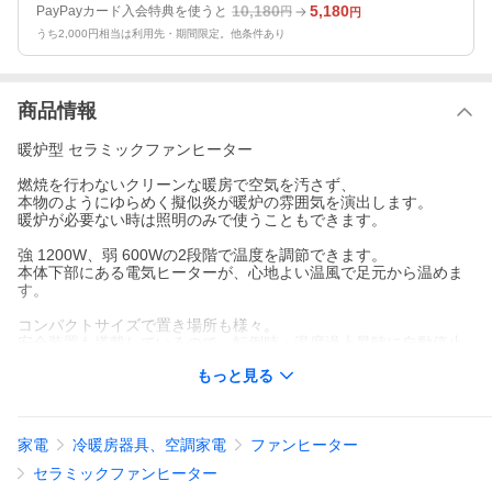
10,180
5,180
PayPayカード入会特典を使うと
円
円
うち2,000円相当は利用先・期間限定。他条件あり
商品情報
暖炉型 セラミックファンヒーター
燃焼を行わないクリーンな暖房で空気を汚さず、
本物のようにゆらめく擬似炎が暖炉の雰囲気を演出します。
暖炉が必要ない時は照明のみで使うこともできます。
強 1200W、弱 600Wの2段階で温度を調節できます。
本体下部にある電気ヒーターが、心地よい温風で足元から温めま
す。
コンパクトサイズで置き場所も様々。
安全装置も搭載しているので、転倒時・温度過上昇時に自動停止
するので安心です。
もっと見る
サイズ(約)：36.5×23.5×42cm
重量(約)：4.3kg
適応畳数：約3〜9畳
家電
冷暖房器具、空調家電
ファンヒーター
電源：AC100V 50/60Hz
コード長：約1.5m
セラミックファンヒーター
消費電力：弱/600W 強/1200W