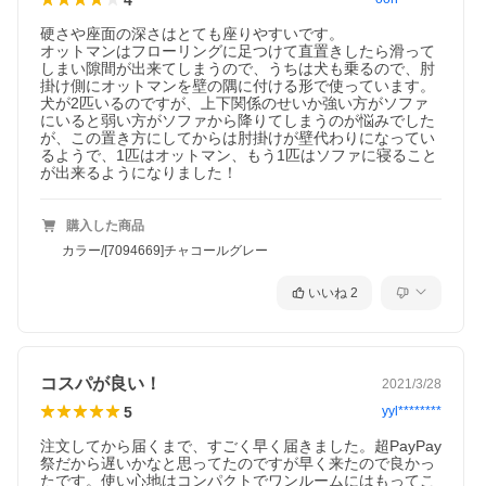
硬さや座面の深さはとても座りやすいです。

オットマンはフローリングに足つけて直置きしたら滑って
しまい隙間が出来てしまうので、うちは犬も乗るので、肘
掛け側にオットマンを壁の隅に付ける形で使っています。
犬が2匹いるのですが、上下関係のせいか強い方がソファ
にいると弱い方がソファから降りてしまうのが悩みでした
が、この置き方にしてからは肘掛けが壁代わりになってい
るようで、1匹はオットマン、もう1匹はソファに寝ること
が出来るようになりました！
購入した商品
カラー/[7094669]チャコールグレー
いいね
2
コスパが良い！
2021/3/28
5
yyl********
注文してから届くまで、すごく早く届きました。超PayPay
祭だから遅いかなと思ってたのですが早く来たので良かっ
たです。使い心地はコンパクトでワンルームにはもってこ