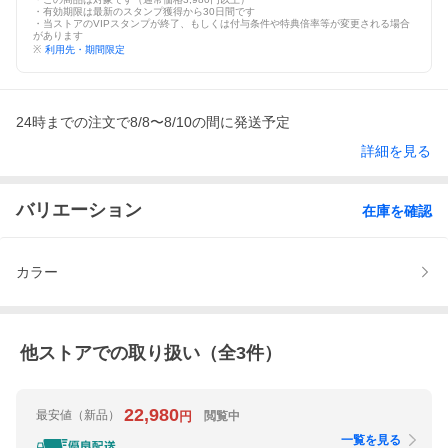
・有効期限は最新のスタンプ獲得から30日間です
・当ストアのVIPスタンプが終了、もしくは付与条件や特典倍率等が変更される場合
があります
※
利用先・期間限定
24時までの注文で8/8〜8/10の間に発送予定
詳細を見る
バリエーション
在庫を確認
カラー
他ストアでの取り扱い（全
3
件）
22,980
最安値
（新品）
閲覧中
円
一覧を見る