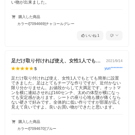
い物が出来ました。
購入した商品
カラー/[7094669]チャコールグレー
いいね
1
足だけ取り付ければ使え、女性1人でもと…
2021/9/14
5
yun********
足だけ取り付ければ使え、女性1人でもとても簡単に設置
できました。足はとてもチープな作りですが、近付かない
限り分かりません。お値段からして大満足です。オットマ
ンを横に連結させれば160センチ、太めの体型が横になっ
ても安定感があります。シートの座り心地も腰が痛くなら
ない硬さで好みです。全体的に低い作りですが部屋が広く
見えて良いですよ。良いお買い物ができたと思います。
購入した商品
カラー/[7094670]ブルー