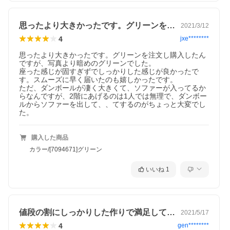
思ったより大きかったです。グリーンを注…
2021/3/12
4
jxe********
思ったより大きかったです。グリーンを注文し購入したん
ですが、写真より暗めのグリーンでした。

座った感じが固すぎずでしっかりした感じが良かったで
す。スムーズに早く届いたのも嬉しかったです。

ただ、ダンボールが凄く大きくて、ソファーが入ってるか
らなんですが、2階にあげるのは1人では無理で、ダンボー
ルからソファーを出して、、てするのがちょっと大変でし
た。
購入した商品
カラー/[7094671]グリーン
いいね
1
値段の割にしっかりした作りで満足してま…
2021/5/17
4
gen********