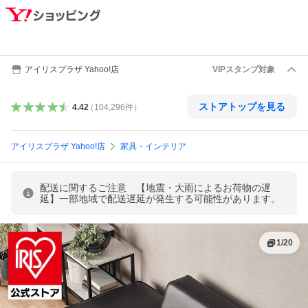
アイリスプラザ Yahoo!店
VIPスタンプ対象
ストアトップを見る
4.42
（
104,296
件
）
アイリスプラザ Yahoo!店
家具・インテリア
配送に関するご注意 【地震・大雨によるお荷物の遅
延】一部地域で配送遅延が発生する可能性があります。
1
/
20