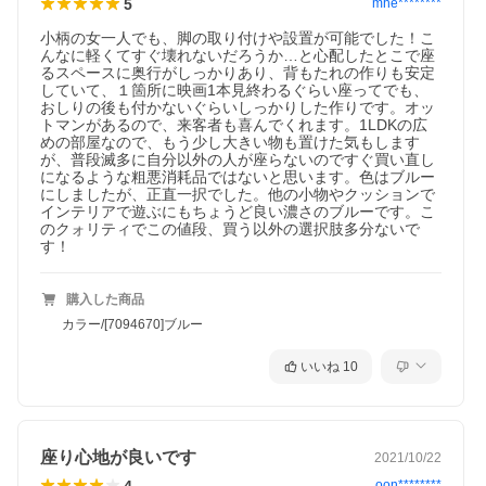
5
mhe********
小柄の女一人でも、脚の取り付けや設置が可能でした！こ
んなに軽くてすぐ壊れないだろうか…と心配したとこで座
るスペースに奥行がしっかりあり、背もたれの作りも安定
していて、１箇所に映画1本見終わるぐらい座ってでも、
おしりの後も付かないぐらいしっかりした作りです。オッ
トマンがあるので、来客者も喜んでくれます。1LDKの広
めの部屋なので、もう少し大きい物も置けた気もします
が、普段滅多に自分以外の人が座らないのですぐ買い直し
になるような粗悪消耗品ではないと思います。色はブルー
にしましたが、正直一択でした。他の小物やクッションで
インテリアで遊ぶにもちょうど良い濃さのブルーです。こ
のクォリティでこの値段、買う以外の選択肢多分ないで
す！
購入した商品
カラー/[7094670]ブルー
いいね
10
座り心地が良いです
2021/10/22
4
oon********