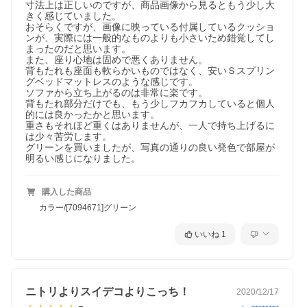
寸法上は正しいのですが、商品画像から見るともう少し大
きく感じていました。

おそらくですが、画像に映っている付属しているクッショ
ンが、実際には一般的なものよりも小さいため錯覚してし
まったのだと思います。

また、座り心地は固めで悪くありません。

背もたれも座面も軟らかいものではなく、安いＳスプリン
グベッドマットレスのような感じです。

ソファから立ち上がるのは非常に楽です。

背もたれ部分だけでも、もう少しフカフカしていると個人
的には良かったかと思います。

重さもそれほど重くはありませんが、一人で持ち上げるに
は少々苦労します。

グリーンを買いましたが、写真の通りの良い発色で部屋が
明るい感じになりました。
購入した商品
カラー/[7094671]グリーン
いいね
1
ニトリよりスイデコよりこっち！
2020/12/17