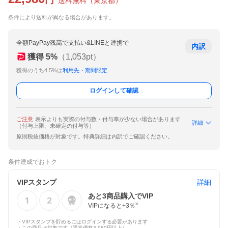
円
送料無料
（
東京都
）
条件により送料が異なる場合があります。
全額PayPay残高で支払い&LINEと連携で
内訳
獲得
5
%
（
1,053
pt）
獲得のうち4.5%は
利用先・期間限定
ログインして確認
ご注意
表示よりも実際の付与数・付与率が少ない場合があります
詳細
（付与上限、未確定の付与等）
原則税抜価格が対象です。特典詳細は内訳でご確認ください。
条件達成でおトク
VIPスタンプ
詳細
あと
3
商品購入でVIP
VIPになると+
3
％
※
・VIPスタンプを貯めるにはログインする必要があります
・この商品は対象です（通常価格3,980円以上）