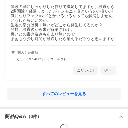
値段の割にしっかりした作りで満足してますが、設置から
2週間近く経過しましたがアンモニア臭というのか臭いが
気になりファブ○⚪︎ズとかいろいろやっても解消しません。

どうしたらいいのか。

生地の部分は臭く無いがどこから発生してるのか？

開封、設置後から未だ解消されず。

臭いとの書き込みもあまり無いので

まぁもう少し時間が経過したら消えるだろうと思いますが
購入した商品
カラー/[7094669]チャコールグレー
いいね
1
すべてのレビューを見る
商品Q&A
（
0
件）