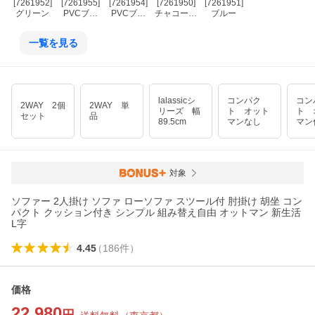
[7261952]
[7261955]
[7261954]
[7261950]
[7261951]
グリーン
PVCブラ
PVCブラ
チャコール
ブルー
ウン
ック
グレー
一覧を見る
lalassicシ
コンパク
コン
2WAY 2個
2WAY 単
リーズ 幅
ト オット
ト 
セット
品
89.5cm
マンなし
マン
対象
ソファー 2人掛け ソファ ローソファ スツール付 肘掛け 胡坐 コン
パクト クッション付き シンプル 組み替え自由 オットマン 新生活
L字
4.45
（
186
件
）
価格
22,980