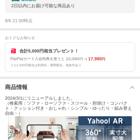
2日以内にお届け可能な商品あり
8/6 21:00
時点
おトクなお知らせ
合計5,000円相当プレゼント！
22,980
17,980
PayPayカード入会特典を使うと
円
円
うち2,000円相当は利用先・期間限定。他条件あり
商品情報
2024/3/1にリニューアルしました。
（検索用：ソファ・ローソファ・スツール・肘掛け・コンパク
ト・クッション付き・おしゃれ・シンプル・ゆったり・組み替え
自由・）