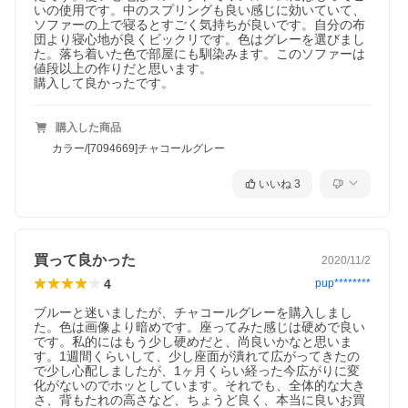
いの使用です。中のスプリングも良い感じに効いていて、
ソファーの上で寝るとすごく気持ちが良いです。自分の布
団より寝心地が良くビックリです。色はグレーを選びまし
た。落ち着いた色で部屋にも馴染みます。このソファーは
値段以上の作りだと思います。

購入して良かったです。
購入した商品
カラー/[7094669]チャコールグレー
いいね
3
買って良かった
2020/11/2
4
pup********
ブルーと迷いましたが、チャコールグレーを購入しまし
た。色は画像より暗めです。座ってみた感じは硬めで良い
です。私的にはもう少し硬めだと、尚良いかなと思いま
す。1週間くらいして、少し座面が潰れて広がってきたの
で少し心配しましたが、1ヶ月くらい経った今広がりに変
化がないのでホッとしています。それでも、全体的な大き
さ、背もたれの高さなど、ちょうど良く、本当に良いお買