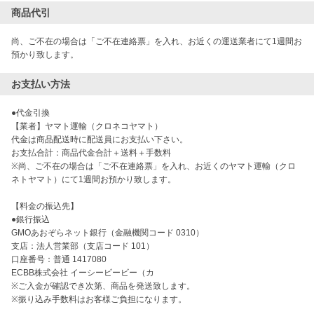
商品代引
尚、ご不在の場合は「ご不在連絡票」を入れ、お近くの運送業者にて1週間お
預かり致します。
お支払い方法
●代金引換

【業者】ヤマト運輸（クロネコヤマト）

代金は商品配送時に配送員にお支払い下さい。

お支払合計：商品代金合計＋送料＋手数料

※尚、ご不在の場合は「ご不在連絡票」を入れ、お近くのヤマト運輸（クロ
ネトヤマト）にて1週間お預かり致します。

【料金の振込先】

●銀行振込

GMOあおぞらネット銀行（金融機関コード 0310）

支店：法人営業部（支店コード 101）

口座番号：普通 1417080

ECBB株式会社 イーシービービー（カ

※ご入金が確認でき次第、商品を発送致します。

※振り込み手数料はお客様ご負担になります。
