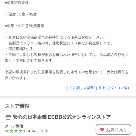
●使用環境条件

・温度：0度～35度

●使用上の注意/免責事項

・直射日光や高温高湿での長時間による使用はお控え下さい。

・当製品はシリコン製の為、使用状況により伸びが発生致します。

・保証期間3ヶ月。

・欠陥品に対しお客様が損害を被られた場合においては、商品購入金額を上
限として対応させて頂きます。

上記の環境条件また注意事項を逸脱した条件での使用おいて、弊社は責任を
負いかねます。
さらに詳しい説明を見る（パソコン版）
ストア情報
安心の日本企業 ECBB公式オンラインストア
ストア評価
お気に入り
4.34
（
120
件
）