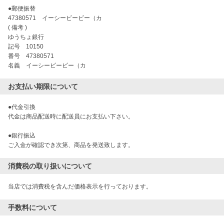
●郵便振替 

47380571　イーシービービー（カ

( 備考 )

ゆうちょ銀行

記号　10150

番号　47380571

名義　イーシービービー（カ
お支払い期限について
●代金引換

代金は商品配送時に配送員にお支払い下さい。

●銀行振込

ご入金が確認でき次第、商品を発送致します。
消費税の取り扱いについて
当店では消費税を含んだ価格表示を行っております。
手数料について