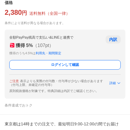
価格
2,380
円
送料無料
（
全国一律
）
条件により送料が異なる場合があります。
全額PayPay残高で支払い&LINEと連携で
内訳
獲得
5
%
（
107
pt）
獲得のうち4.5%は
利用先・期間限定
ログインして確認
ご注意
表示よりも実際の付与数・付与率が少ない場合があります
詳細
（付与上限、未確定の付与等）
原則税抜価格が対象です。特典詳細は内訳でご確認ください。
条件達成でおトク
東京都は14時までの注文で、最短明日9:00-12:00の間でお届け