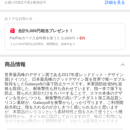
詳細を見る
お届け日指定可
置き配指定可
おトクなお知らせ
合計5,000円相当プレゼント！
2,380
0
PayPayカード入会特典を使うと
円
円
うち2,000円相当は利用先・期間限定。他条件あり
商品情報
世界最高峰のデザイン賞である2017年度レッドドット・デザイン
賞(ドイツ)と、日本最高峰のグッドデザイン賞を世界で唯一ダブル
取得をしたGalaxys8の落下防止ケースです。米軍国防総省MIL規
格も取得した、耐衝撃性も持ち合わせています。指一本で落下を
防止。限られた部分だけをカバーすることで、スマホ本体のデザ
インを生かしつつも、耐衝撃性の高いアンチダスト加工高品質シ
リコン素材が、Galaxys8を衝撃からしっかり守ります。ご利用開
始当初は、指を入れるのが少しきつく感じられるかと思います
が、本製品のシリコンという素材特性と指を入れて使うという機
能特性から、タイトめに設計しておりますので、毎日ご利用にな
るのであれば数日〜１週間程度で、それらは最適化されてきま
す。ご了承ください。（※パッケージではiPhone用と記載されて