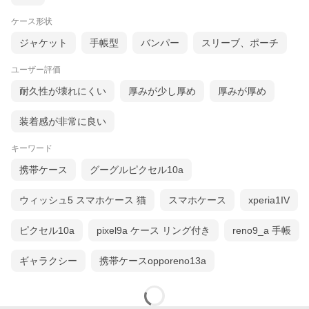
ケース形状
ジャケット
手帳型
バンパー
スリーブ、ポーチ
ユーザー評価
耐久性が壊れにくい
厚みが少し厚め
厚みが厚め
装着感が非常に良い
キーワード
携帯ケース
グーグルピクセル10a
ウィッシュ5 スマホケース 猫
スマホケース
xperia1IV
ピクセル10a
pixel9a ケース リング付き
reno9_a 手帳
ギャラクシー
携帯ケースopporeno13a