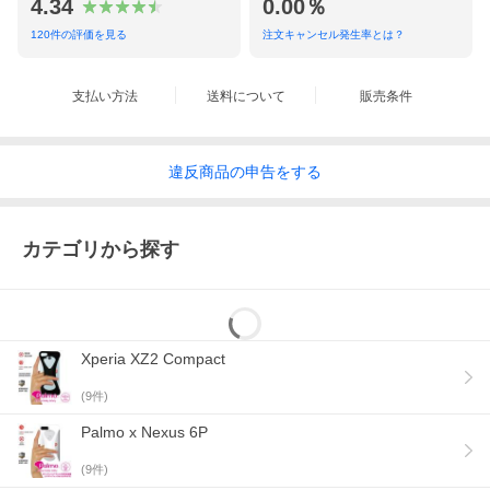
4.34
0.00％
120
件の評価を見る
注文キャンセル発生率とは？
支払い方法
送料について
販売条件
違反
商品の
申告をする
カテゴリから探す
Xperia XZ2 Compact
(
9
件)
Palmo x Nexus 6P
(
9
件)