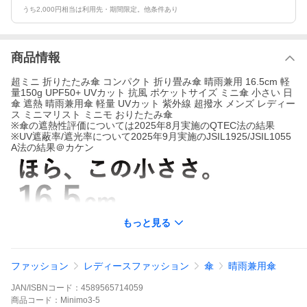
うち2,000円相当は利用先・期間限定。他条件あり
商品情報
超ミニ 折りたたみ傘 コンパクト 折り畳み傘 晴雨兼用 16.5cm 軽
量150g UPF50+ UVカット 抗風 ポケットサイズ ミニ傘 小さい 日
傘 遮熱 晴雨兼用傘 軽量 UVカット 紫外線 超撥水 メンズ レディー
ス ミニマリスト ミニモ おりたたみ傘
※傘の遮熱性評価については2025年8月実施のQTEC法の結果
※UV遮蔽率/遮光率について2025年9月実施のJSIL1925/JSIL1055
A法の結果＠カケン
もっと見る
ファッション
レディースファッション
傘
晴雨兼用傘
JAN/ISBNコード：
4589565714059
商品
コード：
Minimo3-5