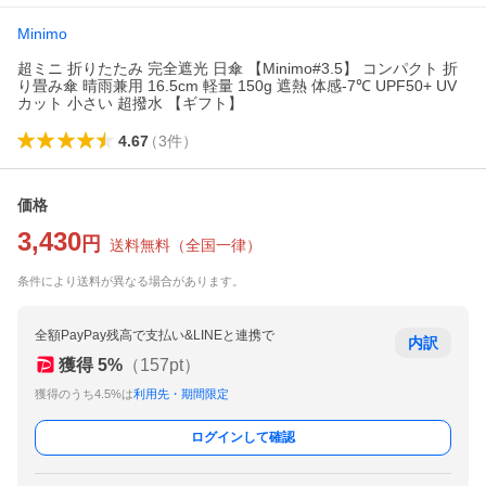
Minimo
超ミニ 折りたたみ 完全遮光 日傘 【Minimo#3.5】 コンパクト 折
り畳み傘 晴雨兼用 16.5cm 軽量 150g 遮熱 体感-7℃ UPF50+ UV
カット 小さい 超撥水 【ギフト】
4.67
（
3
件
）
価格
3,430
円
送料無料
（
全国一律
）
条件により送料が異なる場合があります。
全額PayPay残高で支払い&LINEと連携で
内訳
獲得
5
%
（
157
pt）
獲得のうち4.5%は
利用先・期間限定
ログインして確認