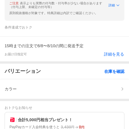
ご注意
表示よりも実際の付与数・付与率が少ない場合があります
詳細
（付与上限、未確定の付与等）
原則税抜価格が対象です。特典詳細は内訳でご確認ください。
条件達成でおトク
15時までの注文で8/8〜8/10の間に発送予定
詳細を見る
お届け日指定可
バリエーション
在庫を確認
カラー
おトクなお知らせ
合計5,000円相当プレゼント！
3,430
0
PayPayカード入会特典を使うと
円
円