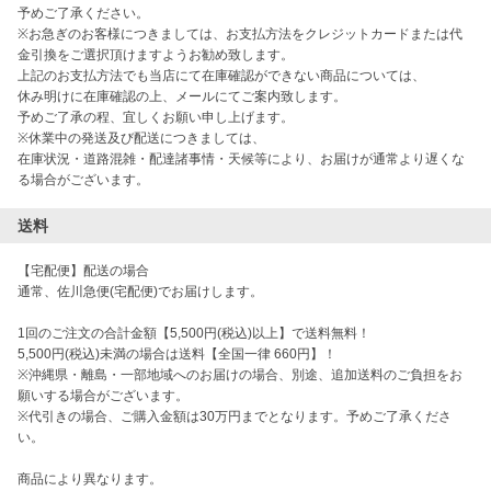
予めご了承ください。

※お急ぎのお客様につきましては、お支払方法をクレジットカードまたは代
金引換をご選択頂けますようお勧め致します。

上記のお支払方法でも当店にて在庫確認ができない商品については、

休み明けに在庫確認の上、メールにてご案内致します。

予めご了承の程、宜しくお願い申し上げます。

※休業中の発送及び配送につきましては、

在庫状況・道路混雑・配達諸事情・天候等により、お届けが通常より遅くな
送料
【宅配便】配送の場合

通常、佐川急便(宅配便)でお届けします。

1回のご注文の合計金額【5,500円(税込)以上】で送料無料！

5,500円(税込)未満の場合は送料【全国一律 660円】！

※沖縄県・離島・一部地域へのお届けの場合、別途、追加送料のご負担をお
願いする場合がございます。

※代引きの場合、ご購入金額は30万円までとなります。予めご了承くださ
い。

商品により異なります。
