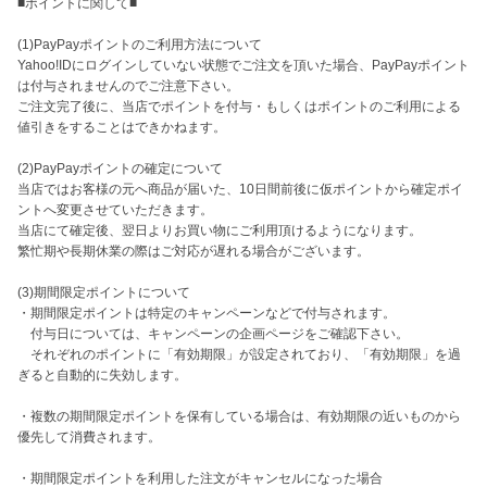
■ポイントに関して■

(1)PayPayポイントのご利用方法について

Yahoo!IDにログインしていない状態でご注文を頂いた場合、PayPayポイント
は付与されませんのでご注意下さい。

ご注文完了後に、当店でポイントを付与・もしくはポイントのご利用による
値引きをすることはできかねます。

(2)PayPayポイントの確定について

当店ではお客様の元へ商品が届いた、10日間前後に仮ポイントから確定ポイ
ントへ変更させていただきます。

当店にて確定後、翌日よりお買い物にご利用頂けるようになります。

繁忙期や長期休業の際はご対応が遅れる場合がございます。

(3)期間限定ポイントについて

・期間限定ポイントは特定のキャンペーンなどで付与されます。

　付与日については、キャンペーンの企画ページをご確認下さい。

　それぞれのポイントに「有効期限」が設定されており、「有効期限」を過
ぎると自動的に失効します。

・複数の期間限定ポイントを保有している場合は、有効期限の近いものから
優先して消費されます。

・期間限定ポイントを利用した注文がキャンセルになった場合
