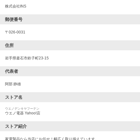
株式会社INS
郵便番号
〒
026-0031
住所
岩手県釜石市鈴子町23-15
代表者
阿部 静雄
ストア名
ウエノデンキヤフーテン
ウエノ電器 Yahoo!店
ストア紹介
家電製品なら当店にお任せ！幅広く取り揃えています。