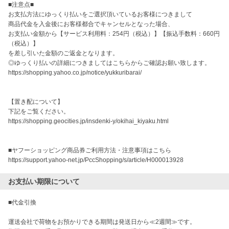
■注意点■

お支払方法にゆっくり払いをご選択頂いているお客様につきまして

商品代金を入金後にお客様都合でキャンセルとなった場合、

お支払い金額から【サービス利用料：254円（税込）】【振込手数料：660円
（税込）】

を差し引いた金額のご返金となります。

◎ゆっくり払いの詳細につきましてはこちらからご確認お願い致します。

https://shopping.yahoo.co.jp/notice/yukkuribarai/

【置き配について】

下記をご覧ください。

https://shopping.geocities.jp/insdenki-y/okihai_kiyaku.html

■ヤフーショッピング商品券ご利用方法・注意事項はこちら

https://support.yahoo-net.jp/PccShopping/s/article/H000013928
お支払い期限について
■代金引換

運送会社で荷物をお預かりできる期間は発送日から≪2週間≫です。
