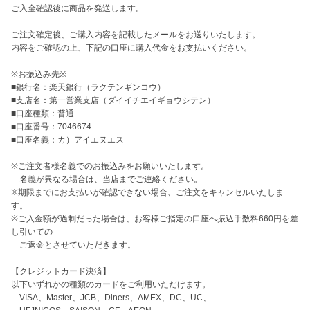
ご入金確認後に商品を発送します。

ご注文確定後、ご購入内容を記載したメールをお送りいたします。

内容をご確認の上、下記の口座に購入代金をお支払いください。

※お振込み先※

■銀行名：楽天銀行（ラクテンギンコウ）

■支店名：第一営業支店（ダイイチエイギョウシテン）

■口座種類：普通

■口座番号：7046674

■口座名義：カ）アイエヌエス 

※ご注文者様名義でのお振込みをお願いいたします。

　名義が異なる場合は、当店までご連絡ください。

※期限までにお支払いが確認できない場合、ご注文をキャンセルいたしま
す。

※ご入金額が過剰だった場合は、お客様ご指定の口座へ振込手数料660円を差
し引いての

　ご返金とさせていただきます。

【クレジットカード決済】

以下いずれかの種類のカードをご利用いただけます。

　VISA、Master、JCB、Diners、AMEX、DC、UC、
