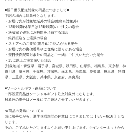
■翌日優良配送対象の商品につきまして■

下記の場合は対象外となります。

・お届け先が対象地域外の場合(離島も対象外)

・13時以降(休業日は12時以降)のご注文の場合

・決済完了確認にお時間を頂戴する場合

・銀行振込をご選択の場合

・ストアへのご要望(備考)にご記入がある場合

・お届け先の郵便番号やご住所に誤りがある場合

・翌日優良配送対象外の商品とご一緒にご注文いただいた場合

・15点以上ご注文頂いた場合

(対象地域：青森県、岩手県、宮城県、秋田県、山形県、福島県、東京都、神
奈川県、埼玉県、千葉県、茨城県、栃木県、群馬県、愛知県、岐阜県、静岡
県、三重県、大阪府、兵庫県、京都府、奈良県)

■ソーシャルギフト商品について

一部設置商品はソーシャルギフト注文対象外になります。

対象外の場合はメールにてご連絡させていただきます。

≪商品の発送について≫

誠に勝手ながら、夏季休暇期間の休業日につきましては【 8/8～8/16 】とな
ります。

予め、ご了承いただけますようお願い申し上げます。※インターネットから