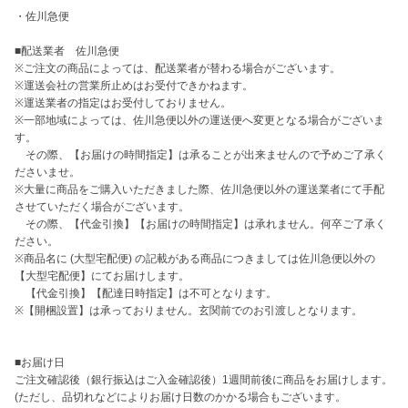
・佐川急便 

■配送業者　佐川急便

※ご注文の商品によっては、配送業者が替わる場合がございます。

※運送会社の営業所止めはお受付できかねます。

※運送業者の指定はお受付しておりません。

※一部地域によっては、佐川急便以外の運送便へ変更となる場合がございま
す。

　その際、【お届けの時間指定】は承ることが出来ませんので予めご了承く
ださいませ。

※大量に商品をご購入いただきました際、佐川急便以外の運送業者にて手配
させていただく場合がございます。

　その際、【代金引換】【お届けの時間指定】は承れません。何卒ご了承く
ださい。

※商品名に (大型宅配便) の記載がある商品につきましては佐川急便以外の 
【大型宅配便】にてお届けします。

　【代金引換】【配達日時指定】は不可となります。

※【開梱設置】は承っておりません。玄関前でのお引渡しとなります。

■お届け日 

ご注文確認後（銀行振込はご入金確認後）1週間前後に商品をお届けします。

(ただし、品切れなどによりお届け日数のかかる場合もございます。
