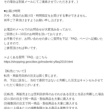
その場合は別途メールにてご連絡させていただきます。)

■お届け時間 

只今、商品のお届け日・時間指定をお受けする事ができません。

何卒ご了承頂けますようお願い申し上げます。

お電話やメールでのお問合せが大変混み合っており、

ご回答に3～10日のお時間を頂いております。

お手数ですが、お問い合わせの多いご質問を下記「FAQ」ページへ記載いた
しますので、

ご参照頂ければ幸いです。

≫よくある質問「FAQ」はこちら

https://shopping.geocities.jp/insdenki-y/faq2019.html

【転売について】

転売・再販売目的の注文は固く禁じます。

尚、下記に該当し、当社で適切ではないと判断した注文はキャンセルさせて
いただく場合がございます。

(1)転売、再販売または営利目的等のおそれがある注文と当店が判断した場合

(2)１回の注文で同一商品・類似商品を大量に購入する

(3)複数回の注文で同一商品・類似商品を大量に購入する

(4)お一人様あたりの個数制限がある商品を複数注文する
