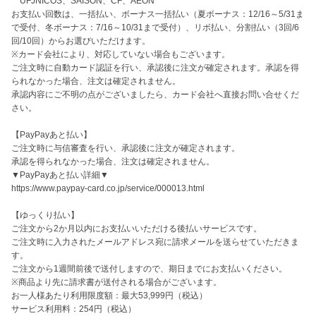
　UFJNICOS、SAISON、CF、AEON

お支払い回数は、一括払い、ボーナス一括払い（夏ボーナス：12/16～5/31ま
で受付、冬ボーナス：7/16～10/31まで受付）、リボ払い、分割払い（3回/6
回/10回）からお選びいただけます。

※カード会社により、対応していない場合もございます。

ご注文時に自動カード認証を行い、承認後に注文が確定されます。承認を得
られなかった場合、注文は確定されません。

承認内容にご不明の点がございましたら、カード会社へ直接お問い合せくだ
さい。

【PayPayあと払い】

ご注文時に与信審査を行い、承認後に注文が確定されます。

承認を得られなかった場合、注文は確定されません。

▼PayPayあと払い詳細▼

https://www.paypay-card.co.jp/service/000013.html

【ゆっくり払い】

ご注文から2か月以内にお支払いいただける後払いサービスです。

ご注文時に入力されたメールアドレス宛に請求メールを送らせていただきま
す。

ご注文から1週間前後で送付しますので、期日までにお支払いください。

※商品より先に請求書が送付される場合がございます。

お一人様あたり利用限度額：最大53,999円（税込）

サービス利用料：254円（税込）
