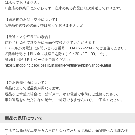
は承っておりません。

※当店の休業日にかかわらず、在庫のある商品は順次発送しております。

【発送後の返品・交換について】

※商品発送後の返品交換は承っておりません。※

【発送ミスや不良品の場合】

送料当社負担で速やかに商品を交換させていただきます。

Eメールかお電話（お問い合わせ番号：03-6627-2234）でご連絡ください。

※営業時間は【月～金（祝祭日を除く）9：30～17：00】です。

詳細は下記ＵＲＬページをご覧ください。

https://shopping.geocities.jp/insdenki-y/html/henpin-yahoo-b.html

【ご返送先住所について】

商品によって返品先が異なります。

返品をご希望の場合は、必ずメールかお電話で事前にご連絡ください。

事前連絡をいただけない場合、ご対応できませんので、ご了承ください。

商品の保証について
当店では商品が工場からの直送となっております為に、保証書への店舗の押