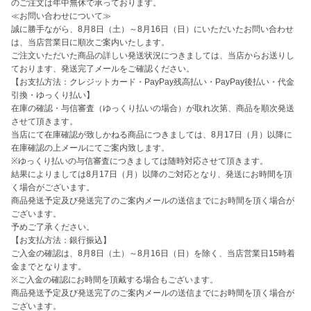
のご注文は年中無休で承っております。

≪お問い合わせについて≫

誠に勝手ながら、8月8日（土）～8月16日（日）にいただいたお問い合わせ
は、当店営業日に順次ご案内いたします。

ご注文いただいた商品の詳しい発送状況につきましては、当店からお送りし
ております、発送完了メールをご確認ください。

【お支払方法：クレジットカード・PayPay残高払い・PayPay後払い・代金
引換・ゆっくり払い】

在庫の確認・与信審査（ゆっくり払いの場合）が取れ次第、商品を順次発送
させて頂きます。

当店にて在庫確認が致しかねる商品につきましては、8月17日（月）以降に
在庫確認の上メールにてご案内致します。

※ゆっくり払いの与信審査につきましては随時対応させて頂きます。

結果によりましては8月17日（月）以降のご対応となり、発送にお時間を頂
く場合がございます。

商品発送予定及び発送完了のご案内メールの送信までにお時間を頂く場合が
ございます。

予めご了承ください。

【お支払方法：銀行振込】

ご入金の確認は、8月8日（土）～8月16日（日）を除く、当店営業日15時着
金までとなります。

※ご入金の確認にお時間を頂戴する場合もございます。

商品発送予定及び発送完了のご案内メールの送信までにお時間を頂く場合が
ございます。
