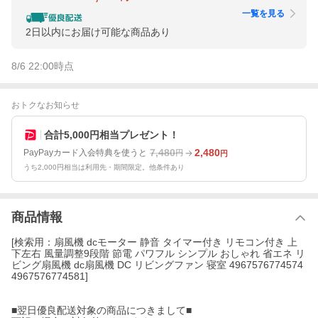
一覧を見る
2日以内にお届け可能な商品あり
8/6 22:00
時点
おトクなお知らせ
合計5,000円相当プレゼント！
7,480
2,480
PayPayカード入会特典を使うと
円
円
うち2,000円相当は利用先・期間限定。他条件あり
商品情報
[検索用：扇風機 dcモーター 静音 タイマー付き リモコン付き 上
下左右 風量調整9段階 節電 パワフル シンプル おしゃれ 省エネ リ
ビング扇風機 dc扇風機 DC リビングファン 寝室 4967576774574
4967576774581]
■翌日優良配送対象の商品につきまして■