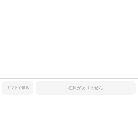
在庫がありません
ギフトで
贈る
商品レビュー
4.32
5
4
3
2
1
744
件