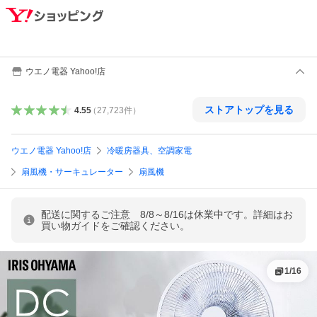
ウエノ電器 Yahoo!店
ストアトップを見る
4.55
（
27,723
件
）
ウエノ電器 Yahoo!店
冷暖房器具、空調家電
扇風機・サーキュレーター
扇風機
配送に関するご注意 8/8～8/16は休業中です。詳細はお
買い物ガイドをご確認ください。
1
/
16