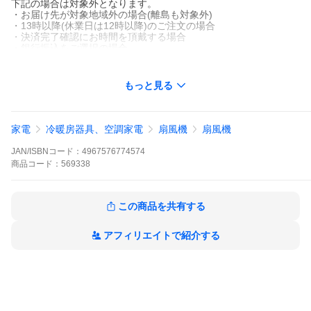
下記の場合は対象外となります。
・お届け先が対象地域外の場合(離島も対象外)
・13時以降(休業日は12時以降)のご注文の場合
・決済完了確認にお時間を頂戴する場合
・銀行振込をご選択の場合
・ストアへのご要望(備考)にご記入がある場合
・お届け先の郵便番号やご住所に誤りがある場合
・翌日優良配送対象外の商品とご一緒にご注文いただいた場合
もっと見る
・15点以上ご注文頂いた場合
家電
冷暖房器具、空調家電
扇風機
扇風機
JAN/ISBNコード：
4967576774574
商品
コード：
569338
この商品を共有する
アフィリエイトで紹介する