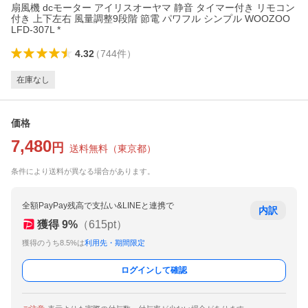
扇風機 dcモーター アイリスオーヤマ 静音 タイマー付き リモコン
付き 上下左右 風量調整9段階 節電 パワフル シンプル WOOZOO
LFD-307L *
4.32
（
744
件
）
在庫なし
価格
7,480
円
送料無料
（
東京都
）
条件により送料が異なる場合があります。
全額PayPay残高で支払い&LINEと連携で
内訳
獲得
9
%
（
615
pt）
獲得のうち8.5%は
利用先・期間限定
ログインして確認