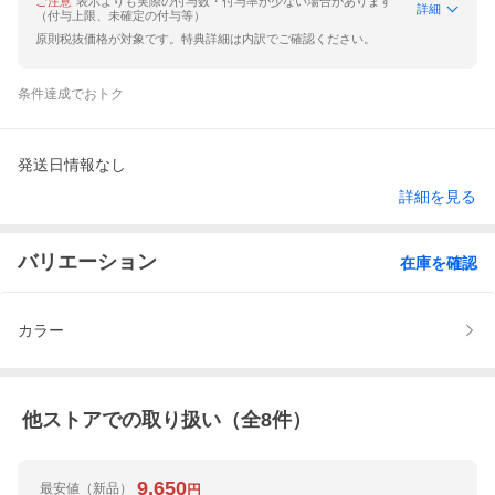
ご注意
表示よりも実際の付与数・付与率が少ない場合があります
詳細
（付与上限、未確定の付与等）
原則税抜価格が対象です。特典詳細は内訳でご確認ください。
条件達成でおトク
発送日情報なし
詳細を見る
バリエーション
在庫を確認
カラー
他ストアでの取り扱い（全
8
件）
9,650
最安値
（新品）
円