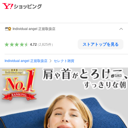
Individual angel 正規取扱店
ストアトップを見る
4.72
（
2,825
件
）
Individual angel 正規取扱店
セレクト雑貨
1
/
43