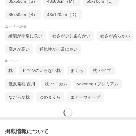
35x55cm（S）
43x63cm（M）
50x70cm（L）
35x50cm（S）
43x120cm（D）
ユーザー評価
縫製が非常に良い
硬さが少し柔らかい
硬さが柔らかい
高さが高い
通気性が非常に良い
キーワード
枕
ヒツジのいらない枕
まくら
枕 パイプ
低反発枕 西川
枕 ハニカム
yokonegu プレミアム
なだらか枕
ゆめまくら
エアーウイーブ
掲載情報について