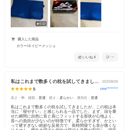
0:10
購入した商品
カラー/ネイビーメッシュ
いいね
4
私はこれまで数多くの枕を試してきました…
2025/8/26
5
cmx********
高さ
：
中
、
縫製
：
普通
、
硬さ
：
柔らかい
、
通気性
：
普通
私はこれまで数多くの枕を試してきましたが、この枕は本
当に「寝やすい」と感じられる一品でした。まず、頭を乗
せた瞬間に自然に首と肩にフィットする形状が心地よく、
首への負担が少ないのが特徴です。柔らかすぎず、かとい
って硬すぎない絶妙な反発力で、長時間寝ても首が痛くな