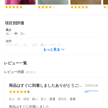
項目別評価
高さ
低い
・
中
・
高い
縫製
非常に悪い
・
悪い
・
普通
・
良い
・
非常に良い
もっと見る
レビュー一覧
レビュー内容
（口コミ）
商品はすぐに到着しましたありがとうござ…
2025/11/6
5
chi********
高さ
：
中
、
縫製
：
良い
、
硬さ
：
普通
、
通気性
：
普通
商品はすぐに到着しました
