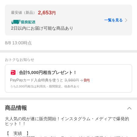
2,653
最安値
（新品）
円
一覧を見る
2日以内にお届け可能な商品あり
8/8 13:00
時点
おトクなお知らせ
合計5,000円相当プレゼント！
3,980
0
PayPayカード入会特典を使うと
円
円
うち2,000円相当は利用先・期間限定。他条件あり
商品情報
大人気の枕が遂に販売開始！インスタグラム・メディアで爆発的
ヒット！！
【 実績 】