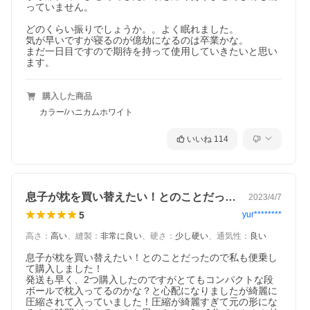
っていません。

どのくらい振りでしょうか。。よく眠れました。

気が早いですが寝るのが億劫になるのは卒業かな。

まだ一日目ですので期待を持って使用していきたいと思い
ます。
購入した商品
カラー/ハニカムホワイト
いいね
114
息子が枕を買い替えたい！とのことだった…
2023/4/7
5
yur********
高さ
：
高い
、
縫製
：
非常に良い
、
硬さ
：
少し硬い
、
通気性
：
良い
息子が枕を買い替えたい！とのことだったので私も便乗し
て購入しました！

発送も早く、2つ購入したのですがとてもコンパクトな段
ボールで枕入ってるのかな？と心配になりましたが綺麗に
圧縮されて入っていました！圧縮が綺麗すぎて元の形にな