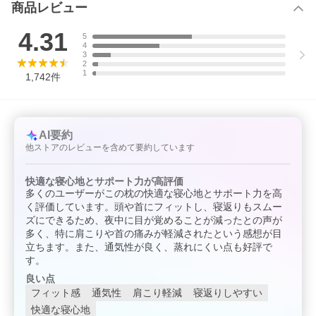
商品レビュー
4.31
5
4
3
2
1
1,742
件
AI要約
他ストアのレビューを含めて要約しています
快適な寝心地とサポート力が高評価
多くのユーザーがこの枕の快適な寝心地とサポート力を高
く評価しています。頭や首にフィットし、寝返りもスムー
ズにできるため、夜中に目が覚めることが減ったとの声が
多く、特に肩こりや首の痛みが軽減されたという感想が目
立ちます。また、通気性が良く、蒸れにくい点も好評で
す。
良い点
フィット感
通気性
肩こり軽減
寝返りしやすい
快適な寝心地