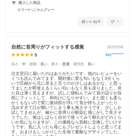
購入した商品
カラー/ハニカムグレー
いいね
0
自然に首周りがフィットする感覚
2025/10/6
5
key********
高さ
：
中
、
縫製
：
良い
、
硬さ
：
普通
、
通気性
：
良い
注文翌日に届いたのはありがたいです。他のレビューをい
くつも読んでみてまず、開封後に変な匂いもなく3分くら
いで圧縮から元に戻ると言うのが少しはあるかな、と思っ
てましたが即使えるくらい匂いもなく形も戻りました。見
た目は薄く見えますが、試しに寝転んでみて首の辺りが自
然にフィットして、仰向けになりやすい。また固くも柔ら
かくもないので変に後頭部が浮いて首が持ち上がったり、
沈みすぎて口が開いてしまう事も無さそうです。少ししか
試してませんが、確かに首周りが馴染む感じがして良さそ
うでした。後はしばらく自分で使ってみて耐久がどのくら
いか気になりますが、この価格なら気軽に交換していけそ
うです。気に入ったら母にもプレゼントしようと思ってま
す。おまけもしっかりした生地で素敵なデザインでした。