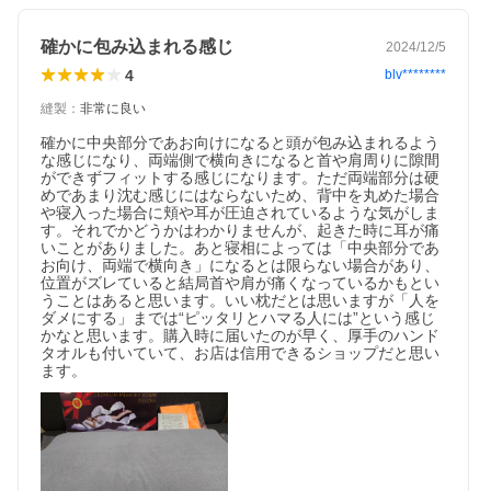
確かに包み込まれる感じ
2024/12/5
4
blv********
縫製
：
非常に良い
確かに中央部分であお向けになると頭が包み込まれるよう
な感じになり、両端側で横向きになると首や肩周りに隙間
ができずフィットする感じになります。ただ両端部分は硬
めであまり沈む感じにはならないため、背中を丸めた場合
や寝入った場合に頬や耳が圧迫されているような気がしま
す。それでかどうかはわかりませんが、起きた時に耳が痛
いことがありました。あと寝相によっては「中央部分であ
お向け、両端で横向き」になるとは限らない場合があり、
位置がズレていると結局首や肩が痛くなっているかもとい
うことはあると思います。いい枕だとは思いますが「人を
ダメにする」までは“ピッタリとハマる人には”という感じ
かなと思います。購入時に届いたのが早く、厚手のハンド
タオルも付いていて、お店は信用できるショップだと思い
ます。