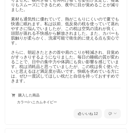
りません。横向き寝でも仰向け寝でも姿勢が安定し、寝返
りもスムーズにできるため、夜中に目が覚めることが減り
ました。

素材も通気性に優れていて、熱がこもりにくいので夏でも
快適に眠れます。私は以前、低反発の枕を使っていて蒸れ
やすさに悩んでいましたが、この枕は空気の流れが良く、
頭部が蒸れる不快感から解放されました。また、カバーも
肌触りが柔らかく、洗濯可能で衛生的に使える点も安心で
す。

さらに、朝起きたときの首や肩のこりが軽減され、目覚め
がすっきりするようになりました。毎日の睡眠の質が変わ
ることで、日中の集中力や体調にも良い影響を感じていま
す。枕は消耗品と思っていましたが、この枕は長く使いた
いと思えるほど満足度が高いです。快眠を求めている方に
は、ぜひ一度試してほしい枕だと自信を持っておすすめで
きます。
購入した商品
カラー/ハニカムネイビー
いいね
12