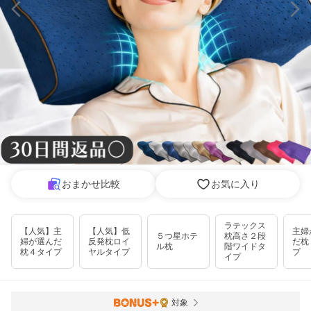
おまかせ比較
お気に入り
ラテックス
【人気】主
【人気】低
主婦
５つ星ホテ
枕高さ２段
婦が選んだ
反発枕ロイ
だ枕
ル枕
階ワイドタ
枕４タイプ
ヤルタイプ
プ
イプ
対象