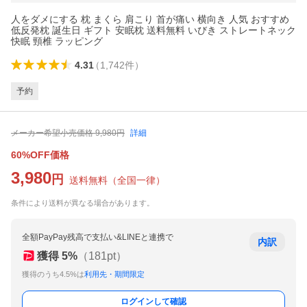
人をダメにする 枕 まくら 肩こり 首が痛い 横向き 人気 おすすめ
低反発枕 誕生日 ギフト 安眠枕 送料無料 いびき ストレートネック
快眠 頸椎 ラッピング
4.31
（
1,742
件
）
予約
メーカー希望小売価格
9,980
円
詳細
60%OFF価格
3,980
円
送料無料
（
全国一律
）
条件により送料が異なる場合があります。
全額PayPay残高で支払い&LINEと連携で
内訳
獲得
5
%
（
181
pt）
獲得のうち4.5%は
利用先・期間限定
ログインして確認