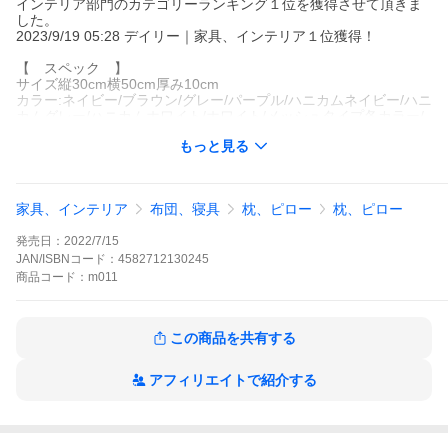
インテリア部門のカテゴリーランキング１位を獲得させて頂きま
した。
2023/9/19 05:28 デイリー｜家具、インテリア１位獲得！
【 スペック 】
サイズ縦30cm横50cm厚み10cm
カラー:ネイビー/ブラウン/グレー/パープル/ハニカムネイビー/ハニ
カムグレー/ハニカムホワイト/ホワイト/メッシュタイプ各カラー/
素材低反発・高反発ウレタン
もっと見る
【 疲れを明日に残さない 】
いびき・不眠症・首こり・肩こり・寝返りなどの原因は枕にある
かもしれません。Individual angelの低反発枕がやさしくサポート
家具、インテリア
布団、寝具
枕、ピロー
枕、ピロー
します。
発売日：
2022/7/15
【 人間工学に基づいた設計 】
頸椎にぴったりとフィットし、睡眠時の負担を激減してくれま
JAN/ISBNコード：
4582712130245
す。姿勢を安定させ、首や肩をソフトに、またはしっかり保持し
商品
コード：
m011
てくれます。
【 高品質の枕カバー 】
この商品を共有する
枕カバーにもこだわりました。抜群の通気性を実現させ、簡単に
取り替えられるファスナー仕様にしました。
アフィリエイトで紹介する
【 他社と比較してください 】
Individual angelの枕は寝心地が良く、ゆっくり沈むことで自分の
頭の形に合わせてくれます。