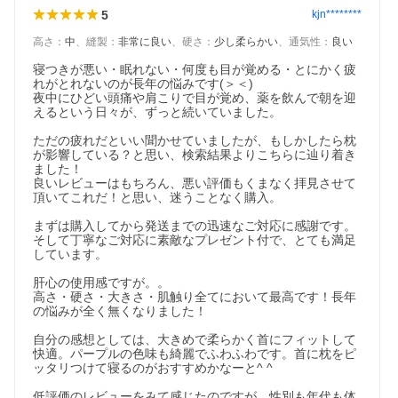
5
kjn********
高さ
：
中
、
縫製
：
非常に良い
、
硬さ
：
少し柔らかい
、
通気性
：
良い
寝つきが悪い・眠れない・何度も目が覚める・とにかく疲
れがとれないのが長年の悩みです(＞＜)

夜中にひどい頭痛や肩こりで目が覚め、薬を飲んで朝を迎
えるという日々が、ずっと続いていました。

ただの疲れだといい聞かせていましたが、もしかしたら枕
が影響している？と思い、検索結果よりこちらに辿り着き
ました！

良いレビューはもちろん、悪い評価もくまなく拝見させて
頂いてこれだ！と思い、迷うことなく購入。

まずは購入してから発送までの迅速なご対応に感謝です。
そして丁寧なご対応に素敵なプレゼント付で、とても満足
しています。

肝心の使用感ですが。。

高さ・硬さ・大きさ・肌触り全てにおいて最高です！長年
の悩みが全く無くなりました！

自分の感想としては、大きめで柔らかく首にフィットして
快適。パープルの色味も綺麗でふわふわです。首に枕をピ
ッタリつけて寝るのがおすすめかなーと^ ^

低評価のレビューをみて感じたのですが、性別も年代も体