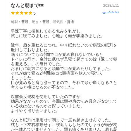
なんと朝まで💤
2023/5/11
5
rws********
縫製
：
普通
、
硬さ
：
普通
、
通気性
：
普通
早速丁寧に梱包してある包みを剥がし

試しに寝てみました。心地よく頭が馴染みました。

近年、歳を重ねるにつれ、中々眠れないので病院の眠剤を
服用しておりました。

眠りについても2時間で目が覚め寝れないでいると

トイレに行き、余計に眠れず又寝て起きての繰り返しで朝
を迎える。。の毎日でした。

おまけに朝方になると頭痛で目が覚めたりしてました。

それが嫌で寝る2時間前には頭痛薬を飲んで寝たり

もしました。

目が覚めると肩も凝ってるので、それで頭が痛くなる？と
考えると横になるのが不安でした。

以前低反発枕を使用していたのですが

効果がなかったので、今回は頭や肩の沈み具合が安定して
いる枕はないものかと探していました。

ようやく巡り会いました。

なんと眠剤は服用せず朝まで一度も起きませんでした。

枕も上下左右移動せず、寝返りもしたのでしょうが頭が枕
から離れていませんでした。頭も痛くありませんし肩も凝