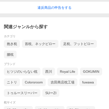
違反
商品の
申告をする
関連ジャンルから探す
カテゴリ
抱き枕
首枕、ネックピロー
足枕、フットピロー
腰枕
ブランド
ヒツジのいらない枕
西川
Royal Life
GOKUMIN
ニトリ
Colorsroom
吉田商店枕工場
fuwawa
トゥルースリーパー
SUーZI
枕サイズ