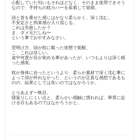
心配していた匂いもそれほどなく、そのまま使用できそう
なので、手持ちの枕カバーを装着して就寝。

頭と首を乗せた感じはかなり柔らかく、深く沈む。

不安定さと拘束感が入り混じる。

これは失敗したか？

ま、ダメ元だしね〜

という事でおやすみなさい。

翌明け方、頭が枕に載った状態で覚醒。

こ、これは珍しい。

途中何度か目が覚める事があったが、いつもよりは深く眠
った感覚。

枕が身体に合ったというより、柔らか素材で深く沈む事に
よって頭が外れなかった、というのが正直な感想であるも
のの、結果としては良いのではなかろうか。

とりあえず一晩目。

寝返りしにくい点と、柔らかい感触に慣れれば、華胥に赴
ける日もあるのではなかろうかと。
