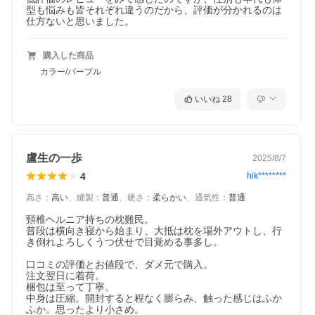
型も悩みも皆それぞれ違うのだから、評価が分かれるのは
仕方ないと思いました。
購入した商品
カラー/パープル
いいね
28
盧生の一歩
2025/8/7
4
hik********
高さ
：
高い
、
縫製
：
普通
、
硬さ
：
柔らかい
、
通気性
：
普通
頸椎ヘルニア持ちの枕難民。

普段は横向き寝から始まり、大抵は枕を場外アウトし、行
き倒れよろしくうつ伏せで目覚める事多し。

口コミの評価とお値段で、ダメ元で購入。

注文翌日に着荷。

梱包は至って丁寧。

中身は圧縮。開封すると程なく膨らみ、触った感じはふか
ふか。思ったより小さめ。
