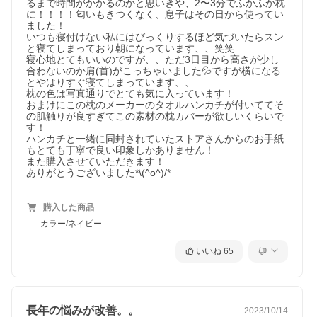
るまで時間がかかるのかと思いきや、2〜3分でふかふか枕
に！！！！匂いもきつくなく、息子はその日から使ってい
ました！

いつも寝付けない私にはびっくりするほど気づいたらスン
と寝てしまっており朝になっています、、笑笑

寝心地とてもいいのですが、、ただ3日目から高さが少し
合わないのか肩(首)がこっちゃいました💦ですが横になる
とやはりすぐ寝てしまっています、、

枕の色は写真通りでとても気に入っています！

おまけにこの枕のメーカーのタオルハンカチが付いててそ
の肌触りが良すぎてこの素材の枕カバーが欲しいくらいで
す！

ハンカチと一緒に同封されていたストアさんからのお手紙
もとても丁寧で良い印象しかありません！

また購入させていただきます！

ありがとうございました*\(^o^)/*
購入した商品
カラー/ネイビー
いいね
65
長年の悩みが改善。。
2023/10/14