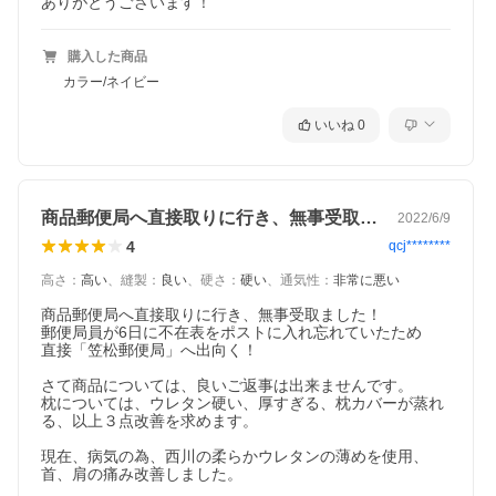
ありがとうございます！
購入した商品
カラー/ネイビー
いいね
0
商品郵便局へ直接取りに行き、無事受取ま…
2022/6/9
4
qcj********
高さ
：
高い
、
縫製
：
良い
、
硬さ
：
硬い
、
通気性
：
非常に悪い
商品郵便局へ直接取りに行き、無事受取ました！

郵便局員が6日に不在表をポストに入れ忘れていたため

直接「笠松郵便局」へ出向く！

さて商品については、良いご返事は出来ませんです。

枕については、ウレタン硬い、厚すぎる、枕カバーが蒸れ
る、以上３点改善を求めます。

現在、病気の為、西川の柔らかウレタンの薄めを使用、

首、肩の痛み改善しました。
