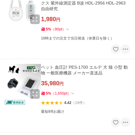
クス 紫外線測定器 B波 HDL-2956 HDL-2963
自由研究
1,980
円
5
%
（
90
pt
）
16時までの注文で当日発送（休業日を除く）
ペット 血圧計 PES-1700 エルデ 犬 猫 小型 動
物 一般医療機器 メーカー直送品
35,980
円
5
%
（
1,650
pt
）
4.42
（
19
件
）
最短8/8お届け