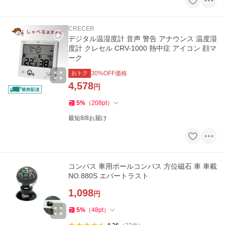
CRECER
デジタル温湿度計 音声 警告 アナウンス 温度湿
度計 クレセル CRV-1000 熱中症 アイコン 顔マ
ーク
おトク
30
%OFF価格
4,578
円
5
%
（
208
pt
）
最短8/8お届け
コンパス 車用ボールコンパス 方位磁石 車 車載
NO.880S エバートラスト
1,098
円
5
%
（
48
pt
）