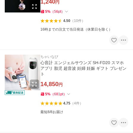
1,240
円
5
%
（
56
pt
）
4.50
（
10
件
）
16時までの注文で当日発送（休業日を除く）
ちゃいなび
心音計 エンジェルサウンズ SH-FD20 スマホ
アプリ 胎児 超音波 妊婦 妊娠 ギフト プレゼン
ト
14,850
円
5
%
（
681
pt
）
4.75
（
4
件
）
最短8/8お届け