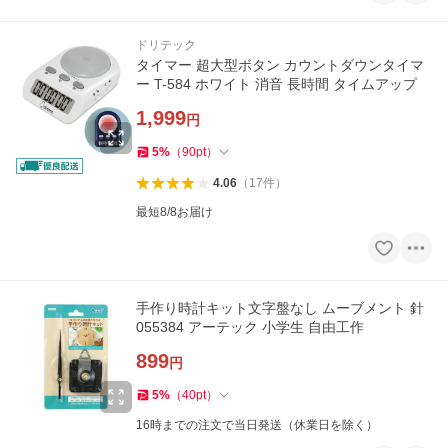
ドリテック
タイマー 超大型ボタン カウントダウンタイマ
ー T-584 ホワイト 消音 長時間 タイムアップ
1,999
円
5
%
（
90
pt
）
4.06
（
17
件
）
最短8/8お届け
手作り時計キット文字盤なし ムーブメント 針
055384 アーテック 小学生 自由工作
899
円
5
%
（
40
pt
）
16時までの注文で当日発送（休業日を除く）