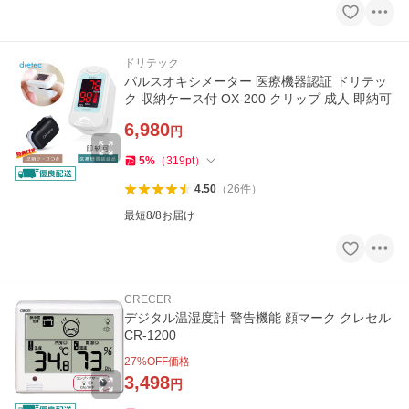
ドリテック
パルスオキシメーター 医療機器認証 ドリテッ
ク 収納ケース付 OX-200 クリップ 成人 即納可
6,980
円
5
%
（
319
pt
）
4.50
（
26
件
）
最短8/8お届け
CRECER
デジタル温湿度計 警告機能 顔マーク クレセル
CR-1200
27
%OFF価格
3,498
円