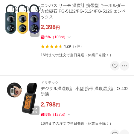
コンパス サーモ 温度計 携帯型 キーホルダー
方位磁石 FG-5122/FG-5124/FG-5126 エンペ
ックス
2,398
円
5
%
（
108
pt
）
4.29
（
7
件
）
16時までの注文で当日発送（休業日を除く）
ドリテック
デジタル温湿度計 小型 携帯 温度湿度計 O-432
防滴
2,798
円
5
%
（
127
pt
）
16時までの注文で当日発送（休業日を除く）