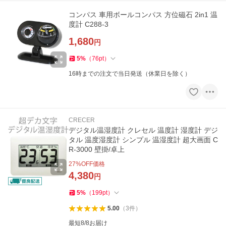
コンパス 車用ボールコンパス 方位磁石 2in1 温
度計 C288-3
1,680
円
5
%
（
76
pt
）
16時までの注文で当日発送（休業日を除く）
CRECER
デジタル温湿度計 クレセル 温度計 湿度計 デジ
タル 温度湿度計 シンプル 温湿度計 超大画面 C
R-3000 壁掛/卓上
27
%OFF価格
4,380
円
5
%
（
199
pt
）
5.00
（
3
件
）
最短8/8お届け