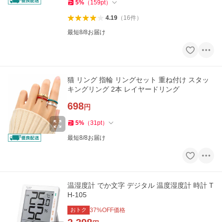
5
%
（
159
pt
）
4.19
（
16
件
）
最短8/8お届け
猫 リング 指輪 リングセット 重ね付け スタッ
キングリング 2本 レイヤードリング
698
円
5
%
（
31
pt
）
最短8/8お届け
温湿度計 でか文字 デジタル 温度湿度計 時計 T
H-105
おトク
37
%OFF価格