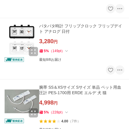
パタパタ時計 フリップクロック フリップデイ
ト アナログ 日付
3,280
円
5
%
（
149
pt
）
最短8/8お届け
腕帯 SS＆XSサイズ Sサイズ 単品 ペット用血
圧計 PES-1700用 ERDE エルデ 犬 猫
4,998
円
5
%
（
228
pt
）
4.00
（
7
件
）