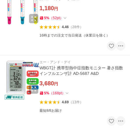
1,180
円
5
%
（
52
pt
）
4.46
（
28
件
）
16時までの注文で当日発送（休業日を除く）
エー・アンド・デイ
WBGT計 携帯型熱中症指数モニター 暑さ指数
インフルエンザ計 AD-5687 A&D
3,680
円
5
%
（
168
pt
）
4.69
（
13
件
）
最短8/8お届け