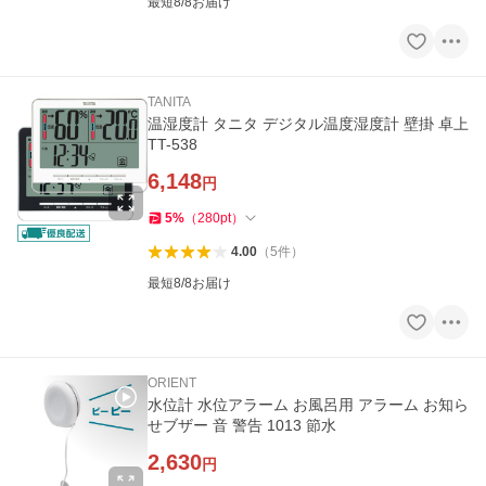
最短8/8お届け
TANITA
温湿度計 タニタ デジタル温度湿度計 壁掛 卓上
TT-538
6,148
円
5
%
（
280
pt
）
4.00
（
5
件
）
最短8/8お届け
ORIENT
水位計 水位アラーム お風呂用 アラーム お知ら
せブザー 音 警告 1013 節水
2,630
円