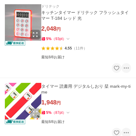
ドリテック
キッチンタイマー ドリテック フラッシュタイ
マー T-184 レッド 光
2,048
円
5
%
（
93
pt
）
4.55
（
11
件
）
最短8/8お届け
タイマー 読書用 デジタルしおり 栞 mark-my-ti
me
1,948
円
5
%
（
87
pt
）
最短8/8お届け