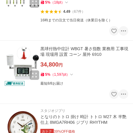
5
%
（
18
pt
）
4.49
（
67
件
）
16時までの注文で当日発送（休業日を除く）
黒球付熱中症計 WBGT 暑さ指数 業務用 工事現
場 現場用 設置 コーン 屋外 6910
34,800
円
5
%
（
1,597
pt
）
最短8/8お届け
スタジオジブリ
となりのトトロ 掛け 時計 トトロ M27 木 半艶
仕上 8MGA7RH06 ジブリ RHYTHM
おトク
39
%OFF価格