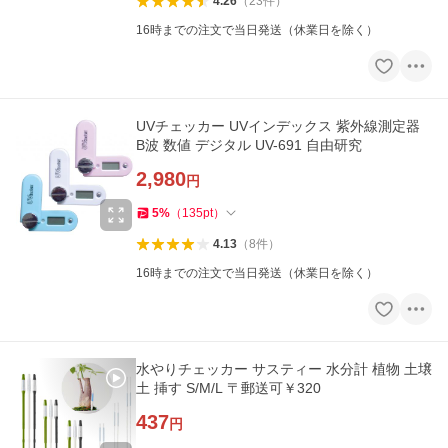
4.26
（
23
件
）
16時までの注文で当日発送（休業日を除く）
UVチェッカー UVインデックス 紫外線測定器
B波 数値 デジタル UV-691 自由研究
2,980
円
5
%
（
135
pt
）
4.13
（
8
件
）
16時までの注文で当日発送（休業日を除く）
水やりチェッカー サスティー 水分計 植物 土壌
土 挿す S/M/L 〒郵送可￥320
437
円