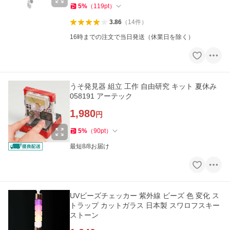
5
%
（
119
pt
）
3.86
（
14
件
）
16時までの注文で当日発送（休業日を除く）
うそ発見器 組立 工作 自由研究 キット 夏休み
058191 アーテック
1,980
円
5
%
（
90
pt
）
最短8/8お届け
UVビーズチェッカー 紫外線 ビーズ 色 変化 ス
トラップ カットガラス 日本製 スワロフスキー
ストーン