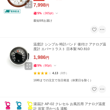
7,998
円
5
%
（
365
pt
）
最短8/8お届け
温度計 シンプル 時計バンド 後付け アナログ温
度計 エバートラスト 日本製 NO.810
1,986
円
5
%
（
90
pt
）
4.13
（
8
件
）
16時までの注文で当日発送（休業日を除く）
湯温計 AP-02 クレセル お風呂用 アナログ温度
計 浴室 浮かべる 湯船