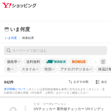
いま何度
いま何度
検索結果
価格帯
送料無料
すべての条
色
スタイル
性別
アナログ/デジタル
体温計
942
件
おすすめ順
表示
表示情報について
｜ポイントは原則税抜価格を基準に付与されます｜ポイント・支
払額等の正確な情報（付与条件・上限等）はカートをご確認ください
ヒロ・コーポレーション
UVチェッカー 紫外線チェッカー UVインデッ