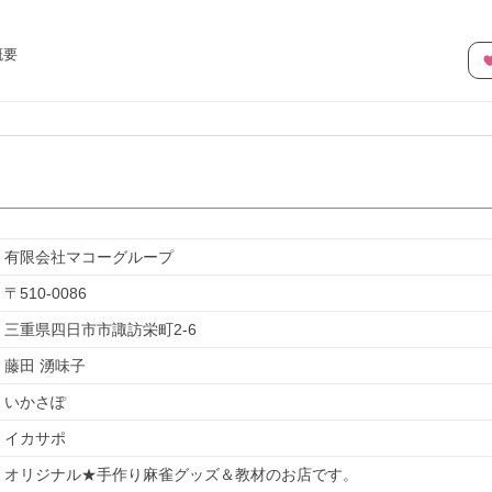
概要
有限会社マコーグループ
〒
510-0086
三重県四日市市諏訪栄町2-6
藤田 湧味子
いかさぽ
イカサポ
オリジナル★手作り麻雀グッズ＆教材のお店です。