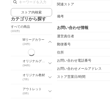
関連ストア
ストア内検索
備考
カテゴリから探す
すべての商品
お問い合わせ情報
(
101
件)
運営責任者
Mリーグカラー
郵便番号
(
24
件)
住所
お問い合わせ電話番号
オリジナルグッズ
(
94
件)
お問い合わせメールアドレス
オリジナル教材
ストア営業日/時間
(
7
件)
アウトレット
(
0
件)