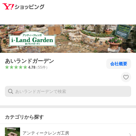
あいランドガーデン
会社概要
4.78
（
55
件
）
カテゴリから探す
アンティークレンガ工房