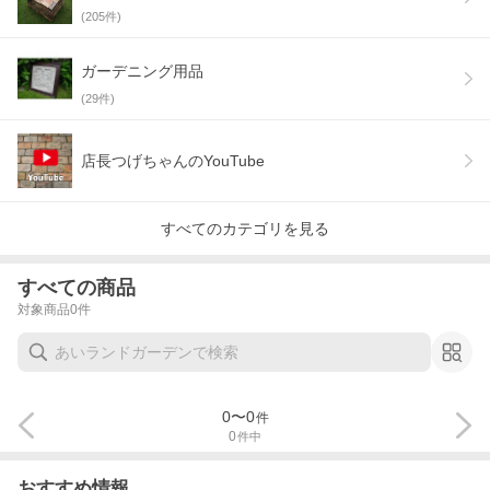
(
205
件)
ガーデニング用品
(
29
件)
店長つげちゃんのYouTube
すべてのカテゴリを見る
すべての商品
対象商品
0
件
0
〜
0
件
0
件中
おすすめ情報