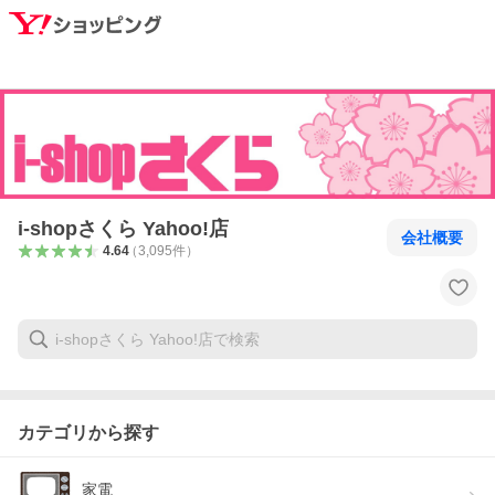
i-shopさくら Yahoo!店
会社概要
4.64
（
3,095
件
）
カテゴリから探す
家電