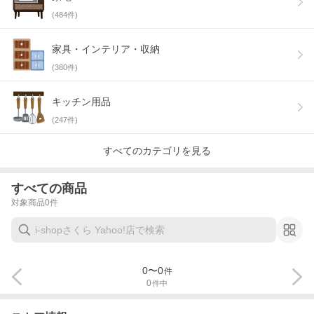
(
484
件)
家具・インテリア・収納
(
380
件)
キッチン用品
(
247
件)
すべてのカテゴリを見る
すべての商品
対象商品
0
件
0
〜
0
件
0
件中