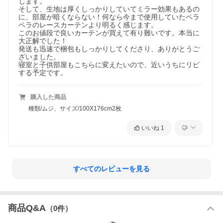
じます。

そして、生地は厚くしっかりしていてミラー効果もあるの
に、部屋が暗くならない！何なら今まで使用していたペラ
ペラのレースカーテンより明るく感じます。

このお値段で良いカーテンが買えて有り難いです。本当に
大正解でした！

発送も迅速で梱包もしっかりしてくださり、ありがとうご
ざいました。

寝室と子供部屋もこちらに変えたいので、近いうちにリピ
する予定です。
購入した商品
種類/ムジ、サイズ/100X176cm2枚
いいね
1
すべてのレビューを見る
商品Q&A
（
0
件）