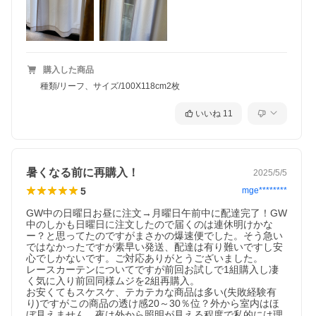
購入した商品
種類/リーフ、サイズ/100X118cm2枚
いいね
11
暑くなる前に再購入！
2025/5/5
5
mge********
GW中の日曜日お昼に注文→月曜日午前中に配達完了！GW
中のしかも日曜日に注文したので届くのは連休明けかな
ー？と思ってたのですがまさかの爆速便でした。そう急い
ではなかったですが素早い発送、配達は有り難いですし安
心でしかないです。ご対応ありがとうございました。

レースカーテンについてですが前回お試しで1組購入し凄
く気に入り前回同様ムジを2組再購入。

お安くてもスケスケ、テカテカな商品は多い(失敗経験有
り)ですがこの商品の透け感20～30％位？外から室内はほ
ぼ見えません。夜は外から照明が見える程度で私的には理