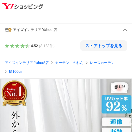
アイズインテリア Yahoo!店
ストアトップを見る
4.52
（
8,128
件
）
アイズインテリア Yahoo!店
カーテン・のれん
レースカーテン
幅100cm
1
/
26