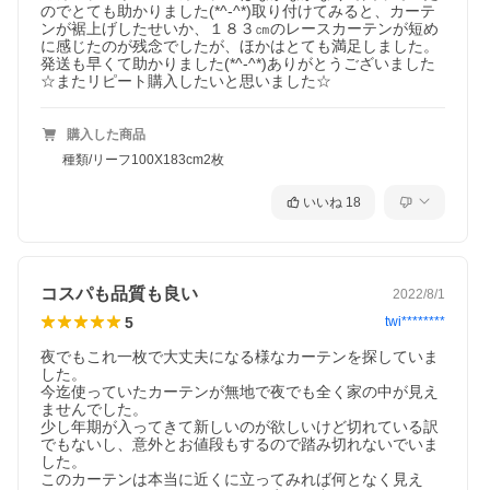
のでとても助かりました(*^-^*)取り付けてみると、カーテ
ンが裾上げしたせいか、１８３㎝のレースカーテンが短め
に感じたのが残念でしたが、ほかはとても満足しました。
発送も早くて助かりました(*^-^*)ありがとうございました
☆またリピート購入したいと思いました☆
購入した商品
種類/リーフ100X183cm2枚
いいね
18
コスパも品質も良い
2022/8/1
5
twi********
夜でもこれ一枚で大丈夫になる様なカーテンを探していま
した。

今迄使っていたカーテンが無地で夜でも全く家の中が見え
ませんでした。

少し年期が入ってきて新しいのが欲しいけど切れている訳
でもないし、意外とお値段もするので踏み切れないでいま
した。

このカーテンは本当に近くに立ってみれば何となく見え