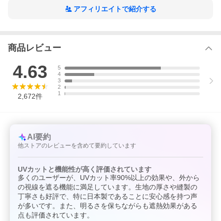
アフィリエイトで紹介する
※注意事項
※お客様都合(注文間違い、イメージ違い、サイズ間違い)による交
換・返品はできません。
ご注文前にサイズの確認をお願いします。
商品レビュー
4.63
5
4
3
2
1
2,672
件
AI要約
他ストアのレビューを含めて要約しています
UVカットと機能性が高く評価されています
多くのユーザーが、UVカット率90%以上の効果や、外から
の視線を遮る機能に満足しています。生地の厚さや縫製の
丁寧さも好評で、特に日本製であることに安心感を持つ声
おすすめカーテンはこちら
が多いです。また、明るさを保ちながらも遮熱効果がある
点も評価されています。