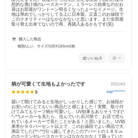
想的な透け感のレースカーテン。ミラーレス効果なのかお
昼はお部屋がワントーン明るくなったよーなイメージ。生
地は厚めでしっかりしてる上に日本製。正直このお値段で
このクオリティーはなかなかないと思います。まだ全部屋
購入した商品
種類/ムジ、サイズ/100X183cm2枚
いいね
0
柄が可愛くて生地もよかったです
2021/4/2
5
mar********
届いて開けてみると生地がしっかりした感じで、お値段が
お安いのにとてもいい商品だと感じました！実際、取り付
けてみてもリーフ柄が可愛いし、UV効果もありそうです(*
^-^*)メーカーを見たら、住んでいた石川県で、お店で売ら
れているメーカーで見たことがある！と思いました。UV効
果率が９０パーセント以上で、このお値段でよい商品で大
満足でした(*^-^*)引っ越してきたこのアパートの１８５㎝
のカーテンやレースカーテンはなかなかなくて困っていた