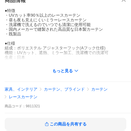
商品情報
●特徴
・UVカット率90％以上のレースカーテン
・昼も夜も見えにくいミラーレースカーテン
・洗濯機で洗えるのでいつでも清潔に使用可能
・国内メーカーで縫製された高品質な日本製カーテン
・既製品
●仕様
組成：ポリエステル アジャスターフック(Aフック仕様)
機能：UVカット、遮熱、ミラー加工、洗濯機での洗濯可
生産：日本
●15サイズから選択
もっと見る
【幅100cm・2枚組】100×98cm/118cm/133cm/148cm/176cm/18
3cm/188cm/193cm/198cm/203cm/208cm
【幅150cm・1枚組】
家具、インテリア
カーテン、ブラインド
カーテン
150×133cm/176cm/198cm/208cm
レースカーテン
●柄
ウェイブ（UVカット率91.2％）
商品
コード：
9811321
ストライプ（UVカット率90.9％）
ムジ（UVカット率92.7％）
リーフ（UVカット率90.9％）
この商品を共有する
※150cm幅は生地に継ぎ目が入ります。