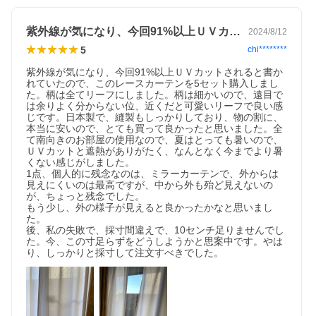
紫外線が気になり、今回91%以上ＵＶカ…
2024/8/12
5
chi********
紫外線が気になり、今回91%以上ＵＶカットされると書か
れていたので、このレースカーテンを5セット購入しまし
た。柄は全てリーフにしました。柄は細かいので、遠目で
は余りよく分からない位、近くだと可愛いリーフで良い感
じです。日本製で、縫製もしっかりしており、物の割に、
本当に安いので、とても買って良かったと思いました。全
て南向きのお部屋の使用なので、夏はとっても暑いので、
ＵＶカットと遮熱がありがたく、なんとなく今までより暑
くない感じがしました。

1点、個人的に残念なのは、ミラーカーテンで、外からは
見えにくいのは最高ですが、中から外も殆ど見えないの
が、ちょっと残念でした。

もう少し、外の様子が見えると良かったかなと思いまし
た。

後、私の失敗で、採寸間違えで、10センチ足りませんでし
た。今、この寸足らずをどうしようかと思案中です。やは
り、しっかりと採寸して注文すべきでした。