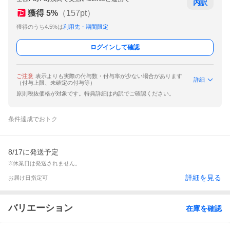
内訳
獲得
5
%
（
157
pt）
獲得のうち4.5%は
利用先・期間限定
ログインして確認
ご注意
表示よりも実際の付与数・付与率が少ない場合があります
詳細
（付与上限、未確定の付与等）
原則税抜価格が対象です。特典詳細は内訳でご確認ください。
条件達成でおトク
8/17に発送予定
※休業日は発送されません。
詳細を見る
お届け日指定可
バリエーション
在庫を確認