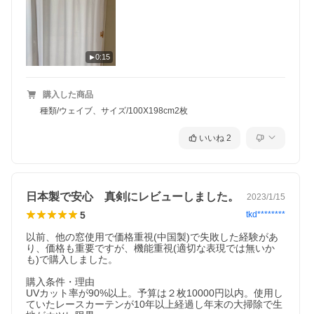
おすすめソファはこちら
0:15
購入した商品
種類/ウェイブ、サイズ/100X198cm2枚
いいね
2
今話題の推し活収納はこちら
日本製で安心 真剣にレビューしました。
2023/1/15
5
tkd********
以前、他の窓使用で価格重視(中国製)で失敗した経験があ
り、価格も重要ですが、機能重視(適切な表現では無いか
も)で購入しました。

購入条件・理由

UVカット率が90%以上。予算は２枚10000円以内。使用し
ていたレースカーテンが10年以上経過し年末の大掃除で生