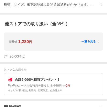
種類、サイズ、※下記地域は別途追加送料がかかります。、上記内
他ストアでの取り扱い（全
35
件）
1,280
最安値
一覧を見る
円
7/4 20:00
時点
おトクなお知らせ
合計5,000円相当プレゼント！
3,440
0
PayPayカード入会特典を使うと
円
円
うち2,000円相当は利用先・期間限定。他条件あり