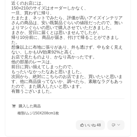
近くのお店には、

150×210のサイズはオーダーしかなく、

一旦、買わずに帰り、

たまたま、ネットでみたら、評価が高いアイズインテリア
さんの商品は、安い既製品ぐらいの値段だったので、無い
よりマシぐらいの思いで購入させていただきました。

まさか、翌日に届くとは思いませんでしたが、

帰り10分前に、商品が届き、付けて帰ることができまし
た。

想像以上に布地に張りがあり、外も透けず、中も全く見え
ない、しかもUV効果92%と高く、

お店で見たものより、かなり高かったです。

他の部屋のレースは、

前日に買い揃えてしまったので、

もったいなかったなあと思いました。

次回から、絶対にこちらのお店でまた、買いたいと思いま
す、他に商品扱ってないか、調べたら、素敵なラグもあっ
たので、また購入したいと思います。

有難うございました。
購入した商品
種類/ムジ150X208cm1枚
いいね
48