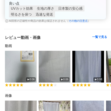
良い点
UVカット効果
生地の厚さ
日本製の安心感
明るさを保つ
迅速な発送
その他の注意点
AI回答の正確性や商品の効果は保証されません（
）
レースカーテン100/150
レースカーテンオーダー
レースカーテンオーダー
幅
100幅
150幅
一覧で見る
レビュー動画・画像
動画
レースカーテンオーダー
1級遮光カーテン
ドレープ＆レース4枚組
200幅
0:06
0:06
0:08
画像
リネンカーテン100幅
レイヤードカーテン100
花柄カーテン100幅