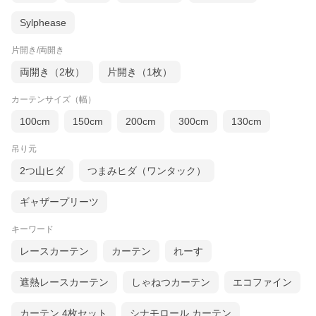
Sylphease
片開き/両開き
両開き（2枚）
片開き（1枚）
カーテンサイズ（幅）
100cm
150cm
200cm
300cm
130cm
吊り元
2つ山ヒダ
つまみヒダ（ワンタック）
ギャザープリーツ
キーワード
レースカーテン
カーテン
れーす
遮熱レースカーテン
しゃねつカーテン
エコファイン
カーテン 4枚セット
シナモロール カーテン