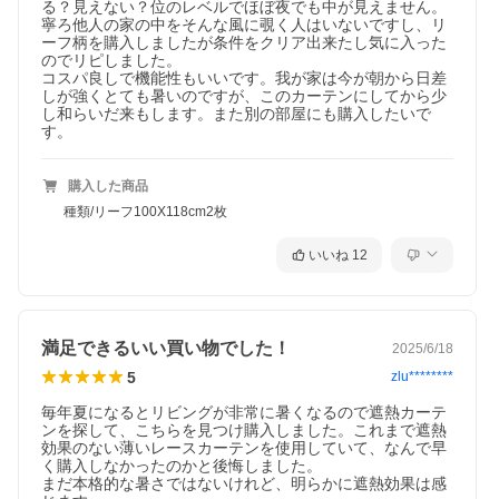
る？見えない？位のレベルでほぼ夜でも中が見えません。
寧ろ他人の家の中をそんな風に覗く人はいないですし、リ
ーフ柄を購入しましたが条件をクリア出来たし気に入った
のでリピしました。

コスパ良しで機能性もいいです。我が家は今が朝から日差
しが強くとても暑いのですが、このカーテンにしてから少
し和らいだ来もします。また別の部屋にも購入したいで
す。
購入した商品
種類/リーフ100X118cm2枚
いいね
12
満足できるいい買い物でした！
2025/6/18
5
zlu********
毎年夏になるとリビングが非常に暑くなるので遮熱カーテ
ンを探して、こちらを見つけ購入しました。これまで遮熱
効果のない薄いレースカーテンを使用していて、なんで早
く購入しなかったのかと後悔しました。

まだ本格的な暑さではないけれど、明らかに遮熱効果は感