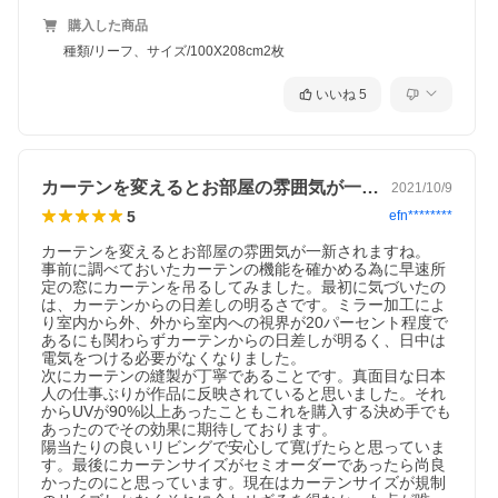
購入した商品
種類/リーフ、サイズ/100X208cm2枚
いいね
5
カーテンを変えるとお部屋の雰囲気が一新…
2021/10/9
5
efn********
カーテンを変えるとお部屋の雰囲気が一新されますね。

事前に調べておいたカーテンの機能を確かめる為に早速所
定の窓にカーテンを吊るしてみました。最初に気づいたの
は、カーテンからの日差しの明るさです。ミラー加工によ
り室内から外、外から室内への視界が20パーセント程度で
あるにも関わらずカーテンからの日差しが明るく、日中は
電気をつける必要がなくなりました。

次にカーテンの縫製が丁寧であることです。真面目な日本
人の仕事ぶりが作品に反映されていると思いました。それ
からUVが90%以上あったこともこれを購入する決め手でも
あったのでその効果に期待しております。

陽当たりの良いリビングで安心して寛げたらと思っていま
す。最後にカーテンサイズがセミオーダーであったら尚良
かったのにと思っています。現在はカーテンサイズが規制