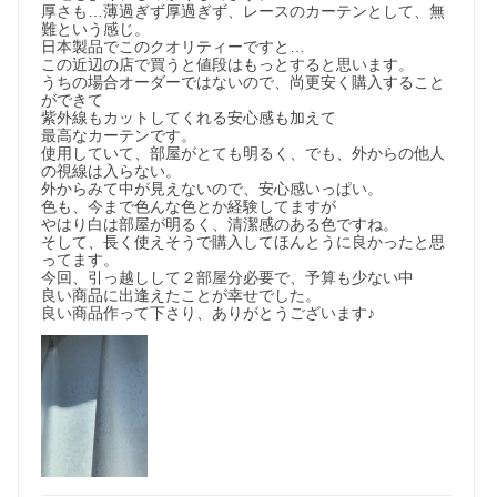
厚さも…薄過ぎず厚過ぎず、レースのカーテンとして、無
難という感じ。

日本製品でこのクオリティーですと…

この近辺の店で買うと値段はもっとすると思います。

うちの場合オーダーではないので、尚更安く購入すること
ができて

紫外線もカットしてくれる安心感も加えて

最高なカーテンです。

使用していて、部屋がとても明るく、でも、外からの他人
の視線は入らない。

外からみて中が見えないので、安心感いっぱい。

色も、今まで色んな色とか経験してますが

やはり白は部屋が明るく、清潔感のある色ですね。

そして、長く使えそうで購入してほんとうに良かったと思
ってます。

今回、引っ越しして２部屋分必要で、予算も少ない中

良い商品に出逢えたことが幸せでした。

良い商品作って下さり、ありがとうございます♪