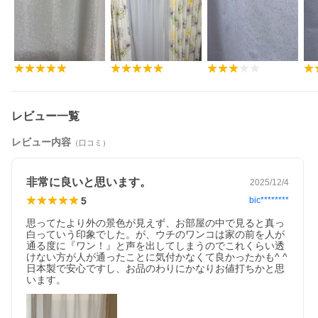
幅
冷感寝具特集はこちら
レビュー一覧
オールシーズン使える敷きパッドはこちら
レビュー内容
（口コミ）
非常に良いと思います。
2025/12/4
5
bic********
思ってたより外の景色が見えず、お部屋の中で見ると真っ
白っていう印象でした。が、ウチのワンコは家の前を人が
通る度に『ワン！』と声を出してしまうのでこれくらい透
綿混素材のやさしいラグはこちら
けない方が人が通ったことに気付かなくて良かったかも^ ^
日本製で安心ですし、お品のわりにかなりお値打ちかと思
います。