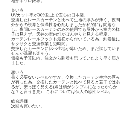
地がホツレ限界。

良い点　

UVカット率が90%以上で安心の日本製。

交換したレースカーテンと比べて生地の厚みが薄く、夜間
外からの視界と保温性を心配しましたが私的には問題な
し。夜間レースカーテンのみの使用でも屋外から室内の様
子は見えず、天井の室内灯がぼんやりと見える程度。

カーテンレールフックも最初から付いている為、到着後に
サクサクと交換作業も短時間。

交換したカーテンに比べ生地が薄いため、まだ試していま
せんが洗濯も楽そう。

価格も予算以内。注文から到着も思っていたより早く届き
ました。

悪い点

書く必要ないレベルですが、交換したカーテン生地の厚み
が有った為、交換したカーテンと比べて見ると若干ではあ
るが、安っぽく見える(嫁は柄がシンプルになったからか
な？と言う意見)　これについては個人の感性レベル。

総合評価

次回も買いたい。
