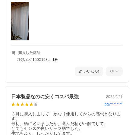
購入した商品
種類/ムジ150X198cm1枚
いいね
64
日本製品なのに安くコスパ最強
2025/9/27
5
pqv********
３月に購入しまして、かなり使用してからの感想となりま
す。

最初、柄に迷いましたが、選んだ柄が正解でして、

とてもセンスの良いリーフ柄でした。

生地もよく、しっかりしてます。
