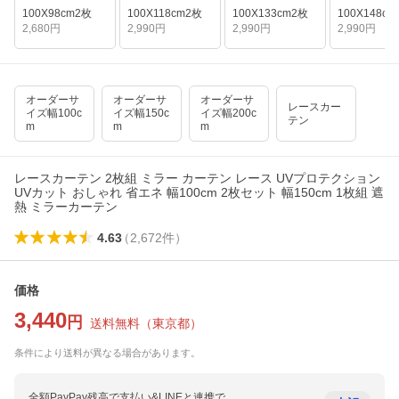
100X98cm2枚
100X118cm2枚
100X133cm2枚
100X148c
2,680
円
2,990
円
2,990
円
2,990
円
オーダーサ
オーダーサ
オーダーサ
レースカー
イズ幅100c
イズ幅150c
イズ幅200c
テン
m
m
m
レースカーテン 2枚組 ミラー カーテン レース UVプロテクション
UVカット おしゃれ 省エネ 幅100cm 2枚セット 幅150cm 1枚組 遮
熱 ミラーカーテン
4.63
（
2,672
件
）
価格
3,440
円
送料無料
（
東京都
）
条件により送料が異なる場合があります。
全額PayPay残高で支払い&LINEと連携で