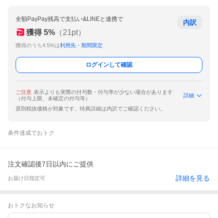
全額PayPay残高で支払い&LINEと連携で
内訳
獲得
5
%
（
21
pt）
獲得のうち4.5%は
利用先・期間限定
ログインして確認
ご注意
表示よりも実際の付与数・付与率が少ない場合があります
詳細
（付与上限、未確定の付与等）
原則税抜価格が対象です。特典詳細は内訳でご確認ください。
条件達成でおトク
注文確認後7日以内にご提供
詳細を見る
お届け日指定可
おトクなお知らせ