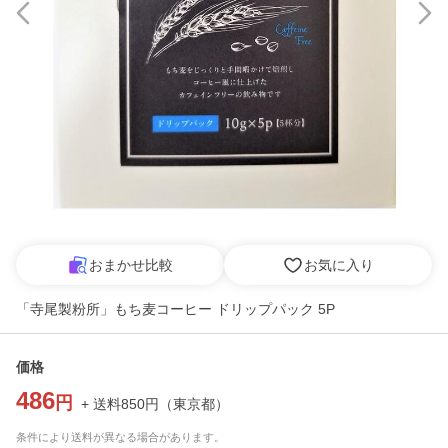
おまかせ比較
お気に入り
「寺尾製粉所」もち麦コーヒー ドリップパック 5P
価格
486
円
+ 送料
850
円
（
東京都
）
条件により送料が異なる場合があります。