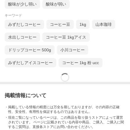
酸味が少し弱い
酸味が弱い
キーワード
みずだしコーヒー
コーヒー豆
1kg
山本珈琲
水出しコーヒー
コーヒー豆 1kgアイス
ドリップコーヒー 500g
小川コーヒー
みずだしアイスコーヒー
コーヒー 1kg 粉 ucc
掲載情報について
・掲載している情報の精度には万全を期しておりますが、その内容の正確
性、安全性、有用性を保証するものではありません。
・現在ご覧になっているページは、この
商品
を取り扱うストアによって運営
されています。 ページに記載されている内容
や商品、ご購入
、ご購入に関
するご質問は、直接各ストアにお問い合わせください。