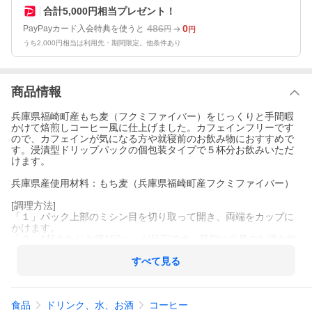
合計5,000円相当プレゼント！
486
0
PayPayカード入会特典を使うと
円
円
うち2,000円相当は利用先・期間限定。他条件あり
商品情報
兵庫県福崎町産もち麦（フクミファイバー）をじっくりと手間暇
かけて焙煎しコーヒー風に仕上げました。カフェインフリーです
ので、カフェインが気になる方や就寝前のお飲み物におすすめで
す。浸漬型ドリップパックの個包装タイプで５杯分お飲みいただ
けます。
兵庫県産使用材料：もち麦（兵庫県福崎町産フクミファイバー）
[調理方法]
「１」パック上部のミシン目を切り取って開き、両端をカップに
かけます。
「２」1杯あたりお湯150ｃｃが目安です。最初に少量のお湯を粉
全体にかけ30秒程度蒸らしてください。
「３」残りのお湯を注ぎ1分30秒後に引き上げ、お湯が落ち切った
すべて見る
ら出来上がりです。
★お好みで砂糖・ミルクを加えても、おいしくお飲みいただけま
す。
食品
ドリンク、水、お酒
コーヒー
★熱湯のお取り扱いには充分ご注意ください。