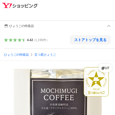
ひょうごの特産品
ストアトップを見る
4.42
（
1,199
件
）
ひょうごの特産品
五つ星ひょうご
1
/
7