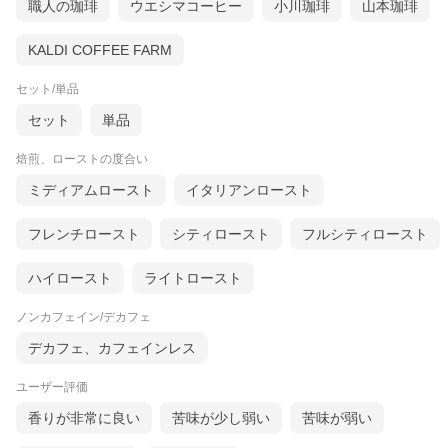
職人の珈琲
ウエシマコーヒー
小川珈琲
山本珈琲
KALDI COFFEE FARM
セット/単品
セット
単品
焙煎、ローストの度合い
ミディアムロースト
イタリアンロースト
フレンチロースト
シティロースト
フルシティロースト
ハイロースト
ライトロースト
ノンカフェイン/デカフェ
デカフェ、カフェインレス
ユーザー評価
香りが非常に良い
苦味が少し弱い
苦味が弱い