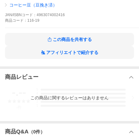
コーヒー豆（豆挽き済）
JAN/ISBNコード：
4963074002416
商品
コード：
116-19
この商品を共有する
アフィリエイトで紹介する
商品レビュー
-.--
5
4
この
商品
に関するレビューはありません
3
2
1
-
件
商品Q&A
（
0
件）