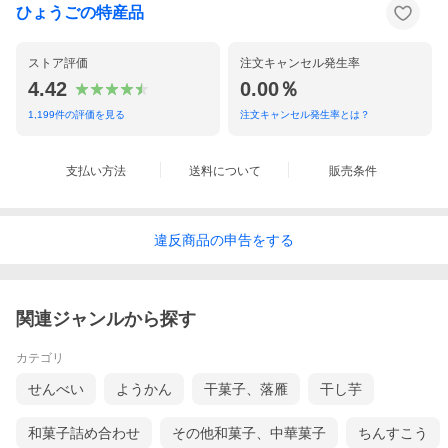
ひょうごの特産品
ストア評価
注文キャンセル発生率
4.42
0.00％
1,199
件の評価を見る
注文キャンセル発生率とは？
支払い方法
送料について
販売条件
違反
商品の
申告をする
関連ジャンルから探す
カテゴリ
せんべい
ようかん
干菓子、落雁
干し芋
和菓子詰め合わせ
その他和菓子、中華菓子
ちんすこう