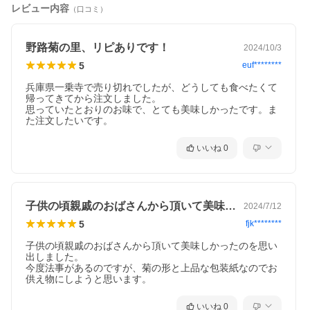
レビュー内容
（口コミ）
野路菊の里、リピありです！
2024/10/3
5
euf********
兵庫県一乗寺で売り切れでしたが、どうしても食べたくて
帰ってきてから注文しました。

思っていたとおりのお味で、とても美味しかったです。ま
た注文したいです。
いいね
0
子供の頃親戚のおばさんから頂いて美味し…
2024/7/12
5
fjk********
子供の頃親戚のおばさんから頂いて美味しかったのを思い
出しました。

今度法事があるのですが、菊の形と上品な包装紙なのでお
供え物にしようと思います。
いいね
0