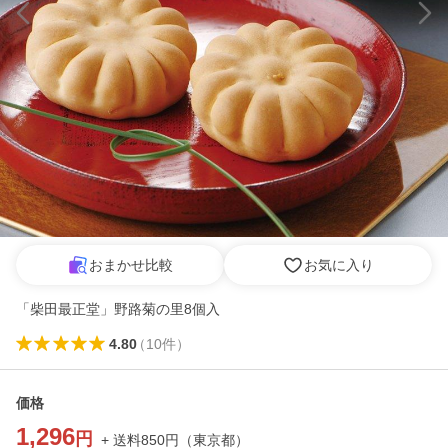
おまかせ比較
お気に入り
「柴田最正堂」野路菊の里8個入
4.80
（
10
件
）
価格
1,296
円
+ 送料
850
円
（
東京都
）