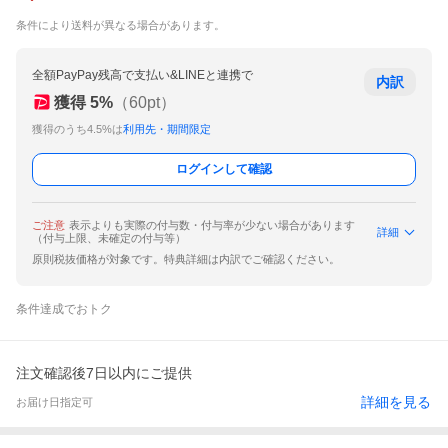
条件により送料が異なる場合があります。
全額PayPay残高で支払い&LINEと連携で
内訳
獲得
5
%
（
60
pt）
獲得のうち4.5%は
利用先・期間限定
ログインして確認
ご注意
表示よりも実際の付与数・付与率が少ない場合があります
詳細
（付与上限、未確定の付与等）
原則税抜価格が対象です。特典詳細は内訳でご確認ください。
条件達成でおトク
注文確認後7日以内にご提供
詳細を見る
お届け日指定可