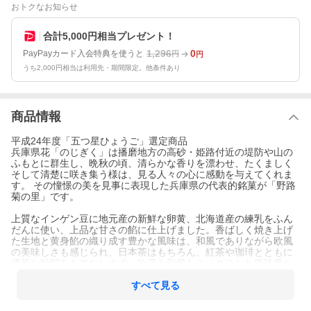
おトクなお知らせ
合計5,000円相当プレゼント！
1,296
0
PayPayカード入会特典を使うと
円
円
うち2,000円相当は利用先・期間限定。他条件あり
商品情報
平成24年度「五つ星ひょうご」選定商品
兵庫県花「のじぎく」は播磨地方の高砂・姫路付近の堤防や山の
ふもとに群生し、晩秋の頃、清らかな香りを漂わせ、たくましく
そして清楚に咲き集う様は、見る人々の心に感動を与えてくれま
す。 その憧憬の美を見事に表現した兵庫県の代表的銘菓が「野路
菊の里」です。
上質なインゲン豆に地元産の新鮮な卵黄、北海道産の練乳をふん
だんに使い、上品な甘さの餡に仕上げました。香ばしく焼き上げ
た生地と黄身餡の織り成す豊かな風味は、和風でありながら欧風
の美味しさも感じられ、日本茶はもちろん、紅茶や珈琲とともに
優雅な時間をもてなします。欧風と和風をミックスした風味豊か
なお菓子です。
すべて見る
ポートピア81博覧会の開会式に御光臨の節、「野路菊の里」をお
茶菓子としてお召し上がり頂きました。