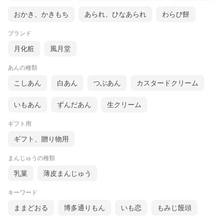
おかき、かきもち
あられ、ひなあられ
わらび餅
ブランド
月化粧
風月堂
あんの種類
こしあん
白あん
つぶあん
カスタードクリーム
いもあん
ずんだあん
生クリーム
ギフト用
ギフト、贈り物用
まんじゅうの種類
乳菓
薄皮まんじゅう
キーワード
ままどおる
博多通りもん
いも恋
もみじ饅頭