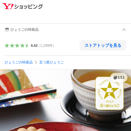
ひょうごの特産品
ストアトップを見る
4.42
（
1,199
件
）
ひょうごの特産品
五つ星ひょうご
1
/
11