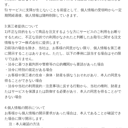
す。

5) サービスに支障が生じないことを前提として、個人情報の受領時から一定
期間経過後、個人情報は随時削除していきます。

3.第三者提供について

1)不正な目的をもって商品を注文するような方にサービスのご利用をお断り
するために、不正な目的での利用がなされたと判断したお取引に関する注文
情報をヤフー株式会社に提供します。

2)前項の場合を除き、当社は、お客様の同意がない限り、個人情報を第三者
に開示することはありません。ただし、以下の事例に該当する場合はその限
りではありません。

・法令に基づき裁判所や警察等の公的機関から要請があった場合

・法令に特別の規定がある場合

・お客様や第三者の生命・身体・財産を損なうおそれがあり、本人の同意を
得ることができない場合

・法令や当社の利用規約・注意事項に反する行動から、当社の権利、財産ま
たはサービスを保護または防御する必要があり、本人の同意を得ることがで
きない場合

4.個人情報の開示について

お客様から個人情報の開示要求があった場合は、本人であることが確認でき
た場合に限り開示します。

　 注：本人確認の方法
