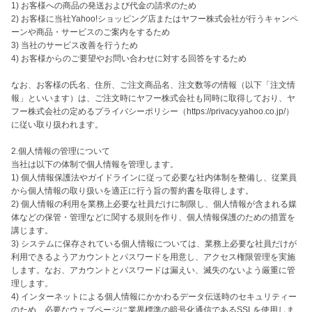
1) お客様への商品の発送および代金の請求のため

2) お客様に当社Yahoo!ショッピング店またはヤフー株式会社が行うキャンペ
ーンや商品・サービスのご案内をするため

3) 当社のサービス改善を行うため

4) お客様からのご要望やお問い合わせに対する回答をするため

なお、お客様の氏名、住所、ご注文商品名、注文数等の情報（以下「注文情
報」といいます）は、ご注文時にヤフー株式会社も同時に取得しており、ヤ
フー株式会社の定めるプライバシーポリシー（https://privacy.yahoo.co.jp/）
に従い取り扱われます。

2.個人情報の管理について

当社は以下の体制で個人情報を管理します。

1) 個人情報保護法やガイドラインに従って必要な社内体制を整備し、従業員
から個人情報の取り扱いを適正に行う旨の誓約書を取得します。

2) 個人情報の利用を業務上必要な社員だけに制限し、個人情報が含まれる媒
体などの保管・管理などに関する規則を作り、個人情報保護のための措置を
講じます。

3) システムに保存されている個人情報については、業務上必要な社員だけが
利用できるようアカウントとパスワードを用意し、アクセス権限管理を実施
します。なお、アカウントとパスワードは漏えい、滅失のないよう厳重に管
理します。

4) インターネットによる個人情報にかかわるデータ伝送時のセキュリティー
のため、必要なウェブページに業界標準の暗号化通信であるSSLを使用しま