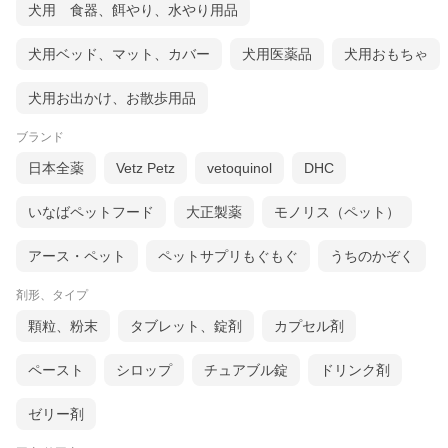
犬用 食器、餌やり、水やり用品
犬用ベッド、マット、カバー
犬用医薬品
犬用おもちゃ
犬用お出かけ、お散歩用品
ブランド
日本全薬
Vetz Petz
vetoquinol
DHC
いなばペットフード
大正製薬
モノリス（ペット）
アース・ペット
ペットサプリもぐもぐ
うちのかぞく
剤形、タイプ
顆粒、粉末
タブレット、錠剤
カプセル剤
ペースト
シロップ
チュアブル錠
ドリンク剤
ゼリー剤