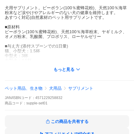
犬用サプリメント。ビーポラン(100％蜜蜂花粉)、天然100％海草
粉末など涙やけやアレルギーのない犬の健康を維持します。
あすつく対応|自然素材のペット用サプリメントです。
■原材料
ビーポラン(100％蜜蜂花粉)、天然100％海草粉末、ヤギミルク、
オメガ粉末、乳酸菌、プロポリス、ローヤルゼリー
■与え方:(添付スプーンでの1日量)
猫、小型犬：1.5杯
中型犬：3杯
大型犬：4.5杯
【a0003】
もっと見る
■保存方法
開封後は、高温多湿を避け冷暗所で保存してください。
ペット用品、生き物
犬用品
サプリメント
■賞味期限
製造から1年
JAN/ISBNコード：
4571229258832
■対象年齢
商品
コード：
supple-set01
生後6か月以降
犬 猫 老犬 みつばちパワー元気 酵素 ビーポラン 蜜蜂花粉 ローヤ
この商品を共有する
ルゼリー プロポリス ドッグフード 高齢犬 シニア
ふりかけ 乳酸菌 シニア犬 ドッグ 健康維持 サプリ 90種類以上の
栄養 栄養豊富 非加熱 必須アミノ酸 ビタミン ミネラル｜旧シーポ