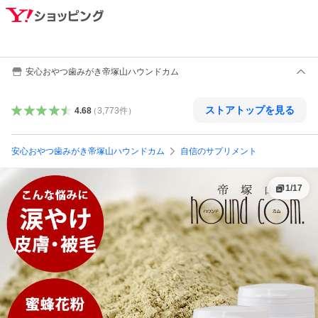
安心おやつ歯みがき帝塚山ハウンドカム
ストアトップを見る
4.68
（
3,773
件
）
安心おやつ歯みがき帝塚山ハウンドカム
自信のサプリメント
1
/
17