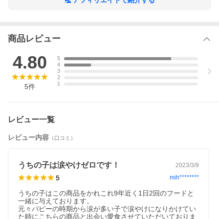
アフィリエイトで紹介する
ランマックス
商品レビュー
4.80
5
4
3
2
1
5
件
レビュー一覧
レビュー内容
（口コミ）
うちの子は涙やけゼロです！
2023/3/9
5
mih********
うちの子はこの商品をかれこれ9年近く1日2回のフードと
一緒に与えております。

元々パピーの時期から涙が多い子で涙やけになりかけてい
た時にこちらの商品と出会い愛食させていただいておりま