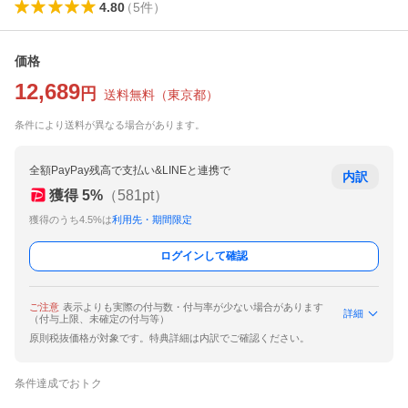
4.80
（
5
件
）
価格
12,689
円
送料無料
（
東京都
）
条件により送料が異なる場合があります。
全額PayPay残高で支払い&LINEと連携で
内訳
獲得
5
%
（
581
pt）
獲得のうち4.5%は
利用先・期間限定
ログインして確認
ご注意
表示よりも実際の付与数・付与率が少ない場合があります
詳細
（付与上限、未確定の付与等）
原則税抜価格が対象です。特典詳細は内訳でご確認ください。
条件達成でおトク