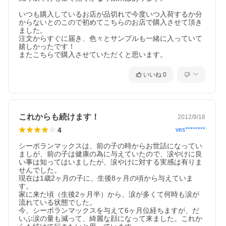
いつも購入しているお店が品切れで今度いつ入荷するか分
からないとのこので初めてこちらのお店で購入させて頂き
ました。

注文からすぐに届き、色々とサンプルも一緒に入っていて
嬉しかったです！

またこちらで購入させていただくと思います。
いいね
0
これからも続けます！
2012/9/18
4
ves********
シーポランマックスは、前の子の時からお世話になってい
ましが、前の子は健康の為に与えていたので、涙やけに良
い事は知ってはいましたが、涙やけに対する実感は有りま
せんでした。

現在は1歳2ヶ月の子に、生後8ヶ月の頃から与えていま
す。

家に来た頃（生後2ヶ月半）から、涙が多くて何時も涙が
流れている状態でした。

今、シーポランマックスを与えて6ヶ月位経ちますが、だ
いぶ涙の量も減って、綺麗な顔になって来ました。これか