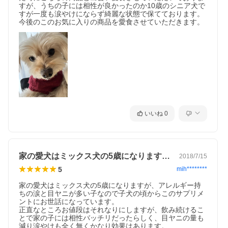
すが、うちの子には相性が良かったのか10歳のシニア犬で
すが一度も涙やけにならず綺麗な状態で保てております。

今後のこのお気に入りの商品を愛食させていただきます。
いいね
0
家の愛犬はミックス犬の5歳になりますが…
2018/7/15
5
mih********
家の愛犬はミックス犬の5歳になりますが、アレルギー持
ちの涙と目ヤニが多い子なので子犬の頃からこのサプリメ
ントにお世話になっています。

正直なところお値段はそれなりにしますが、飲み続けるこ
とで家の子には相性バッチリだったらしく、目ヤニの量も
減り涙やけも全く無くかなり効果はあります。
