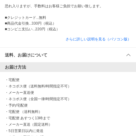
恐れ入りますが、手数料はお客様ご負担でお願い致します。

■クレジットカード...無料

■商品代金引換...330円（税込）

■コンビニ支払い...220円（税込）
さらに詳しい説明を見る（パソコン版）
送料、お届けについて
お届け方法
・
宅配便
・
ネコポス便（送料無料/時間指定不可）
・
メーカー直送便
・
ネコポス便（全国一律/時間指定不可）
・
予約/宅配便
・
宅配便 （送料無料）
・
宅配便 あすつく13時まで
・
メーカー直送（固定送料）
・
5日営業日以内に発送