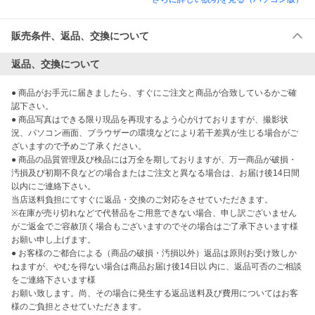
販売条件、返品、交換について
返品、交換について
● 商品がお手元に届きましたら、すぐにご注文と商品が合致しているかご確
認下さい。

● 商品写真はできる限り現品を再現するよう心がけておりますが、撮影状
況、パソコン画面、ブラウザーの環境などにより若干差異が生じる場合がご
ざいますので予めご了承ください。

● 商品の品質管理及び検品には万全を期しておりますが、万一商品が破損・
汚損及び初期不良などの場合またはご注文と異なる場合は、お届け後14日間
以内にご連絡下さい。

当店送料負担にてすぐに返品・交換のご対応をさせていただきます。

※在庫が売り切れなどで代替品をご用意できない場合、申し訳ございません
がご返金でご容赦頂く場合もございますのでその場合はご了承下さいます様
お願い申し上げます。

● お客様のご都合による（商品の破損・汚損以外）返品は原則お受け致しか
ねますが、やむを得ない場合は商品お届け後14日以 内に、返品可否のご相談
をご連絡下さいます様

お願い致します。尚、その場合に発生する返品送料及び費用についてはお客
様のご負担とさせていただきます。
