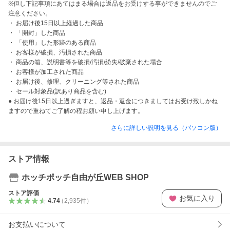
※但し下記事項にあてはまる場合は返品をお受けする事ができませんのでご
注意ください。

・ お届け後15日以上経過した商品

・ 「開封」した商品

・ 「使用」した形跡のある商品

・ お客様が破損、汚損された商品

・ 商品の箱、説明書等を破損/汚損/紛失/破棄された場合

・ お客様が加工された商品

・ お届け後、修理、クリーニング等された商品

・ セール対象品(訳あり商品を含む)

● お届け後15日以上過ぎますと、返品・返金につきましてはお受け致しかね
ますので重ねてご了解の程お願い申し上げます。
さらに詳しい説明を見る（パソコン版）
ストア情報
ホッチポッチ自由が丘WEB SHOP
ストア評価
お気に入り
4.74
（
2,935
件
）
お支払いについて