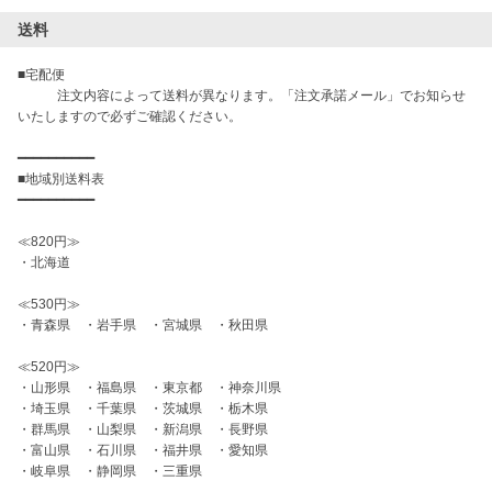
送料
■宅配便

　　　注文内容によって送料が異なります。「注文承諾メール」でお知らせ
いたしますので必ずご確認ください。

━━━━━━━━━━

■地域別送料表

━━━━━━━━━━

≪820円≫

・北海道

≪530円≫

・青森県　・岩手県　・宮城県　・秋田県

≪520円≫

・山形県　・福島県　・東京都　・神奈川県

・埼玉県　・千葉県　・茨城県　・栃木県

・群馬県　・山梨県　・新潟県　・長野県

・富山県　・石川県　・福井県　・愛知県

・岐阜県　・静岡県　・三重県　
