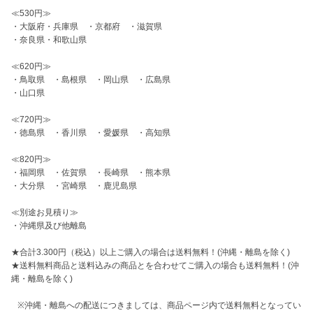
≪530円≫

・大阪府・兵庫県　・京都府　・滋賀県

・奈良県・和歌山県

≪620円≫

・鳥取県　・島根県　・岡山県　・広島県

・山口県

≪720円≫

・徳島県　・香川県　・愛媛県　・高知県

≪820円≫

・福岡県　・佐賀県　・長崎県　・熊本県

・大分県　・宮崎県　・鹿児島県

≪別途お見積り≫

・沖縄県及び他離島

★合計3.300円（税込）以上ご購入の場合は送料無料！(沖縄・離島を除く)

★送料無料商品と送料込みの商品とを合わせてご購入の場合も送料無料！(沖
縄・離島を除く)

   ※沖縄・離島への配送につきましては、商品ページ内で送料無料となってい