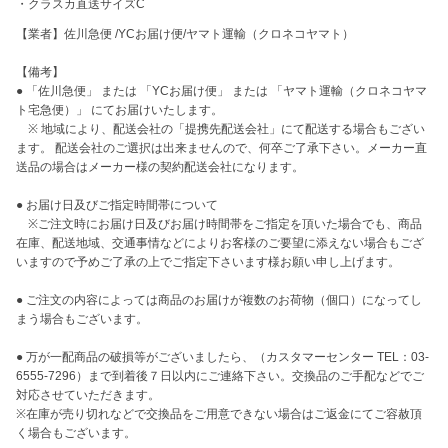
・
クラスカ直送サイズC
【業者】佐川急便 /YCお届け便/ヤマト運輸（クロネコヤマト） 

【備考】

● 「佐川急便」 または 「YCお届け便」 または 「ヤマト運輸（クロネコヤマ
ト宅急便）」 にてお届けいたします。

　※ 地域により、配送会社の「提携先配送会社」にて配送する場合もござい
ます。 配送会社のご選択は出来ませんので、何卒ご了承下さい。メーカー直
送品の場合はメーカー様の契約配送会社になります。

● お届け日及びご指定時間帯について

　※ご注文時にお届け日及びお届け時間帯をご指定を頂いた場合でも、商品
在庫、配送地域、交通事情などによりお客様のご要望に添えない場合もござ
いますので予めご了承の上でご指定下さいます様お願い申し上げます。

● ご注文の内容によっては商品のお届けが複数のお荷物（個口）になってし
まう場合もございます。

● 万が一配商品の破損等がございましたら、（カスタマーセンター TEL：03-
6555-7296）まで到着後７日以内にご連絡下さい。交換品のご手配などでご
対応させていただきます。

※在庫が売り切れなどで交換品をご用意できない場合はご返金にてご容赦頂
く場合もございます。 