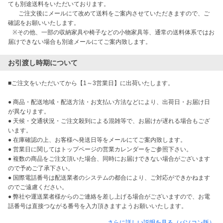
ても別途送料をいただいております。

       ご注文後にメールにて改めて送料をご案内させていただきますので、ご
確認をお願いいたします。

   ※その他、一部の収納家具や椅子などの小物家具等、通常の送料体系ではお
届けできない場合も別途メールにてご案内致します。
お引渡し時期について
■ご注文をいただいてから【1～3営業日】に出荷いたします。

● 商品・配送地域・配送方法・お支払い方法などにより、出荷日・お届け日
が異なります。

● 天候・交通状況・ご注文殺到による混雑等で、お届けが遅れる場合もござ
います。

● 在庫確認の上、お客様へ発送日等をメールにてご案内致します。

● 営業日に関してはトップページの営業カレンダーをご参照下さい。

● 複数の商品をご注文頂いた場合、同時にお届けできない場合がございます
ので予めご了承下さい。

● 国際電話番号は配送業者のシステムの都合により、ご対応ができかねます
のでご遠慮ください。

● 弊社や運送業者様からのご連絡を差し上げる場合がございますので、お電
話番号は直接つながる番号を入力頂きますようお願いいたします。
さらに詳しい説明を見る（パソコン版）