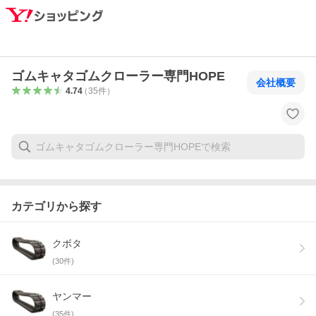
ゴムキャタゴムクローラー専門HOPE
会社概要
4.74
（
35
件
）
カテゴリから探す
クボタ
(
30
件)
ヤンマー
(
35
件)