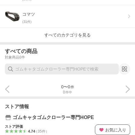
コマツ
(
31
件)
すべてのカテゴリを見る
すべての商品
対象商品
0
件
0
〜
0
件
0
件中
ストア情報
ゴムキャタゴムクローラー専門HOPE
ストア評価
お気に入り
4.74
（
35
件
）