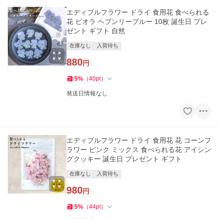
エディブルフラワー ドライ 食用花 食べられる
花 ビオラ ヘブンリーブルー 10枚 誕生日 プレ
ゼント ギフト 自然
在庫なし
入荷待ち
880
円
5
%
（
40
pt
）
発送日情報なし
エディブルフラワー ドライ 食用花 花 コーンフ
ラワー ピンク ミックス 食べられる花 アイシン
グクッキー 誕生日 プレゼント ギフト
在庫なし
入荷待ち
980
円
5
%
（
44
pt
）