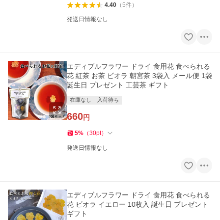
4.40
（
5
件
）
発送日情報なし
エディブルフラワー ドライ 食用花 食べられる
花 紅茶 お茶 ビオラ 朝宮茶 3袋入 メール便 1袋
誕生日 プレゼント 工芸茶 ギフト
在庫なし
入荷待ち
660
円
5
%
（
30
pt
）
発送日情報なし
エディブルフラワー ドライ 食用花 食べられる
花 ビオラ イエロー 10枚入 誕生日 プレゼント
ギフト