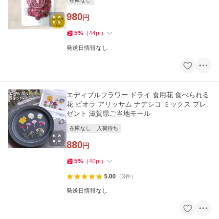
在庫なし
980
円
5
%
（
44
pt
）
発送日情報なし
エディブルフラワー ドライ 食用花 食べられる
花 ビオラ アリッサム ナデシコ ミックス プレ
ゼント 滋賀県ご当地モール
在庫なし
入荷待ち
880
円
5
%
（
40
pt
）
5.00
（
3
件
）
発送日情報なし