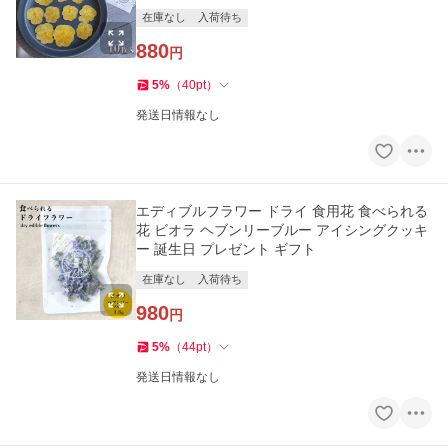
在庫なし
入荷待ち
880
円
5
%
（
40
pt
）
発送日情報なし
エディブルフラワー ドライ 食用花 食べられる
花 ビオラ ヘブンリーブルー アイシングクッキ
ー 誕生日 プレゼント ギフト
在庫なし
入荷待ち
980
円
5
%
（
44
pt
）
発送日情報なし