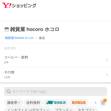
雑貨屋 hocoro ホコロ
雑貨屋 hocoro ホコロ
食品
カテゴリ
コーヒー・飲料
2
件
その他
13
件
1
価格帯
送料無料
すべての条
ノンカフェイン/デカフェ
ブランド
カテゴリ