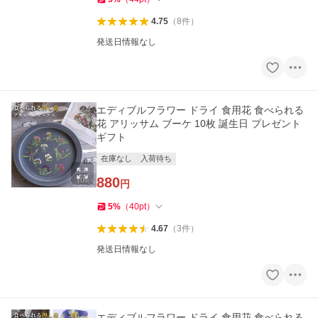
4.75
（
8
件
）
発送日情報なし
エディブルフラワー ドライ 食用花 食べられる
花 アリッサム ブーケ 10枚 誕生日 プレゼント
ギフト
在庫なし
入荷待ち
880
円
5
%
（
40
pt
）
4.67
（
3
件
）
発送日情報なし
エディブルフラワー ドライ 食用花 食べられる