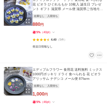
花 ビオラ ひぐれももか 10枚入 誕生日 プレゼ
ント ギフト 滋賀県 メール便 滋賀県ご当地モー
ル
在庫なし
入荷待ち
880
円
5
%
（
40
pt
）
4.40
（
5
件
）
発送日情報なし
エディブルフラワー 食用花 送料無料 ミックス
1000円ポッキリ ドライ 食べられる 花 ビオラ
アリッサム ナデシコ メール便 87farm
在庫なし
入荷待ち
1,000
円
5
%
（
46
pt
）