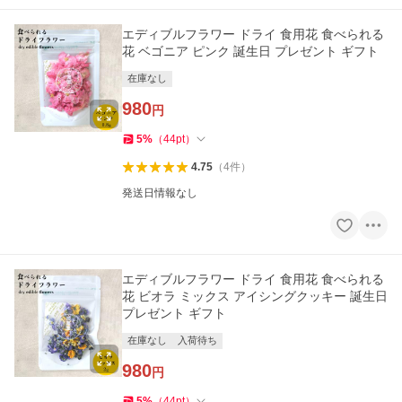
エディブルフラワー ドライ 食用花 食べられる
花 ベゴニア ピンク 誕生日 プレゼント ギフト
在庫なし
980
円
5
%
（
44
pt
）
4.75
（
4
件
）
発送日情報なし
エディブルフラワー ドライ 食用花 食べられる
花 ビオラ ミックス アイシングクッキー 誕生日
プレゼント ギフト
在庫なし
入荷待ち
980
円
5
%
（
44
pt
）