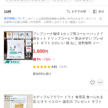
15
件
おすすめ順
表示
表示情報について
｜ポイントは原則税抜価格を基準に付与されます｜ポイント・支
払額等の正確な情報（付与条件・上限等）はカートをご確認ください
プシプシーナ珈琲 1カップ用コーヒーパック 7
袋セット ドリップコーヒー 飲みやすい プレゼ
ント ギフト かわいい 猫 ねこ 送料無料 メール
便
1,600
円
5
%
（
73
pt
）
4.81
（
31
件
）
最短8/8お届け
エディブルフラワー ドライ 食用花 食べられる
花 ビオラ イエロー 誕生日 プレゼント ギフト