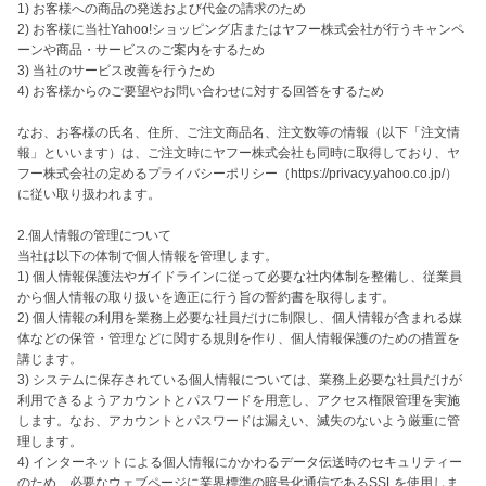
1) お客様への商品の発送および代金の請求のため

2) お客様に当社Yahoo!ショッピング店またはヤフー株式会社が行うキャンペ
ーンや商品・サービスのご案内をするため

3) 当社のサービス改善を行うため

4) お客様からのご要望やお問い合わせに対する回答をするため

なお、お客様の氏名、住所、ご注文商品名、注文数等の情報（以下「注文情
報」といいます）は、ご注文時にヤフー株式会社も同時に取得しており、ヤ
フー株式会社の定めるプライバシーポリシー（https://privacy.yahoo.co.jp/）
に従い取り扱われます。

2.個人情報の管理について

当社は以下の体制で個人情報を管理します。

1) 個人情報保護法やガイドラインに従って必要な社内体制を整備し、従業員
から個人情報の取り扱いを適正に行う旨の誓約書を取得します。

2) 個人情報の利用を業務上必要な社員だけに制限し、個人情報が含まれる媒
体などの保管・管理などに関する規則を作り、個人情報保護のための措置を
講じます。

3) システムに保存されている個人情報については、業務上必要な社員だけが
利用できるようアカウントとパスワードを用意し、アクセス権限管理を実施
します。なお、アカウントとパスワードは漏えい、滅失のないよう厳重に管
理します。

4) インターネットによる個人情報にかかわるデータ伝送時のセキュリティー
のため、必要なウェブページに業界標準の暗号化通信であるSSLを使用しま