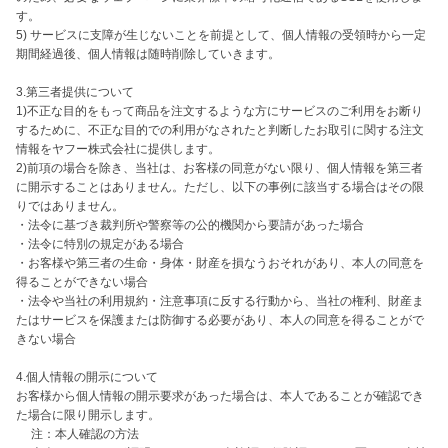
す。

5) サービスに支障が生じないことを前提として、個人情報の受領時から一定
期間経過後、個人情報は随時削除していきます。

3.第三者提供について

1)不正な目的をもって商品を注文するような方にサービスのご利用をお断り
するために、不正な目的での利用がなされたと判断したお取引に関する注文
情報をヤフー株式会社に提供します。

2)前項の場合を除き、当社は、お客様の同意がない限り、個人情報を第三者
に開示することはありません。ただし、以下の事例に該当する場合はその限
りではありません。

・法令に基づき裁判所や警察等の公的機関から要請があった場合

・法令に特別の規定がある場合

・お客様や第三者の生命・身体・財産を損なうおそれがあり、本人の同意を
得ることができない場合

・法令や当社の利用規約・注意事項に反する行動から、当社の権利、財産ま
たはサービスを保護または防御する必要があり、本人の同意を得ることがで
きない場合

4.個人情報の開示について

お客様から個人情報の開示要求があった場合は、本人であることが確認でき
た場合に限り開示します。

　 注：本人確認の方法
