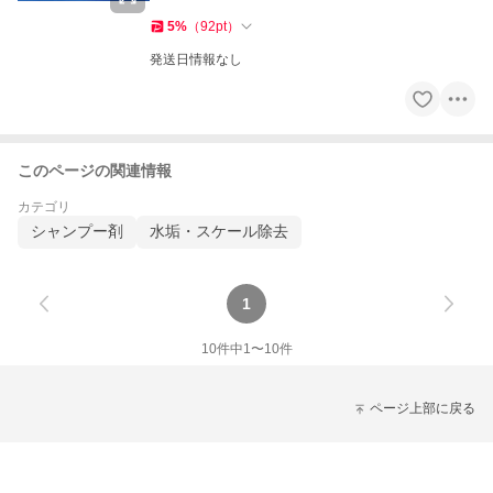
5
%
（
92
pt
）
発送日情報なし
このページの関連情報
カテゴリ
シャンプー剤
水垢・スケール除去
1
10
件中
1
〜
10
件
ページ上部に戻る