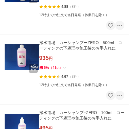
4.88
（
8
件
）
12時までの注文で当日発送（休業日を除く）
撥水道場 カーシャンプーZERO 500ml コ
ーティングの下処理や施工後のお手入れに
935
円
5
%
（
41
pt
）
4.67
（
3
件
）
12時までの注文で当日発送（休業日を除く）
撥水道場 カーシャンプ−ZERO 100ml コー
ティングの下処理や施工後のお手入れに
495
円