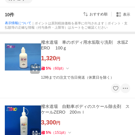
10
件
おすすめ順
表示
表示情報について
｜ポイントは原則税抜価格を基準に付与されます｜ポイント・支
払額等の正確な情報（付与条件・上限等）はカートをご確認ください
撥水道場 車のボディ用水垢取り洗剤 水垢Z
ERO 100ｇ
1,320
円
5
%
（
60
pt
）
12時までの注文で当日発送（休業日を除く）
撥水道場 自動車ボディのスケール除去剤 ス
ケールZERO 200ｍｌ
3,300
円
5
%
（
151
pt
）