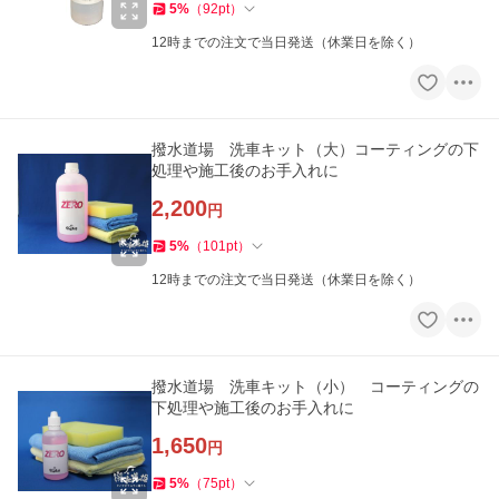
5
%
（
92
pt
）
12時までの注文で当日発送（休業日を除く）
撥水道場 洗車キット（大）コーティングの下
処理や施工後のお手入れに
2,200
円
5
%
（
101
pt
）
12時までの注文で当日発送（休業日を除く）
撥水道場 洗車キット（小） コーティングの
下処理や施工後のお手入れに
1,650
円
5
%
（
75
pt
）