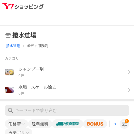
撥水道場
撥水道場
ボディ用洗剤
カテゴリ
シャンプー剤
4
件
水垢・スケール除去
6
件
1
価格帯
送料無料
すべての条
カテゴリ