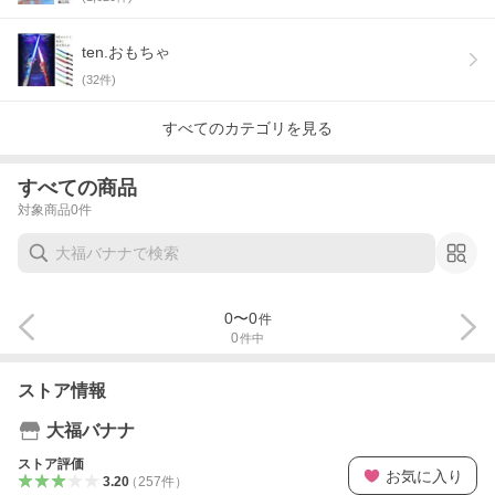
ten.おもちゃ
(
32
件)
すべてのカテゴリを見る
すべての商品
対象商品
0
件
0
〜
0
件
0
件中
ストア情報
大福バナナ
ストア評価
お気に入り
3.20
（
257
件
）