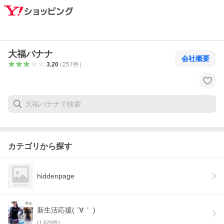
大福バナナ
会社概要
3.20
（
257
件
）
カテゴリから探す
hiddenpage
新生活応援( ´∀｀ )
(
1,620
件)