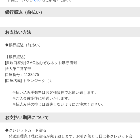
詳細については
ヘルプ
をご参照ください。
銀行振込（前払い）
お支払い方法
◆銀行振込（前払い）

【銀行振込】 

[振込口座先] GMOあおぞらネット銀行 普通

法人第二営業部  

口座番号：1138575

[口座名義] トランジック（カ

　　※払い込み手数料はお客様負担でお願い致します。

　　※ご入金確認後に発送いたします。

お支払い期限について
◆クレジットカード決済

　発送処理完了後に決済が完了致します。お引き落とし日は各クレジット会