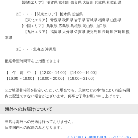
                【関西エリア】 滋賀県 京都府 奈良県 大阪府 兵庫県 和歌山県

　　　2日・・・【関東エリア】 栃木県 茨城県

            　　【東北エリア】 青森県 秋田県 岩手県 宮城県 福島県 山形県

                【中国エリア】 鳥取県 広島県 島根県 岡山県  山口県

            　　【九州エリア】 福岡県 大分県 佐賀県 鹿児島県 長崎県 宮崎県 熊
本県

　　　3日・・・北海道 沖縄県

配送希望時間帯をご指定できます

【　午　前　中　】【12:00～14:00】【14:00～16:00】

【16:00 ～18:00】【18:00～20:00】【19:00～21:00】

※ご希望着時間を指定いただいた場合でも、天候などの事情により指定時間
内に配達できない場合がございます。何卒ご了承お願い申し上げます。
海外へのお届けについて
当店は海外への発送は行っておりません。

日本国内への配送のみとなります。
さらに詳しい説明を見る（パソコン版）