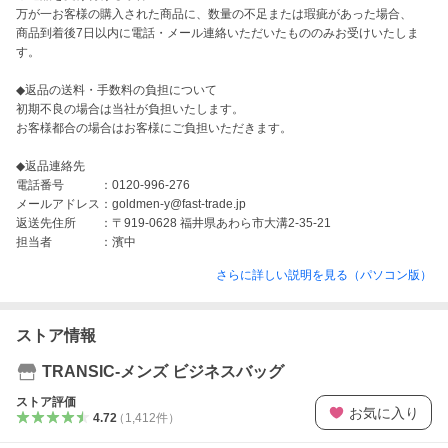
万が一お客様の購入された商品に、数量の不足または瑕疵があった場合、

商品到着後7日以内に電話・メール連絡いただいたもののみお受けいたしま
す。

◆返品の送料・手数料の負担について

初期不良の場合は当社が負担いたします。

お客様都合の場合はお客様にご負担いただきます。

◆返品連絡先

電話番号　　　：0120-996-276

メールアドレス：goldmen-y@fast-trade.jp

返送先住所　　：〒919-0628 福井県あわら市大溝2-35-21

担当者　　　　：濱中
さらに詳しい説明を見る（パソコン版）
ストア情報
TRANSIC-メンズ ビジネスバッグ
ストア評価
お気に入り
4.72
（
1,412
件
）