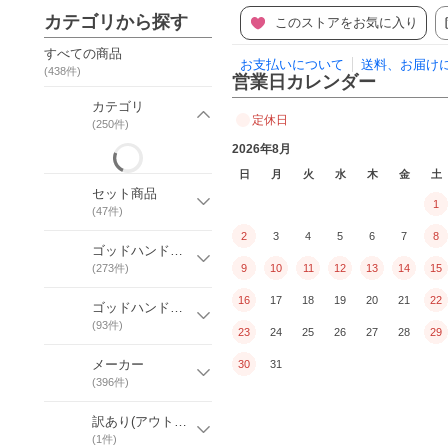
カテゴリから探す
このストアをお気に入り
すべての商品
お支払いについて
送料、お届け
(
438
件)
営業日カレンダー
カテゴリ
定休日
(
250
件)
2026年8月
日
月
火
水
木
金
土
セット商品
1
(
47
件)
2
3
4
5
6
7
8
ゴッドハンドオリジナル
(
273
件)
9
10
11
12
13
14
15
16
17
18
19
20
21
22
ゴッドハンド直販限定
(
93
件)
23
24
25
26
27
28
29
メーカー
30
31
(
396
件)
訳あり(アウトレット品)
(
1
件)