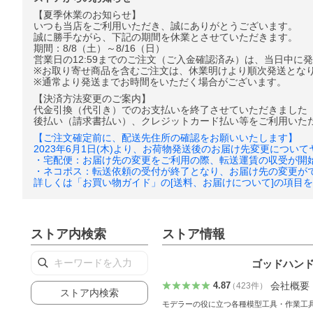
【夏季休業のお知らせ】
いつも当店をご利用いただき、誠にありがとうございます。
誠に勝手ながら、下記の期間を休業とさせていただきます。
期間：8/8（土）～8/16（日）
営業日の12:59までのご注文（ご入金確認済み）は、当日中に
※お取り寄せ商品を含むご注文は、休業明けより順次発送とな
※通常より発送までお時間をいただく場合がございます。
【決済方法変更のご案内】
代金引換（代引き）でのお支払いを終了させていただきました（202
後払い（請求書払い）、クレジットカード払い等をご利用いた
【ご注文確定前に、配送先住所の確認をお願いいたします】
2023年6月1日(木)より、お荷物発送後のお届け先変更につ
・宅配便：お届け先の変更をご利用の際、転送運賃の収受が開
・ネコポス：転送依頼の受付が終了となり、お届け先の変更が
詳しくは「お買い物ガイド」の[送料、お届けについて]の項目
ストア内検索
ストア情報
ゴッドハンド公
会社概要
4.87
（
423
件
）
ストア内検索
モデラーの役に立つ各種模型工具・作業工