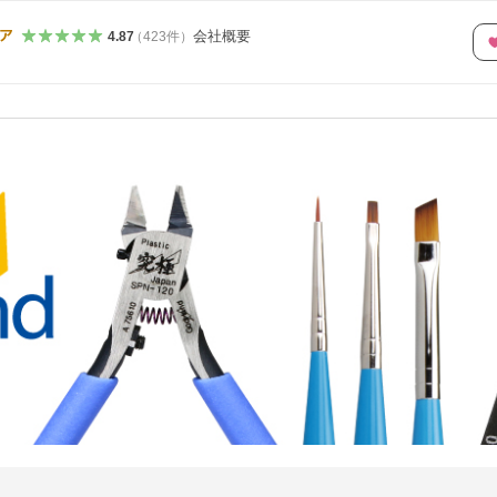
会社概要
4.87
（
423
件
）