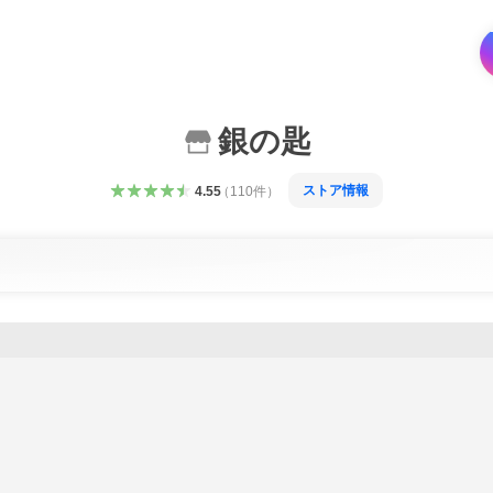
銀の匙
ストア情報
4.55
（
110
件
）