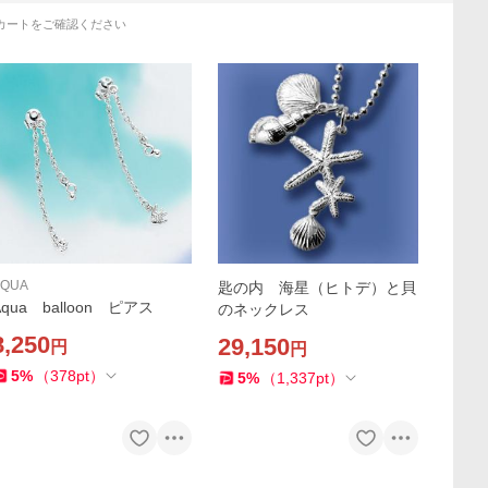
カートをご確認ください
AQUA
匙の内 海星（ヒトデ）と貝
Aqua balloon ピアス
のネックレス
8,250
29,150
円
円
5
%
（
378
pt
）
5
%
（
1,337
pt
）