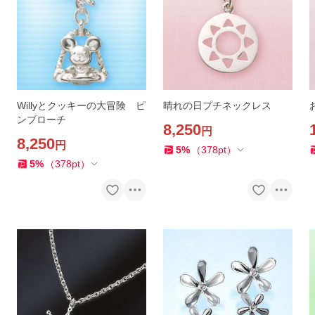
Willyとクッキーの大冒険 ピ
晴れの日プチネックレス
ンブローチ
8,250
円
8,250
円
5
%
（
378
pt
）
5
%
（
378
pt
）