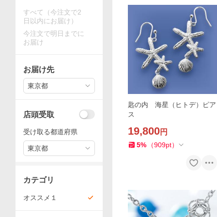
すべて（今注文で2
日以内にお届け）
今注文で明日までに
お届け
お届け先
東京都
匙の内 海星（ヒトデ）ピア
店頭受取
ス
19,800
受け取る都道府県
円
5
%
（
909
pt
）
東京都
カテゴリ
オススメ１