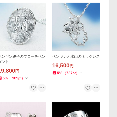
ペンギン親子のブローチペン
ペンギンと氷山のネックレス
ダント
16,500
円
19,800
円
5
%
（
757
pt
）
5
%
（
909
pt
）