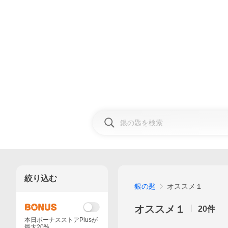
絞り込む
銀の匙
オススメ１
オススメ１
20
件
本日ボーナスストアPlusが
最大20%