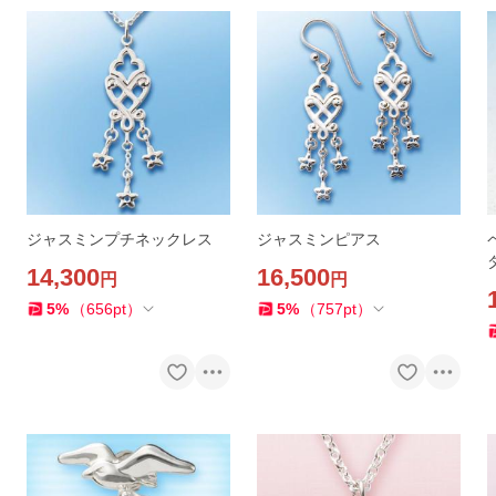
ジャスミンプチネックレス
ジャスミンピアス
14,300
16,500
円
円
5
%
（
656
pt
）
5
%
（
757
pt
）