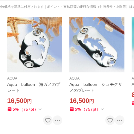
税抜価格を基準に付与されます｜ポイント・支払額等の正確な情報（付与条件・上限等）は
AQUA
AQUA
Aqua balloon 海ガメのプ
Aqua balloon シュモクザ
レート
メのプレート
16,500
16,500
円
円
5
%
（
757
pt
）
5
%
（
757
pt
）