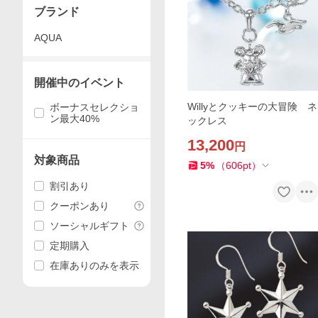
ブランド
AQUA
開催中のイベント
Willyとクッキーの大冒険 ネ
ボーナスセレクショ
ン最大40%
ックレス
13,200
円
対象商品
5
%
（
606
pt
）
割引あり
クーポンあり
ソーシャルギフト
定期購入
在庫ありのみを表示