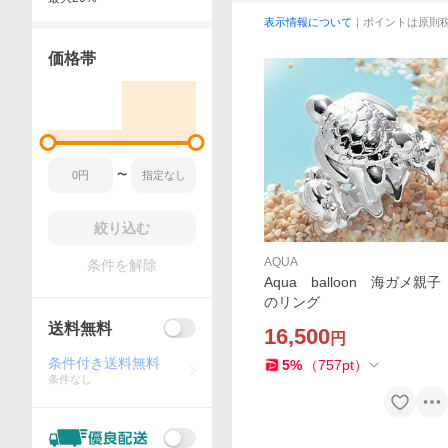
表示情報について
｜ポイントは原則
価格帯
〜
絞り込む
AQUA
条件を解除
Aqua balloon 海ガメ親子
のリング
送料無料
16,500
円
条件付き送料無料
5
%
（
757
pt
）
条件なし