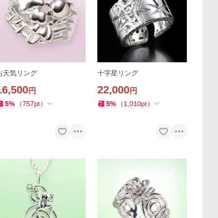
お天気リング
十字星リング
16,500
22,000
円
円
5
%
（
757
pt
）
5
%
（
1,010
pt
）